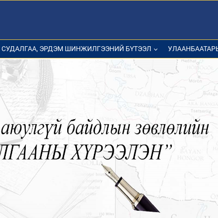
СУДАЛГАА, ЭРДЭМ ШИНЖИЛГЭЭНИЙ БҮТЭЭЛ
УЛААНБААТАР