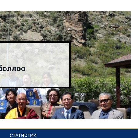
боллоо
СТАТИСТИК