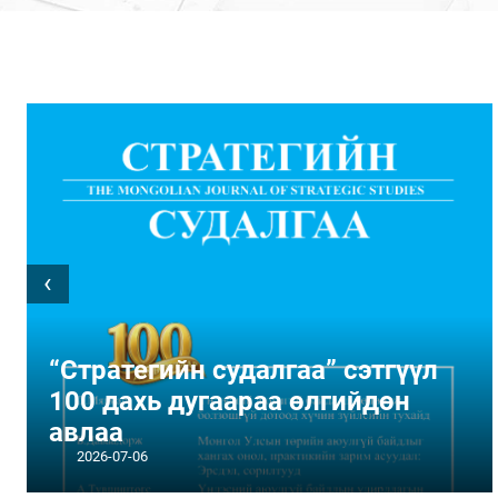
‹
“Стратегийн судалгаа” сэтгүүл
100 дахь дугаараа өлгийдөн
авлаа
2026-07-06