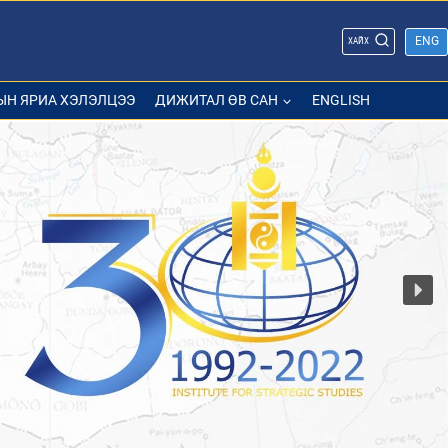
ENG
ХАЙХ
ЫН ЯРИА ХЭЛЭЛЦЭЭ
ДИЖИТАЛ ӨВ САН
ENGLISH