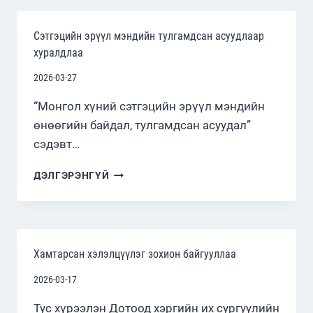
ЗОХИОН
БАЙГУУЛЛАА
Сэтгэцийн эрүүл мэндийн тулгамдсан асуудлаар
хуралдлаа
2026-03-27
“Монгол хүний сэтгэцийн эрүүл мэндийн
өнөөгийн байдал, тулгамдсан асуудал”
сэдэвт…
СЭТГЭЦИЙН
ДЭЛГЭРЭНГҮЙ
ЭРҮҮЛ
МЭНДИЙН
ТУЛГАМДСАН
АСУУДЛААР
ХУРАЛДЛАА
Хамтарсан хэлэлцүүлэг зохион байгууллаа
2026-03-17
Тус хүрээлэн Дотоод хэргийн их сургуулийн