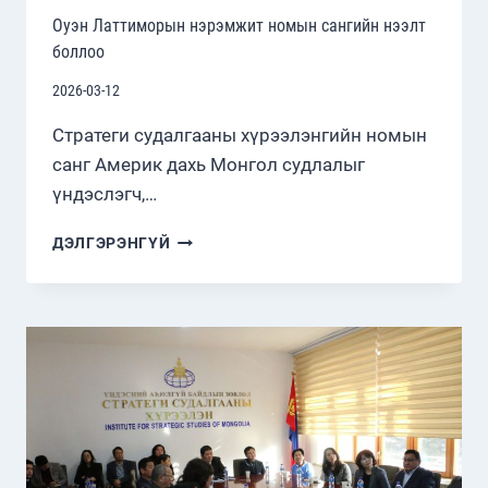
Оуэн Латтиморын нэрэмжит номын сангийн нээлт
боллоо
2026-03-12
Стратеги судалгааны хүрээлэнгийн номын
санг Америк дахь Монгол судлалыг
үндэслэгч,…
ОУЭН
ДЭЛГЭРЭНГҮЙ
ЛАТТИМОРЫН
НЭРЭМЖИТ
НОМЫН
САНГИЙН
НЭЭЛТ
БОЛЛОО