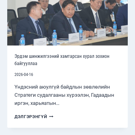
ШИЙДЭЛ”
ХЭЛЭЛЦҮҮЛЭГ
Эрдэм шинжилгээний хамтарсан хурал зохион
байгууллаа
2026-04-16
Үндэсний аюулгүй байдлын зөвлөлийн
Стратеги судалгааны хүрээлэн, Гадаадын
иргэн, харьяатын…
ЭРДЭМ
ДЭЛГЭРЭНГҮЙ
ШИНЖИЛГЭЭНИЙ
ХАМТАРСАН
ХУРАЛ