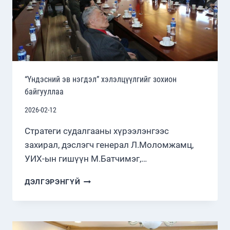
“Үндэсний эв нэгдэл” хэлэлцүүлгийг зохион
байгууллаа
2026-02-12
Стратеги судалгааны хүрээлэнгээс
захирал, дэслэгч генерал Л.Моломжамц,
УИХ-ын гишүүн М.Батчимэг,…
“ҮНДЭСНИЙ
ДЭЛГЭРЭНГҮЙ
ЭВ
НЭГДЭЛ”
ХЭЛЭЛЦҮҮЛГИЙГ
ЗОХИОН