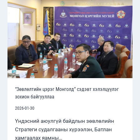
БАЙГУУЛЛАА
“Зөвлөлтийн цэрэг Монголд” сэдэвт хэлэлцүүлэг
зохион байгууллаа
2026-01-30
Үндэсний аюулгүй байдлын зөвлөлийн
Стратеги судалгааны хүрээлэн, Батлан
хамгаалах яамны…