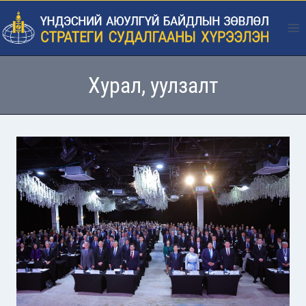
Skip
to
content
Хурал, уулзалт