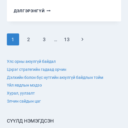
“ЗӨВЛӨЛТИЙН
ДЭЛГЭРЭНГҮЙ
ЦЭРЭГ
МОНГОЛД”
СЭДЭВТ
ХЭЛЭЛЦҮҮЛЭГ
Page
Next
1
2
3
…
13
ЗОХИОН
БАЙГУУЛЛАА
navigation
Page
Улс орны аюулгүй байдал
Цэрэг стратегийн гадаад орчин
Дэлхийн болон бүс нутгийн аюулгүй байдлын тойм
Үйл явдлын мэдээ
Хурал, уулзалт
Элчин сайдын цаг
СҮҮЛД НЭМЭГДСЭН