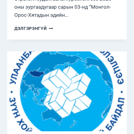
БАЙГУУЛЛАА
оны зургаадугаар сарын 03-нд “Монгол-
Орос-Хятадын эдийн…
ГУРВАН
ДЭЛГЭРЭНГҮЙ
ТАЛТ
БАГА
ХУРАЛ
ЗОХИОН
БАЙГУУЛЛАА