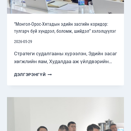
“Монгол-Орос-Хятадын эдийн засгийн коридор:
тулгарч буй хүндрэл, боломж, шийдэл” хэлэлцүүлэг
2026-05-29
Стратеги судалгааны хүрээлэн, Эдийн засаг
хөгжлийн яам, Худалдаа аж үйлдвэрийн…
“МОНГОЛ-
ДЭЛГЭРЭНГҮЙ
ОРОС-
ХЯТАДЫН
ЭДИЙН
ЗАСГИЙН
КОРИДОР:
ТУЛГАРЧ
БУЙ
ХҮНДРЭЛ,
БОЛОМЖ,