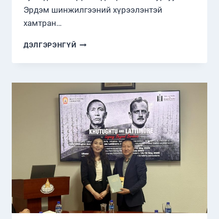
Эрдэм шинжилгээний хүрээлэнтэй
хамтран…
ХАМТАРСАН
ДЭЛГЭРЭНГҮЙ
ХЭЛЭЛЦҮҮЛЭГ
ЗОХИОН
БАЙГУУЛЛАА