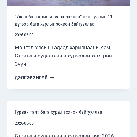
“Улаанбаатарын яриа хэлэлцээ” олон улсын 11
дүгээр бага хурлыг зохион байгууллаа
2026-06-08
Монгол Улсын Гадаад харилцааны яам,
Стратеги судалгааны хүрээлэн хамтран
Зүүн…
“УЛААНБААТАРЫН
ДЭЛГЭРЭНГҮЙ
ЯРИА
ХЭЛЭЛЦЭЭ”
ОЛОН
УЛСЫН
11
Гурван талт бага хурал зохион байгууллаа
ДҮГЭЭР
БАГА
2026-06-05
ХУРЛЫГ
ЗОХИОН
Стратеги судалгааны хүрээлэнгээс 2026