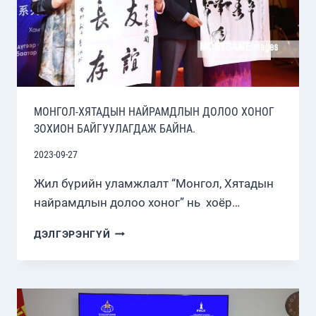
МОНГОЛ-ХЯТАДЫН НАЙРАМДЛЫН ДОЛОО ХОНОГ
ЗОХИОН БАЙГУУЛАГДАЖ БАЙНА.
2023-09-27
Жил бүрийн уламжлалт “Монгол, Хятадын
найрамдлын долоо хоног” нь хоёр…
МОНГОЛ-
ДЭЛГЭРЭНГҮЙ
ХЯТАДЫН
НАЙРАМДЛЫН
ДОЛОО
ХОНОГ
ЗОХИОН