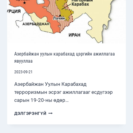
Азербайжан уулын карабахад цэргийн ажиллагаа
явууллаа
2023-09-21
Азербайжан Уулын Карабахад
терроризмын эсрэг ажиллагааг есдүгээр
сарын 19-20-ны өдөр…
АЗЕРБАЙЖАН
ДЭЛГЭРЭНГҮЙ
УУЛЫН
КАРАБАХАД
ЦЭРГИЙН