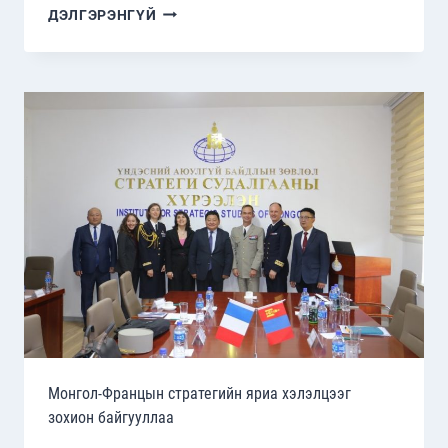
ОХУ-
ДЭЛГЭРЭНГҮЙ
ЫН
СТРАТЕГИЙН
СУДАЛГААНЫ
ХҮРЭЭЛЭНТЭЙ
ХОЁР
ТАЛЫН
УУЛЗАЛТ
ЗОХИОН
БАЙГУУЛАВ
Монгол-Францын стратегийн яриа хэлэлцээг
зохион байгууллаа