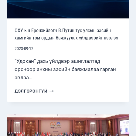
ОХУ-ын Ерөнхийлөгч В.Путин тус улсын зэсийн
хамгийн том ордын баяжуулах үйлдвэрийг нээлээ
2023-09-12
“Удокан” дахь үйлдвэр ашиглалтад
орсноор анхны зэсийн баяжмалаа гарган
авлаа…
ОХУ-
ДЭЛГЭРЭНГҮЙ
ЫН
ЕРӨНХИЙЛӨГЧ
В.ПУТИН
ТУС
УЛСЫН
ЗЭСИЙН
ХАМГИЙН