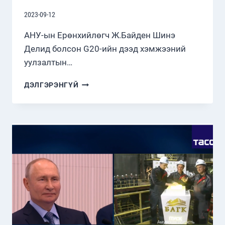
2023-09-12
АНУ-ын Ерөнхийлөгч Ж.Байден Шинэ
Делид болсон G20-ийн дээд хэмжээний
уулзалтын…
АНУ-
ДЭЛГЭРЭНГҮЙ
ЫН
ЕРӨНХИЙЛӨГЧ
Ж.БАЙДЕН
ВЬЕТНАМД
АЙЛЧИЛЛАА