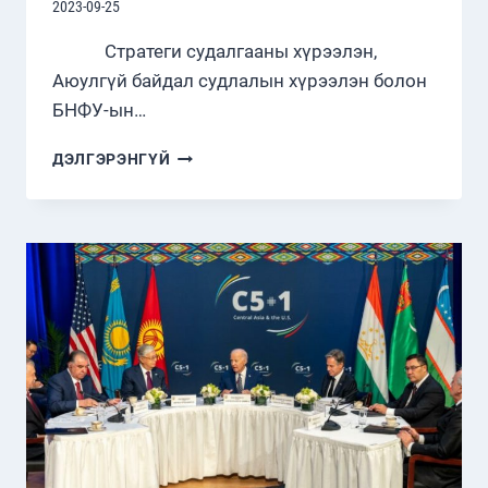
2023-09-25
Стратеги судалгааны хүрээлэн,
Аюулгүй байдал судлалын хүрээлэн болон
БНФУ-ын…
МОНГОЛ-
ДЭЛГЭРЭНГҮЙ
ФРАНЦЫН
СТРАТЕГИЙН
ЯРИА
ХЭЛЭЛЦЭЭГ
ЗОХИОН
БАЙГУУЛЛАА