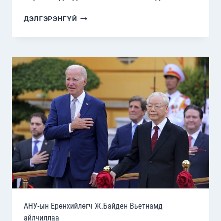
ТӨВ
ДЭЛГЭРЭНГҮЙ
АЗИЙН
ОРНУУДЫН
ДЭЭД
ХЭМЖЭЭНИЙ
УУЛЗАЛТ
БОЛЛОО
АНУ-ын Ерөнхийлөгч Ж.Байден Вьетнамд
айлчиллаа