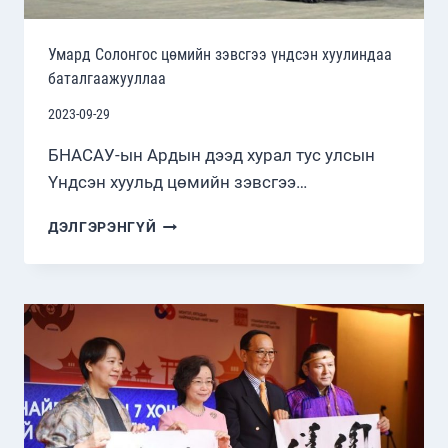
Умард Солонгос цөмийн зэвсгээ үндсэн хуулиндаа
баталгаажууллаа
2023-09-29
БНАСАУ-ын Ардын дээд хурал тус улсын
Үндсэн хуульд цөмийн зэвсгээ…
УМАРД
ДЭЛГЭРЭНГҮЙ
СОЛОНГОС
ЦӨМИЙН
ЗЭВСГЭЭ
ҮНДСЭН
ХУУЛИНДАА
БАТАЛГААЖУУЛЛАА