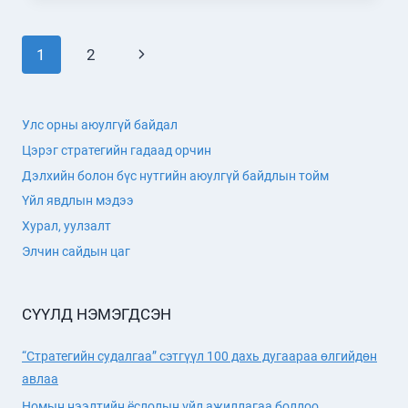
ХЭМЖЭЭНИЙ
УУЛЗАЛТ
Page
Next
1
2
БОЛЛОО
navigation
Page
Улс орны аюулгүй байдал
Цэрэг стратегийн гадаад орчин
Дэлхийн болон бүс нутгийн аюулгүй байдлын тойм
Үйл явдлын мэдээ
Хурал, уулзалт
Элчин сайдын цаг
СҮҮЛД НЭМЭГДСЭН
“Стратегийн судалгаа” сэтгүүл 100 дахь дугаараа өлгийдөн
авлаа
Номын нээлтийн ёслолын үйл ажиллагаа боллоо