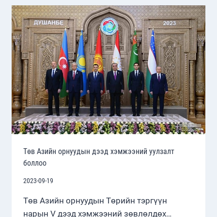
АЖИЛЛАГАА
ЯВУУЛЛАА
Төв Азийн орнуудын дээд хэмжээний уулзалт
боллоо
2023-09-19
Төв Азийн орнуудын Төрийн тэргүүн
нарын V дээд хэмжээний зөвлөлдөх…