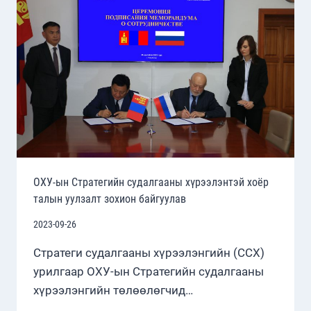
БАЙГУУЛАГДАЖ
БАЙНА.
ОХУ-ын Стратегийн судалгааны хүрээлэнтэй хоёр
талын уулзалт зохион байгуулав
2023-09-26
Стратеги судалгааны хүрээлэнгийн (ССХ)
урилгаар ОХУ-ын Стратегийн судалгааны
хүрээлэнгийн төлөөлөгчид…