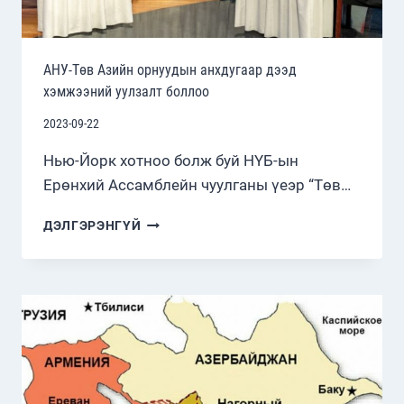
АНУ-Төв Азийн орнуудын анхдугаар дээд
хэмжээний уулзалт боллоо
2023-09-22
Нью-Йорк хотноо болж буй НҮБ-ын
Ерөнхий Ассамблейн чуулганы үеэр “Төв…
АНУ-
ДЭЛГЭРЭНГҮЙ
ТӨВ
АЗИЙН
ОРНУУДЫН
АНХДУГААР
ДЭЭД
ХЭМЖЭЭНИЙ
УУЛЗАЛТ
БОЛЛОО