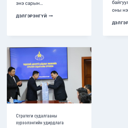
байгуу
энэ сарын…
оны нэ
“ЗОЧНЫ
ДЭЛГЭРЭНГҮЙ
ЦАГ”
ДЭЛГЭ
АРГА
ХЭМЖЭЭНД
ЭЛЧИН
САЙД
Г.БАТСҮХ
ОРОЛЦЛОО
Стратеги судалгааны
хүрээлэнгийн удирдлага