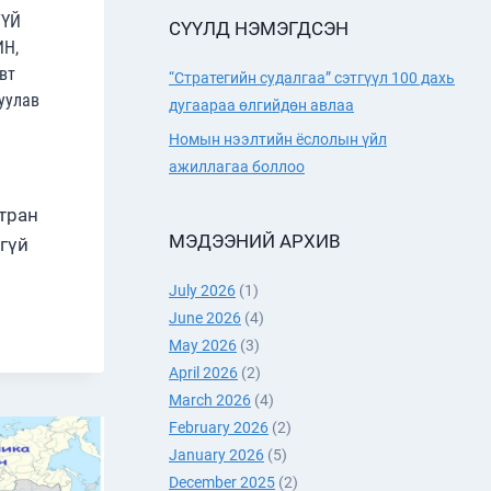
ГҮЙ
СҮҮЛД НЭМЭГДСЭН
Н,
вт
“Стратегийн судалгаа” сэтгүүл 100 дахь
уулав
дугаараа өлгийдөн авлаа
Номын нээлтийн ёслолын үйл
ажиллагаа боллоо
тран
МЭДЭЭНИЙ АРХИВ
гүй
July 2026
(1)
Л
June 2026
(4)
May 2026
(3)
ҮЙ
April 2026
(2)
ЫН
March 2026
(4)
February 2026
(2)
January 2026
(5)
ГА”
December 2025
(2)