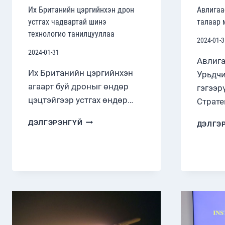
Их Британийн цэргийнхэн дрон
Авлигаа
устгах чадвартай шинэ
талаар 
технологио танилцууллаа
2024-01-3
2024-01-31
Авлига
Их Британийн цэргийнхэн
Урьдчи
агаарт буй дроныг өндөр
гэгээр
цэцтэйгээр устгах өндөр…
Страте
ИХ
ДЭЛГЭРЭНГҮЙ
ДЭЛГЭ
БРИТАНИЙН
ЦЭРГИЙНХЭН
ДРОН
УСТГАХ
ЧАДВАРТАЙ
ШИНЭ
ТЕХНОЛОГИО
ТАНИЛЦУУЛЛАА