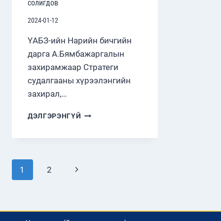
солигдов
2024-01-12
ҮАБЗ-ийн Нарийн бичгийн
дарга А.Бямбажаргалын
захирамжаар Стратеги
судалгааны хүрээлэнгийн
захирал,…
СТРАТЕГИ
ДЭЛГЭРЭНГҮЙ
СУДАЛГААНЫ
ХҮРЭЭЛЭНГИЙН
УДИРДЛАГА
СОЛИГДОВ
Page
Next
1
2
navigation
Page