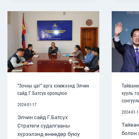
ПУУЖИН
ТУРШСАН
ГЭЖ
МЭДЭГДЭВ
“Зочны цаг” арга хэмжээнд Элчин
Тайвани
сайд Г.Батсүх оролцлоо
хууль т
сонгуул
2024-01-17
2024-01-1
Элчин сайд Г.Батсүх
Тайван
Стратеги судалгааны
болон 
хүрээлэнд өнөөдөр буюу