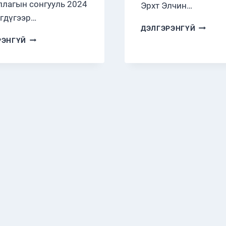
ллагын сонгууль 2024
Эрхт Элчин…
гдүгээр…
ЭЛЧИН
ДЭЛГЭРЭНГҮЙ
САЙД
ТАЙВАНИЙ
РЭНГҮЙ
Р.БОЛД
ЕРӨНХИЙЛӨГЧИЙН
СУДЛАА
БОЛОН
УУЛЗЛА
ХУУЛЬ
ТОГТООХ
БАЙГУУЛЛАГЫН
СОНГУУЛИЙН
ҮР
ДҮН