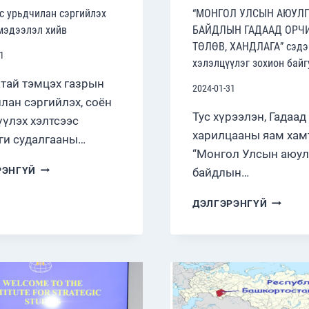
с урьдчилан сэргийлэх
“МОНГОЛ УЛСЫН АЮУЛ
мэдээлэл хийв
БАЙДЛЫН ГАДААД ОРЧИ
ТӨЛӨВ, ХАНДЛАГА” сэдэ
1
хэлэлцүүлэг зохион байг
тай тэмцэх газрын
2024-01-31
лан сэргийлэх, соён
Тус хүрээлэн, Гадаад
үүлэх хэлтсээс
харилцааны яам хам
ги судалгааны…
“Монгол Улсын аюул
АВЛИГААС
РЭНГҮЙ
байдлын…
УРЬДЧИЛАН
СЭРГИЙЛЭХ
“МОНГО
ДЭЛГЭРЭНГҮЙ
ТАЛААР
УЛСЫН
МЭДЭЭЛЭЛ
АЮУЛГ
ХИЙВ
БАЙДЛ
ГАДААД
ОРЧИН,
ТӨЛӨВ,
ХАНДЛА