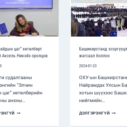
СЭДЭВТ
ХЭЛЭЛЦ
ЗОХИО
БАЙГУУ
сайдын цаг” хөтөлбөрт
Башикирстанд эсэргүүц
й Аксель Никэйз оролцов
жагсаал боллоо
3
2024-01-23
ги судалгааны
ОХУ-ын Башкирстан
энгийн “Элчин
Найрамдах Улсын Б
 цаг” хөтөлбөрийн
хотын шүүхээс Баш
оны анхны…
нийгмийн…
“ЭЛЧИН
БАШИК
РЭНГҮЙ
ДЭЛГЭРЭНГҮЙ
САЙДЫН
ЭСЭРГҮ
ЦАГ”
ЖАГСА