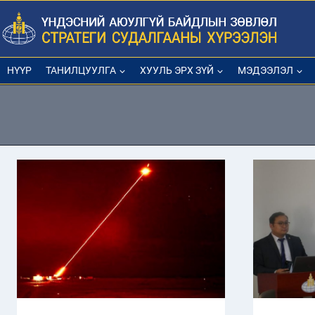
Skip
to
content
НҮҮР
ТАНИЛЦУУЛГА
ХУУЛЬ ЭРХ ЗҮЙ
МЭДЭЭЛЭЛ