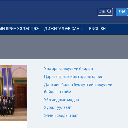
ENG
ХАЙХ
ЫН ЯРИА ХЭЛЭЛЦЭЭ
ДИЖИТАЛ ӨВ САН
ENGLISH
Улс орны аюулгүй байдал
Цэрэг стратегийн гадаад орчин
Дэлхийн болон бүс нутгийн аюулгүй
байдлын тойм
Үйл явдлын мэдээ
Хурал, уулзалт
Элчин сайдын цаг