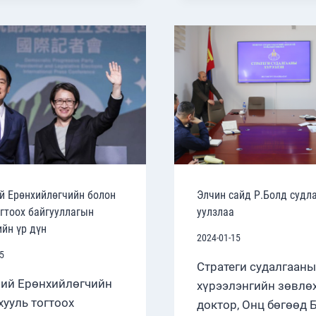
ХӨТӨЛБӨРТ
БОЛЛО
ХАТАГТАЙ
АКСЕЛЬ
НИКЭЙЗ
ОРОЛЦОВ
й Ерөнхийлөгчийн болон
Элчин сайд Р.Болд судл
огтоох байгууллагын
уулзлаа
ийн үр дүн
2024-01-15
5
Стратеги судалгааны
ий Ерөнхийлөгчийн
хүрээлэнгийн зөвлөх
хууль тогтоох
доктор, Онц бөгөөд 