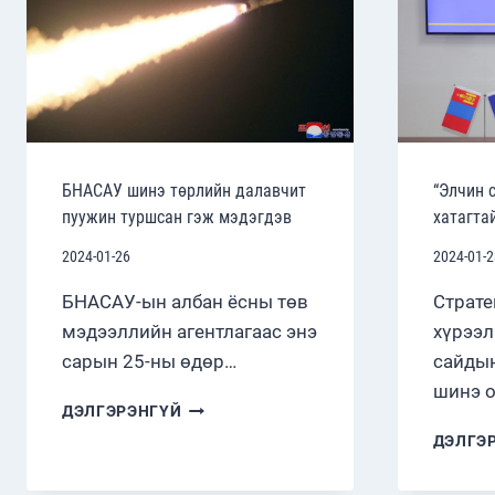
БНАСАУ шинэ төрлийн далавчит
“Элчин 
пуужин туршсан гэж мэдэгдэв
хатагта
2024-01-26
2024-01-2
БНАСАУ-ын албан ёсны төв
Страте
мэдээллийн агентлагаас энэ
хүрээл
сарын 25-ны өдөр…
сайдын
шинэ 
БНАСАУ
ДЭЛГЭРЭНГҮЙ
ШИНЭ
ДЭЛГЭ
ТӨРЛИЙН
ДАЛАВЧИТ