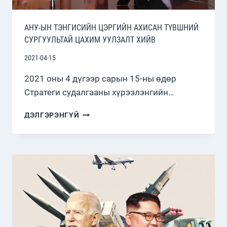
АНУ-ЫН ТЭНГИСИЙН ЦЭРГИЙН АХИСАН ТҮВШНИЙ
СУРГУУЛЬТАЙ ЦАХИМ УУЛЗАЛТ ХИЙВ
2021-04-15
2021 оны 4 дүгээр сарын 15-ны өдөр
Стратеги судалгааны хүрээлэнгийн…
АНУ-
ДЭЛГЭРЭНГҮЙ
ЫН
ТЭНГИСИЙН
ЦЭРГИЙН
АХИСАН
ТҮВШНИЙ
СУРГУУЛЬТАЙ
ЦАХИМ
УУЛЗАЛТ
ХИЙВ