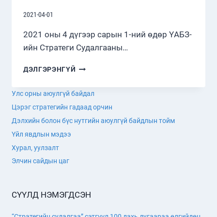
2021-04-01
2021 оны 4 дүгээр сарын 1-ний өдөр ҮАБЗ-
ийн Стратеги Судалгааны…
БНАСАУ-
ДЭЛГЭРЭНГҮЙ
ААС
МОНГОЛ
Улс орны аюулгүй байдал
УЛСАД
Цэрэг стратегийн гадаад орчин
СУУГАА
ОНЦ
Дэлхийн болон бүс нутгийн аюулгүй байдлын тойм
БӨГӨӨД
Үйл явдлын мэдээ
БҮРЭН
Хурал, уулзалт
ЭРХТ
ЭЛЧИН
Элчин сайдын цаг
САЙД
О
СЫН
СҮҮЛД НЭМЭГДСЭН
ХОГ
ХҮЛЭЭН
“Стратегийн судалгаа” сэтгүүл 100 дахь дугаараа өлгийдөн