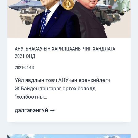
АНУ, БНАСАУ-ЫН ХАРИЛЦААНЫ ЧИГ ХАНДЛАГА
2021 ОНД
2021-04-13
Үйл явдлын товч АНУ-ын ерөнхийлөгч
Ж.Байден тангараг өргөх ёслолд
“холбоотны…
АНУ,
ДЭЛГЭРЭНГҮЙ
БНАСАУ-
ЫН
ХАРИЛЦААНЫ
ЧИГ