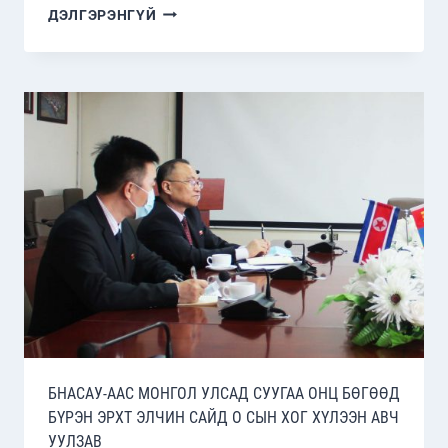
“COVID-
ДЭЛГЭРЭНГҮЙ
19-
ИЙН
ДАРААХ
ТӨВ
АЗИЙН
ТОГТВОРТОЙ
БАЙДАЛ”
СЭДЭВТ
ЦАХИМ
СЕМИНАРТ
ОРОЛЦЛОО
БНАСАУ-ААС МОНГОЛ УЛСАД СУУГАА ОНЦ БӨГӨӨД
БҮРЭН ЭРХТ ЭЛЧИН САЙД О СЫН ХОГ ХҮЛЭЭН АВЧ
УУЛЗАВ