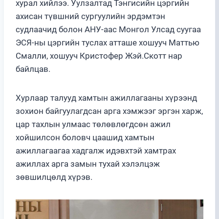
хурал хийлээ. Уулзалтад Тэнгисийн цэргийн
ахисан түвшний сургуулийн эрдэмтэн
судлаачид болон АНУ-аас Монгол Улсад суугаа
ЭСЯ-ны цэргийн туслах атташе хошууч Маттью
Смалли, хошууч Кристофер Жэй.Скотт нар
байлцав.
Хурлаар талууд хамтын ажиллагааны хүрээнд
зохион байгуулагдсан арга хэмжээг эргэн харж,
цар тахлын улмаас төлөвлөгдсөн ажил
хойшилсон боловч цаашид хамтын
ажиллагаагаа хадгалж идэвхтэй хамтрах
ажиллах арга замын тухай хэлэлцэж
зөвшилцөлд хүрэв.