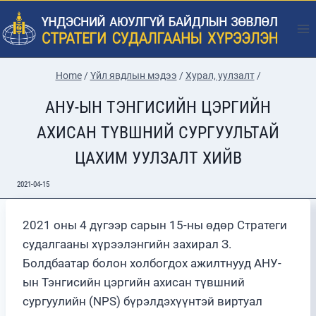
Skip
to
content
Home
/
Үйл явдлын мэдээ
/
Хурал, уулзалт
/
АНУ-ЫН ТЭНГИСИЙН ЦЭРГИЙН
АХИСАН ТҮВШНИЙ СУРГУУЛЬТАЙ
ЦАХИМ УУЛЗАЛТ ХИЙВ
2021-04-15
2021 оны 4 дүгээр сарын 15-ны өдөр Стратеги
судалгааны хүрээлэнгийн захирал З.
Болдбаатар болон холбогдох ажилтнууд АНУ-
ын Тэнгисийн цэргийн ахисан түвшний
сургуулийн (NPS) бүрэлдэхүүнтэй виртуал