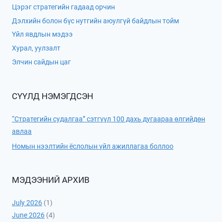
Цэрэг стратегийн гадаад орчин
Дэлхийн болон бүс нутгийн аюулгүй байдлын тойм
Үйл явдлын мэдээ
Хурал, уулзалт
Элчин сайдын цаг
СҮҮЛД НЭМЭГДСЭН
“Стратегийн судалгаа” сэтгүүл 100 дахь дугаараа өлгийдөн
авлаа
Номын нээлтийн ёслолын үйл ажиллагаа боллоо
МЭДЭЭНИЙ АРХИВ
July 2026
(1)
June 2026
(4)