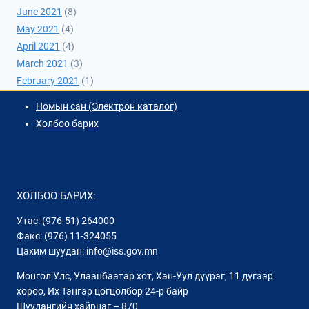
June 2021
(8)
May 2021
(4)
April 2021
(4)
March 2021
(3)
February 2021
(1)
Номын сан (Электрон каталог)
Холбоо барих
ХОЛБОО БАРИХ:
Утас: (976-51) 264000
Факс: (976) 11-324055
Цахим шуудан: info@iss.gov.mn
Монгол Улс, Улаанбаатар хот, Хан-Уул дүүрэг, 11 дүгээр
хороо, Их Тэнгэр цогцолбор 24-р байр
Шуудангийн хайрцаг – 870