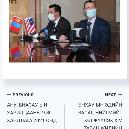
Post
PREVIOUS
NEXT
АНУ, БНАСАУ-ЫН
БНХАУ-ЫН ЭДИЙН
navigation
ХАРИЛЦААНЫ ЧИГ
ЗАСАГ, НИЙГМИЙГ
ХАНДЛАГА 2021 ОНД
ХӨГЖҮҮЛЭХ XIV
ТАВАН ЖИЛИЙН