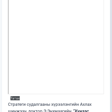
Татах
Стратеги судалгааны хүрээлэнгийн Ахлах
шинжээч, доктор Э.Энхмаагийн
“Хүнээс