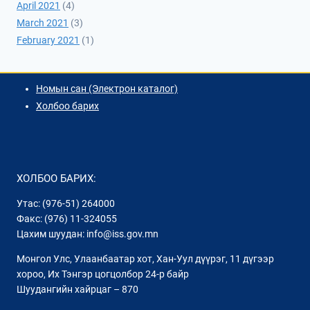
April 2021
(4)
March 2021
(3)
February 2021
(1)
Номын сан (Электрон каталог)
Холбоо барих
ХОЛБОО БАРИХ:
Утас: (976-51) 264000
Факс: (976) 11-324055
Цахим шуудан: info@iss.gov.mn
Монгол Улс, Улаанбаатар хот, Хан-Уул дүүрэг, 11 дүгээр
хороо, Их Тэнгэр цогцолбор 24-р байр
Шуудангийн хайрцаг – 870