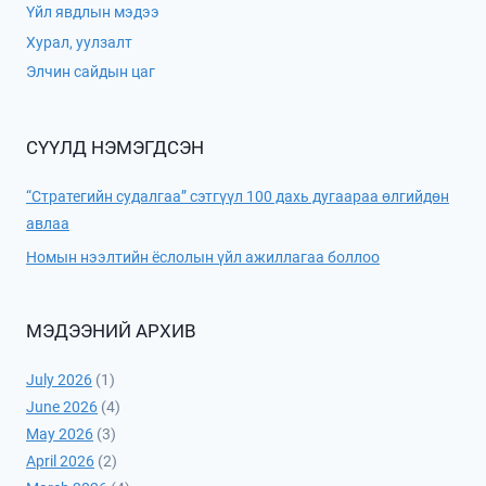
Үйл явдлын мэдээ
Хурал, уулзалт
Элчин сайдын цаг
СҮҮЛД НЭМЭГДСЭН
“Стратегийн судалгаа” сэтгүүл 100 дахь дугаараа өлгийдөн
авлаа
Номын нээлтийн ёслолын үйл ажиллагаа боллоо
МЭДЭЭНИЙ АРХИВ
July 2026
(1)
June 2026
(4)
May 2026
(3)
April 2026
(2)