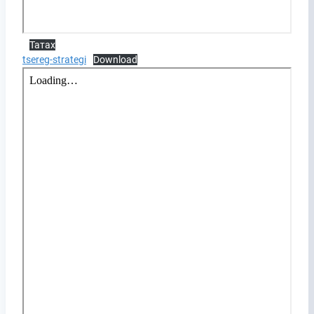
Татах
tsereg-strategi
Download