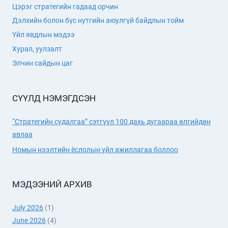
Цэрэг стратегийн гадаад орчин
БАЙДЛЫН
АСУУДЛААРХ
Дэлхийн болон бүс нутгийн аюулгүй байдлын тойм
“УЛААНБААТАРЫН
Үйл явдлын мэдээ
ЯРИА
Хурал, уулзалт
ХЭЛЭЛЦЭЭ”
ОЛОН
Элчин сайдын цаг
УЛСЫН
БАГА
ХУРЛЫН
СҮҮЛД НЭМЭГДСЭН
ТОВЧ
ТАНИЛЦУУЛГА
“Стратегийн судалгаа” сэтгүүл 100 дахь дугаараа өлгийдөн
авлаа
Номын нээлтийн ёслолын үйл ажиллагаа боллоо
МЭДЭЭНИЙ АРХИВ
July 2026
(1)
June 2026
(4)