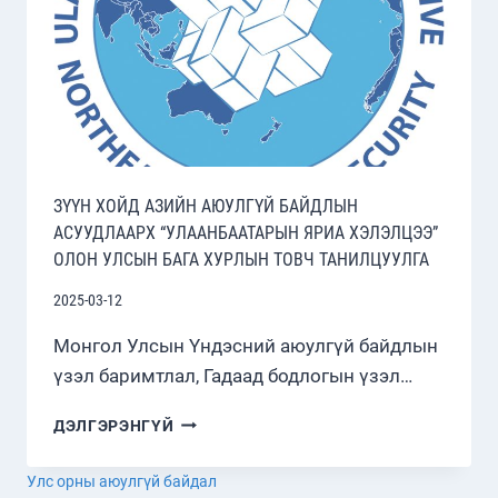
ЗҮҮН ХОЙД АЗИЙН АЮУЛГҮЙ БАЙДЛЫН
АСУУДЛААРХ “УЛААНБААТАРЫН ЯРИА ХЭЛЭЛЦЭЭ”
ОЛОН УЛСЫН БАГА ХУРЛЫН ТОВЧ ТАНИЛЦУУЛГА
2025-03-12
Монгол Улсын Үндэсний аюулгүй байдлын
үзэл баримтлал, Гадаад бодлогын үзэл…
ЗҮҮН
ДЭЛГЭРЭНГҮЙ
ХОЙД
АЗИЙН
Улс орны аюулгүй байдал
АЮУЛГҮЙ