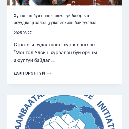
Хүрээлэн буй орчны аюулгүй байдлын
асуудлаар хэлэлцүүлэг зохион байгууллаа
2025-03-27
Стратеги судалгааны хүрээлэнгээс
“Монгол Улсын хүрээлэн буй орчны
аюулгүй байдал,…
ХҮРЭЭЛЭН
ДЭЛГЭРЭНГҮЙ
БУЙ
ОРЧНЫ
АЮУЛГҮЙ
БАЙДЛЫН
АСУУДЛААР ХЭЛЭЛЦҮҮЛЭГ
ЗОХИОН
БАЙГУУЛЛАА