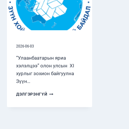
2026-06-03
“Улаанбаатарын яриа
хэлэлцээ” олон улсын XI
хурлыг зохион байгуулна
Зүүн…
ДЭЛГЭРЭНГҮЙ