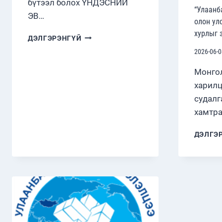
бүтээл болох ҮНДЭСНИЙ
“Улаанб
ЭВ…
олон ул
хурлыг 
НОМЫН
ДЭЛГЭРЭНГҮЙ
НЭЭЛТИЙН
2026-06-0
ЁСЛОЛЫН
ҮЙЛ
Монгол
АЖИЛЛАГАА
харилц
БОЛЛОО
судалг
хамтра
ДЭЛГЭ