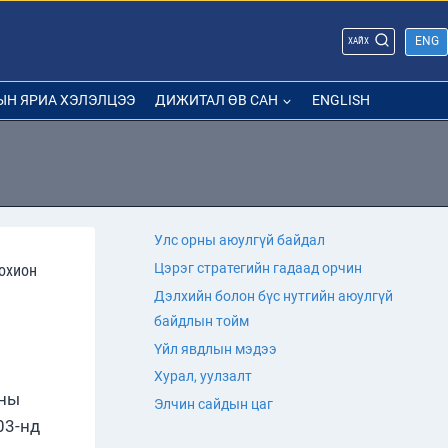
ENG
ХАЙХ
ЫН ЯРИА ХЭЛЭЛЦЭЭ
ДИЖИТАЛ ӨВ САН
ENGLISH
Улс орны аюулгүй байдал
Цэрэг стратегийн гадаад орчин
зохион
Дэлхийн болон бүс нутгийн аюулгүй
байдлын тойм
Үйл явдлын мэдээ
Хурал, уулзалт
оны
Элчин сайдын цаг
03-нд