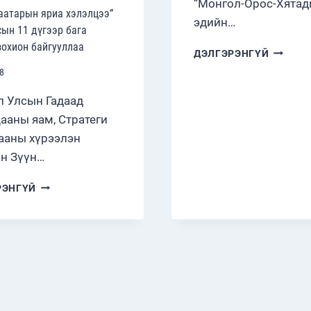
“Монгол-Орос-Хята
аатарын яриа хэлэлцээ”
эдийн…
сын 11 дүгээр бага
зохион байгууллаа
ГУРВАН
ДЭЛГЭРЭНГҮЙ
ТАЛТ
8
БАГА
ХУРАЛ
 Улсын Гадаад
ЗОХИО
ааны яам, Стратеги
БАЙГУУ
ааны хүрээлэн
н Зүүн…
“УЛААНБААТАРЫН
РЭНГҮЙ
ЯРИА
ХЭЛЭЛЦЭЭ”
ОЛОН
УЛСЫН
11
ДҮГЭЭР
БАГА
ХУРЛЫГ