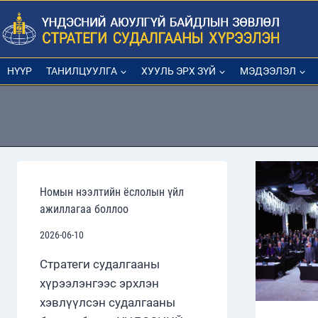
Skip
to
content
НҮҮР
ТАНИЛЦУУЛГА
ХУУЛЬ ЭРХ ЗҮЙ
МЭДЭЭЛЭЛ
Номын нээлтийн ёслолын үйл
ажиллагаа боллоо
2026-06-10
Стратеги судалгааны
хүрээлэнгээс эрхлэн
хэвлүүлсэн судалгааны