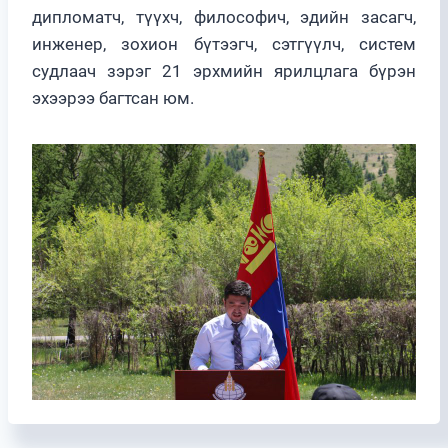
дипломатч, түүхч, философич, эдийн засагч,
инженер, зохион бүтээгч, сэтгүүлч, систем
судлаач зэрэг 21 эрхмийн ярилцлага бүрэн
эхээрээ багтсан юм.