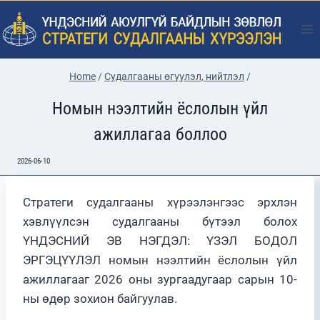
Skip
to
content
Home
/
Судалгааны өгүүлэл, нийтлэл
/
Номын нээлтийн ёслолын үйл
ажиллагаа боллоо
2026-06-10
Стратеги судалгааны хүрээлэнгээс эрхлэн
хэвлүүлсэн судалгааны бүтээл болох
ҮНДЭСНИЙ ЭВ НЭГДЭЛ: ҮЗЭЛ БОДОЛ
ЭРГЭЦҮҮЛЭЛ номын нээлтийн ёслолын үйл
ажиллагааг 2026 оны зургаадугаар сарын 10-
ны өдөр зохион байгуулав.