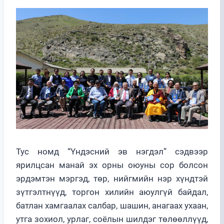
Тус номд “Үндэсний эв нэгдэл” сэдвээр
ярилцсан манай эх орны оюуны сор болсон
эрдэмтэн мэргэд, төр, нийгмийн нэр хүндтэй
зүтгэлтнүүд, торгон хилийн аюулгүй байдал,
батлан хамгаалах салбар, шашин, анагаах ухаан,
утга зохиол, урлаг, соёлын шилдэг төлөөллүүд,