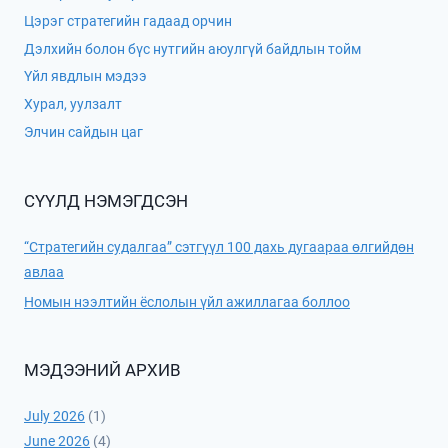
Цэрэг стратегийн гадаад орчин
Дэлхийн болон бүс нутгийн аюулгүй байдлын тойм
Үйл явдлын мэдээ
Хурал, уулзалт
Элчин сайдын цаг
СҮҮЛД НЭМЭГДСЭН
“Стратегийн судалгаа” сэтгүүл 100 дахь дугаараа өлгийдөн
авлаа
Номын нээлтийн ёслолын үйл ажиллагаа боллоо
МЭДЭЭНИЙ АРХИВ
July 2026
(1)
June 2026
(4)