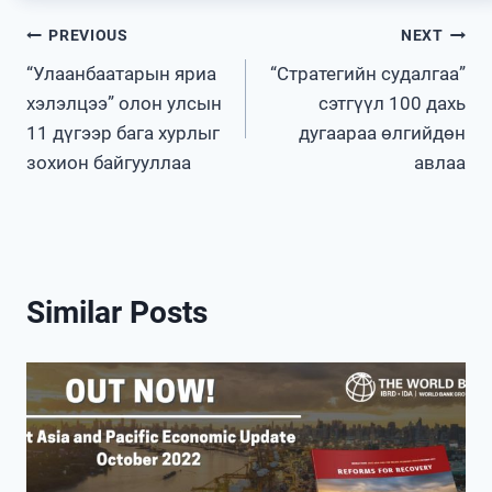
Post
PREVIOUS
NEXT
“Улаанбаатарын яриа
“Стратегийн судалгаа”
navigation
хэлэлцээ” олон улсын
сэтгүүл 100 дахь
11 дүгээр бага хурлыг
дугаараа өлгийдөн
зохион байгууллаа
авлаа
Similar Posts