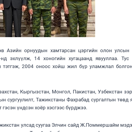
Төв Азийн орнуудын хамтарсан цэргийн олон улсын
нд эхлүүлж, 14 хоногийн хугацаанд явууллаа. Тус
 тэтгэж, 2004 оноос хойш жил бүр уламжлал болго
захстан, Кыргызстан, Монгол, Пакистан, Узбекстан зэ
ын сургуулилт, Тажикстаны Фахрабад сургалтын төвд 
 гэсэн үндсэн хоёр хэсгээс бүрджээ.
ажикстан улсад суугаа Элчин сайд Ж.Поммершайм мэдэ