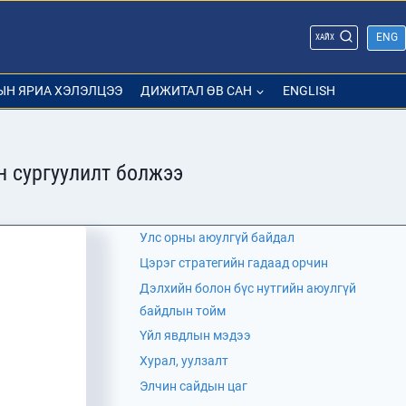
ENG
ХАЙХ
ЫН ЯРИА ХЭЛЭЛЦЭЭ
ДИЖИТАЛ ӨВ САН
ENGLISH
н сургуулилт болжээ
Улс орны аюулгүй байдал
Цэрэг стратегийн гадаад орчин
Дэлхийн болон бүс нутгийн аюулгүй
байдлын тойм
Үйл явдлын мэдээ
Хурал, уулзалт
Элчин сайдын цаг