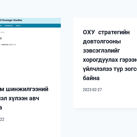
ОХУ стратегийн
довтолгооны
зэвсэглэлийг
хорогдуулах гэрээ
үйлчлэлээ түр зог
байна
м шинжилгээний
2023-02-27
лэл хүлээн авч
а
-22