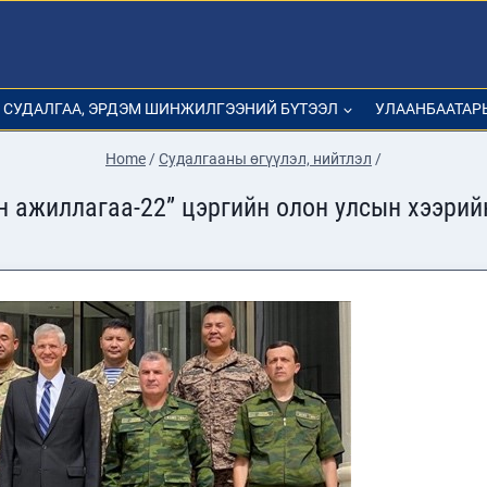
СУДАЛГАА, ЭРДЭМ ШИНЖИЛГЭЭНИЙ БҮТЭЭЛ
УЛААНБААТАР
Home
/
Судалгааны өгүүлэл, нийтлэл
/
н ажиллагаа-22” цэргийн олон улсын хээрий