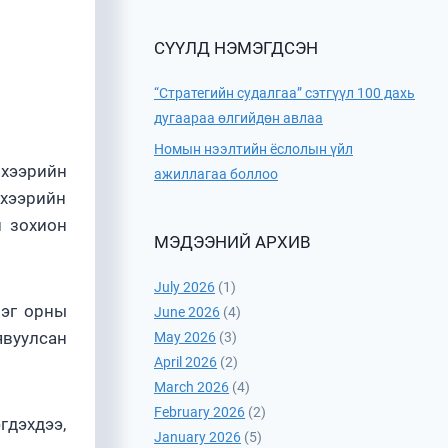
СҮҮЛД НЭМЭГДСЭН
“Стратегийн судалгаа” сэтгүүл 100 дахь
дугаараа өлгийдөн авлаа
Номын нээлтийн ёслолын үйл
 хээрийн
ажиллагаа боллоо
 хээрийн
н зохион
МЭДЭЭНИЙ АРХИВ
July 2026
(1)
рэг орны
June 2026
(4)
явуулсан
May 2026
(3)
April 2026
(2)
March 2026
(4)
February 2026
(2)
гдэхдээ,
January 2026
(5)