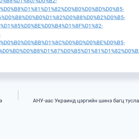
%D0%B8%D1%80/%D0%B2-
%D0%B8%D1%81%D1%82%D0%B0%D0%BD%D0%B5-
6%D0%B8%D0%B0%D1%82%D0%B8%D0%B2%D0%B5-
E%D1%85%D0%BE%D0%B4%D1%8F%D1%82-
-
%D0%B0%D0%BB%D1%8C%D0%BD%D0%BE%D0%B5-
%D0%BD%D0%B8%D1%87%D0%B5%D1%81%D1%82%D0%B
э
АНУ-аас Украинд цэргийн шинэ багц тусл