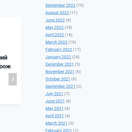
September 2022
(19)
August 2022
(11)
June 2022
(8)
May 2022
(18)
April 2022
(18)
March 2022
(19)
February 2022
(17)
ний
January 2022
(24)
December 2021
(3)
соож
November 2021
(6)
October 2021
(6)
“Стратегийн судалгаа”
September 2021
(2)
сэтгүүл DOI (Digital
July 2021
(7)
June 2021
(8)
Object Identifier)
May 2021
(4)
дугаарт шилжлээ
April 2021
(4)
March 2021
(3)
2025-11-18
February 2021
(1)