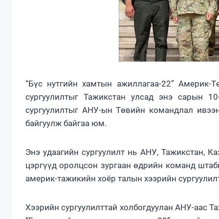
“Бүс нутгийн хамтын ажиллагаа-22” Америк-
сургуулилтыг Тажикстан улсад энэ сарын 10-
сургуулилтыг АНУ-ын Төвийн командлал ивээн
байгуулж байгаа юм.
Энэ удаагийн сургуулилт нь АНУ, Тажикстан, Ка
цэргүүд оролцсон зургаан өдрийн команд штаб
америк-тажикийн хоёр талын хээрийн сургуулилт
Хээрийн сургуулилттай холбогдуулан АНУ-аас Т