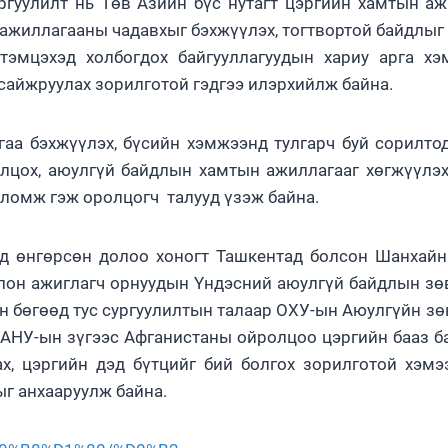
ргуулилт нь Төв Азийн бүс нутагт цэргийн хамтын аж
 ажиллагааны чадавхыг бэхжүүлэх, тогтвортой байдлыг
тэмцэхэд холбогдох байгууллагуудын хариу арга х
 сайжруулах зорилготой гэдгээ илэрхийлж байна.
гаа бэхжүүлэх, бүсийн хэмжээнд тулгарч буй сорилто
илцох, аюулгүй байдлын хамтын ажиллагааг хөгжүүлэ
оломж гэж оролцогч талууд үзэж байна.
вьд өнгөрсөн долоо хоногт Ташкентад болсон Шанхай
лон ажиглагч орнуудын Үндэсний аюулгүй байдлын з
ан бөгөөд тус сургуулилтын талаар ОХУ-ын Аюулгүйн з
 АНУ-ын зүгээс Афганистаны ойролцоо цэргийн бааз ба
, цэргийн дэд бүтцийг бий болгох зорилготой хэмэ
г анхааруулж байна.