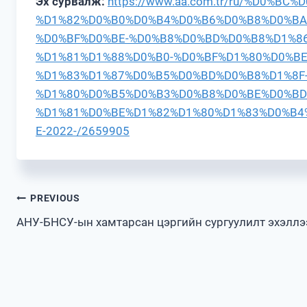
Эх сурвалж:
https://www.aa.com.tr/ru/%D0%BC
%D1%82%D0%B0%D0%B4%D0%B6%D0%B8%D0%BA
%D0%BF%D0%BE-%D0%B8%D0%BD%D0%B8%D1%8
%D1%81%D1%88%D0%B0-%D0%BF%D1%80%D0%B
%D1%83%D1%87%D0%B5%D0%BD%D0%B8%D1%8F
%D1%80%D0%B5%D0%B3%D0%B8%D0%BE%D0%BD
%D1%81%D0%BE%D1%82%D1%80%D1%83%D0%B4
E-2022-/2659905
Post
PREVIOUS
АНУ-БНСУ-ын хамтарсан цэргийн сургуулилт эхэллэ
navigation