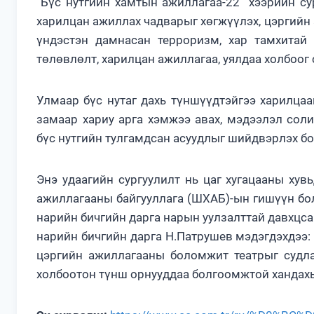
“Бүс нутгийн хамтын ажиллагаа-22” хээрийн су
харилцан ажиллах чадварыг хөгжүүлэх, цэргийн
үндэстэн дамнасан терроризм, хар тамхитай 
төлөвлөлт, харилцан ажиллагаа, уялдаа холбоог
Улмаар бүс нутаг дахь түншүүдтэйгээ харилцаа
замаар хариу арга хэмжээ авах, мэдээлэл сол
бүс нутгийн тулгамдсан асуудлыг шийдвэрлэх б
Энэ удаагийн сургуулилт нь цаг хугацааны ху
ажиллагааны байгууллага (ШХАБ)-ын гишүүн бо
нарийн бичгийн дарга нарын уулзалттай давхцс
нарийн бичгийн дарга Н.Патрушев мэдэгдэхдээ:
цэргийн ажиллагааны боломжит театрыг судлах
холбоотон түнш орнууддаа болгоомжтой хандахы