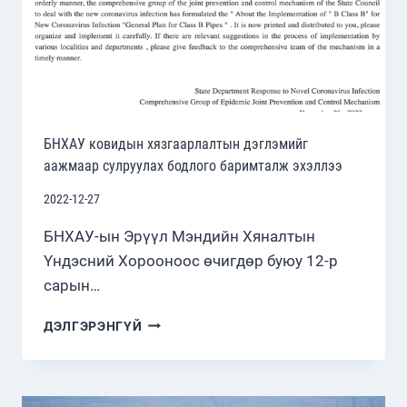
БНХАУ ковидын хязгаарлалтын дэглэмийг
аажмаар сулруулах бодлого баримталж эхэллээ
2022-12-27
БНХАУ-ын Эрүүл Мэндийн Хяналтын
Үндэсний Хорооноос өчигдөр буюу 12-р
сарын…
БНХАУ
ДЭЛГЭРЭНГҮЙ
КОВИДЫН
ХЯЗГААРЛАЛТЫН
ДЭГЛЭМИЙГ
ААЖМААР