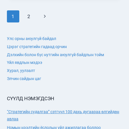
МӨРГӨЛДӨӨН
БАЙРЛАЛЫН
Page
Next
1
2
ХОРИГЛОЛТОД
ШИЛЖИЖ
navigation
Page
БАЙНА
Улс орны аюулгүй байдал
Цэрэг стратегийн гадаад орчин
Дэлхийн болон бүс нутгийн аюулгүй байдлын тойм
Үйл явдлын мэдээ
Хурал, уулзалт
Элчин сайдын цаг
СҮҮЛД НЭМЭГДСЭН
“Стратегийн судалгаа” сэтгүүл 100 дахь дугаараа өлгийдөн
авлаа
Номын нээлтийн ёслолын үйл ажиллагаа боллоо