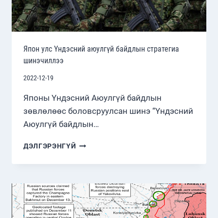
Япон улс Үндэсний аюулгүй байдлын стратегиа
шинэчиллээ
2022-12-19
Японы Үндэсний Аюулгүй байдлын
зөвлөлөөс боловсруулсан шинэ “Үндэсний
Аюулгүй байдлын…
ЯПОН
ДЭЛГЭРЭНГҮЙ
УЛС
ҮНДЭСНИЙ
АЮУЛГҮЙ
БАЙДЛЫН
СТРАТЕГИА
ШИНЭЧИЛЛЭЭ