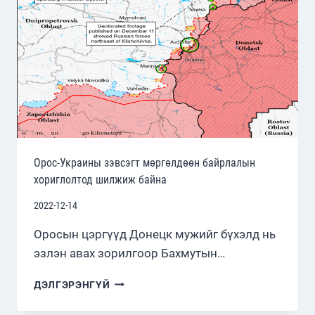
Орос-Украины зэвсэгт мөргөлдөөн байрлалын
хориглолтод шилжиж байна
2022-12-14
Оросын цэргүүд Донецк мужийг бүхэлд нь
эзлэн авах зорилгоор Бахмутын…
ОРОС-
ДЭЛГЭРЭНГҮЙ
УКРАИНЫ
ЗЭВСЭГТ