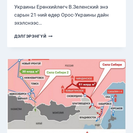
Украины Ерөнхийлөгч В.Зеленский энэ
сарын 21-ний өдөр Орос-Украины дайн
эхэлснээс…
УКРАИНЫ
ДЭЛГЭРЭНГҮЙ
ЕРӨНХИЙЛӨГЧ
В.ЗЕЛЕНСКИЙН
АНУ-
Д
АЙЛЧЛАВ