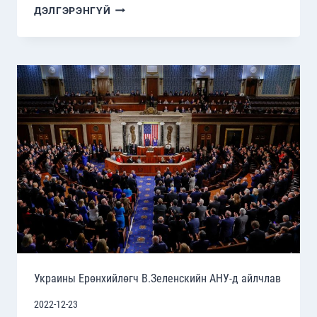
УКРАИНД
ДЭЛГЭРЭНГҮЙ
ОЛГОЖ
БУЙ
ПАТРИОТ
АГААРЫН
ДОВТОЛГООНООС
ХАМГААЛАХ
СИСТЕМ
Украины Ерөнхийлөгч В.Зеленскийн АНУ-д айлчлав
2022-12-23