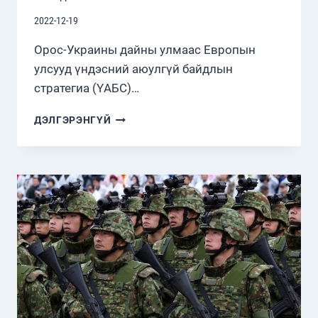
2022-12-19
Орос-Украины дайны улмаас Европын
улсууд үндэсний аюулгүй байдлын
стратегиа (ҮАБС)…
ОРОС-
ДЭЛГЭРЭНГҮЙ
УКРАИНЫ
ДАЙНЫ
УЛМААС
ЕВРОПЫН
ОРНУУД
ҮНДЭСНИЙ
БАТЛАН
ХАМГААЛАХ
ХҮЧИН
ЧАДЛАА
ЭРЧИМТЭЙ
БЭХЖҮҮЛЖ
БАЙНА