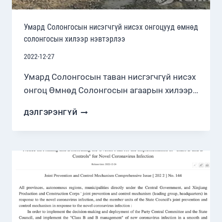
Умард Солонгосын нисэгчгүй нисэх онгоцууд өмнөд
солонгосын хилээр нэвтэрлээ
2022-12-27
Умард Солонгосын таван нисгэгчгүй нисэх
онгоц Өмнөд Солонгосын агаарын хилээр…
УМАРД
ДЭЛГЭРЭНГҮЙ
СОЛОНГОСЫН
НИСЭГЧГҮЙ
НИСЭХ
ОНГОЦУУД
ӨМНӨД
СОЛОНГОСЫН
ХИЛЭЭР
НЭВТЭРЛЭЭ