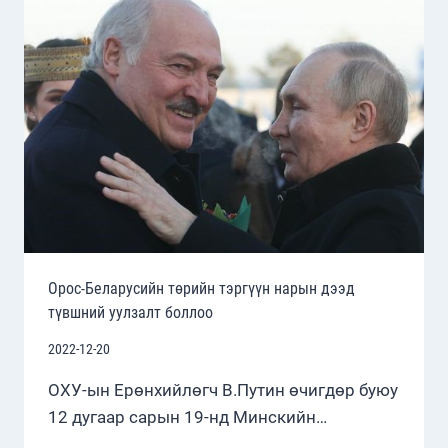
ШИНЭЧЛЭЛИЙН
ТАЛААР
ТОДОРХОЙ
МЭДЭГДЭЛ
ГАРГАЛАА
Орос-Беларусийн төрийн тэргүүн нарын дээд
түвшний уулзалт боллоо
2022-12-20
ОХУ-ын Ерөнхийлөгч В.Путин өчигдөр буюу
12 дугаар сарын 19-нд Минскийн…