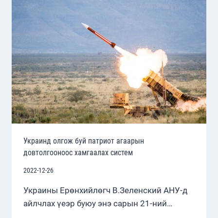
СУЛРУУЛАХ
БОДЛОГО
БАРИМТАЛЖ
ЭХЭЛЛЭЭ
Украинд олгож буй патриот агаарын
довтолгооноос хамгаалах систем
2022-12-26
Украины Ерөнхийлөгч В.Зеленский АНУ-д
айлчлах үеэр буюу энэ сарын 21-ний…