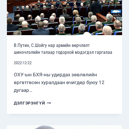
В.Путин, С.Шойгу нар армийн өөрчлөлт
шинэчлэлийн талаар тодорхой мэдэгдэл гаргалаа
2022-12-22
ОХУ-ын БХЯ-ны удирдах зөвлөлийн
өргөтгөсөн хуралдаан өчигдөр буюу 12
дугаар…
В.ПУТИН,
ДЭЛГЭРЭНГҮЙ
С.ШОЙГУ
НАР
АРМИЙН
ӨӨРЧЛӨЛТ