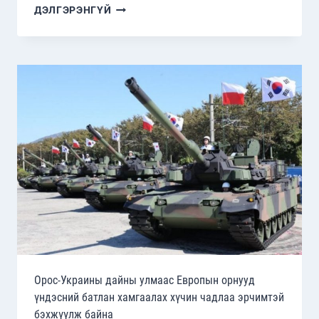
ОРОС-
ДЭЛГЭРЭНГҮЙ
БЕЛАРУСИЙН
ТӨРИЙН
ТЭРГҮҮН
НАРЫН
ДЭЭД
ТҮВШНИЙ
УУЛЗАЛТ
БОЛЛОО
Орос-Украины дайны улмаас Европын орнууд
үндэсний батлан хамгаалах хүчин чадлаа эрчимтэй
бэхжүүлж байна