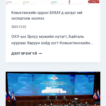
Ковыктинскийн ордоос БНХАУ-д шатдаг хий
экспортолж эхэллээ
2022-12-23
ОХУ-ын Эрхүү мужийн нутагт, Байгаль
нуураас баруун хойд зүгт Ковыктинскийн…
КОВЫКТИНСКИЙН
ДЭЛГЭРЭНГҮЙ
ОРДООС
БНХАУ-
Д
ШАТДАГ
ХИЙ
ЭКСПОРТОЛЖ
ЭХЭЛЛЭЭ