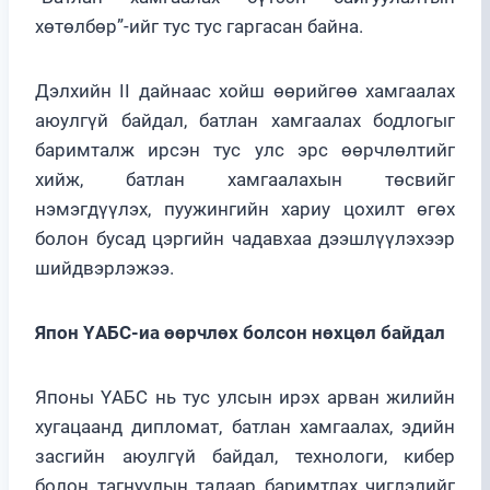
хөтөлбөр”-ийг тус тус гаргасан байна.
Дэлхийн II дайнаас хойш өөрийгөө хамгаалах
аюулгүй байдал, батлан хамгаалах бодлогыг
баримталж ирсэн тус улс эрс өөрчлөлтийг
хийж, батлан хамгаалахын төсвийг
нэмэгдүүлэх, пуужингийн хариу цохилт өгөх
болон бусад цэргийн чадавхаа дээшлүүлэхээр
шийдвэрлэжээ.
Япон ҮАБС-иа өөрчлөх болсон нөхцөл байдал
Японы ҮАБС нь тус улсын ирэх арван жилийн
хугацаанд дипломат, батлан хамгаалах, эдийн
засгийн аюулгүй байдал, технологи, кибер
болон тагнуулын талаар баримтлах чиглэлийг