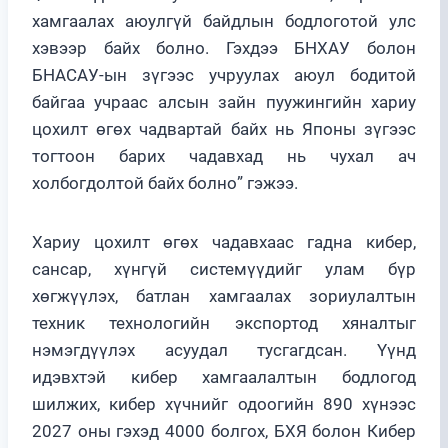
хамгаалах аюулгүй байдлын бодлоготой улс
хэвээр байх болно. Гэхдээ БНХАУ болон
БНАСАУ-ын зүгээс учруулах аюул бодитой
байгаа учраас алсын зайн пуужингийн хариу
цохилт өгөх чадвартай байх нь Японы зүгээс
тогтоон барих чадавхад нь чухал ач
холбогдолтой байх болно” гэжээ.
Хариу цохилт өгөх чадавхаас гадна кибер,
сансар, хүнгүй системүүдийг улам бүр
хөгжүүлэх, батлан хамгаалах зориулалтын
техник технологийн экспортод хяналтыг
нэмэгдүүлэх асуудал тусгагдсан. Үүнд
идэвхтэй кибер хамгаалалтын бодлогод
шилжих, кибер хүчнийг одоогийн 890 хүнээс
2027 оны гэхэд 4000 болгох, БХЯ болон Кибер