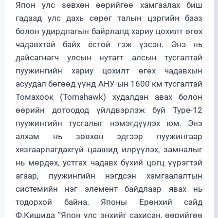
Япон улс зөвхөн өөрийгөө хамгаалах биш
гадаад улс дахь сөрөг талын цэргийн бааз
болон удирдлагын байрлалд хариу цохилт өгөх
чадавхтай байх ёстой гэж үзсэн. Энэ нь
дайсагнагч улсын нутагт алсын тусгалтай
пуужингийн хариу цохилт өгөх чадавхын
асуудал бөгөөд үүнд АНУ-ын 1600 км тусгалтай
Томахоок (Tomahawk) худалдан авах болон
өөрийн дотоодод үйлдвэрлэж буй Type-12
пуужингийн тусгалыг нэмэгдүүлэх юм. Энэ
алхам нь зөвхөн эдгээр пуужингаар
хязгаарлагдахгүй цаашид илрүүлэх, замналыг
нь мөрдөх, устгах чадавх бүхий цогц үүрэгтэй
агаар, пуужингийн нэгдсэн хамгаалалтын
системийн нэг элемент байдлаар явах нь
тодорхой байна. Японы Ерөнхий сайд
Ф.Кишида “Япон улс энхийг сахисан, өөрийгөө