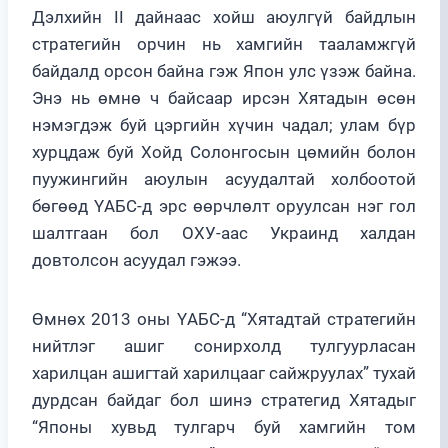
Дэлхийн II дайнаас хойш аюулгүй байдлын
стратегийн орчин нь хамгийн тааламжгүй
байдалд орсон байна гэж Япон улс үзэж байна.
Энэ нь өмнө ч байсаар ирсэн Хятадын өсөн
нэмэгдэж буй цэргийн хүчин чадал; улам бүр
хурцдаж буй Хойд Солонгосын цөмийн болон
пуужингийн аюулын асуудалтай холбоотой
бөгөөд ҮАБС-д эрс өөрчлөлт оруулсан нэг гол
шалтгаан бол ОХУ-аас Украинд халдан
довтолсон асуудал гэжээ.
Өмнөх 2013 оны ҮАБС-д “Хятадтай стратегийн
нийтлэг ашиг сонирхолд тулгуурласан
харилцан ашигтай харилцааг сайжруулах” тухай
дурдсан байдаг бол шинэ стратегид Хятадыг
“Японы хувьд тулгарч буй хамгийн том