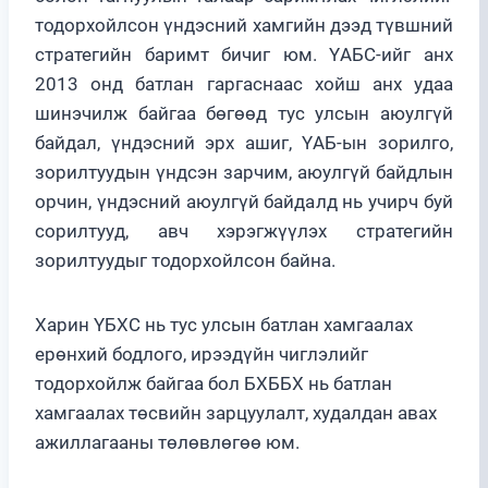
тодорхойлсон үндэсний хамгийн дээд түвшний
стратегийн баримт бичиг юм. ҮАБС-ийг анх
2013 онд батлан гаргаснаас хойш анх удаа
шинэчилж байгаа бөгөөд тус улсын аюулгүй
байдал, үндэсний эрх ашиг, ҮАБ-ын зорилго,
зорилтуудын үндсэн зарчим, аюулгүй байдлын
орчин, үндэсний аюулгүй байдалд нь учирч буй
сорилтууд, авч хэрэгжүүлэх стратегийн
зорилтуудыг тодорхойлсон байна.
Харин ҮБХС нь тус улсын батлан хамгаалах
ерөнхий бодлого, ирээдүйн чиглэлийг
тодорхойлж байгаа бол БХББХ нь батлан
хамгаалах төсвийн зарцуулалт, худалдан авах
ажиллагааны төлөвлөгөө юм.