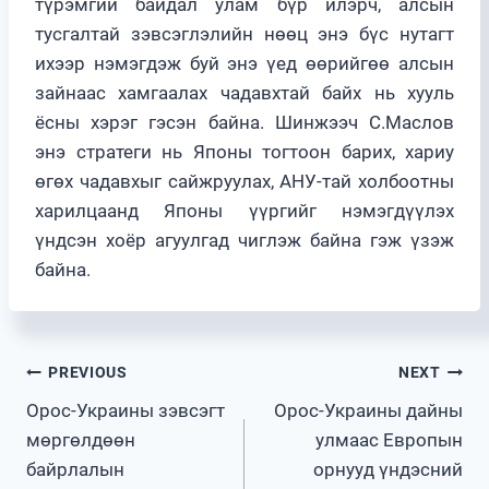
түрэмгий байдал улам бүр илэрч, алсын
тусгалтай зэвсэглэлийн нөөц энэ бүс нутагт
ихээр нэмэгдэж буй энэ үед өөрийгөө алсын
зайнаас хамгаалах чадавхтай байх нь хууль
ёсны хэрэг гэсэн байна. Шинжээч С.Маслов
энэ стратеги нь Японы тогтоон барих, хариу
өгөх чадавхыг сайжруулах, АНУ-тай холбоотны
харилцаанд Японы үүргийг нэмэгдүүлэх
үндсэн хоёр агуулгад чиглэж байна гэж үзэж
байна.
Post
PREVIOUS
NEXT
Орос-Украины зэвсэгт
Орос-Украины дайны
navigation
мөргөлдөөн
улмаас Европын
байрлалын
орнууд үндэсний