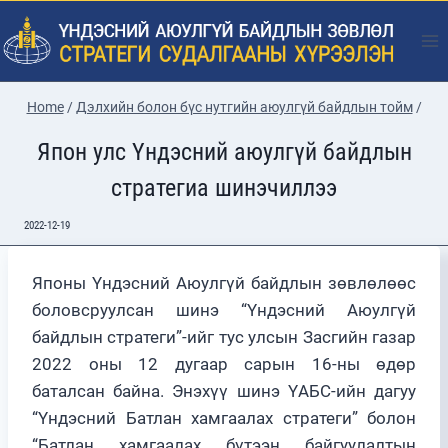
Skip
to
content
Home
/
Дэлхийн болон бүс нутгийн аюулгүй байдлын тойм
/
Япон улс Үндэсний аюулгүй байдлын
стратегиа шинэчиллээ
2022-12-19
Японы Үндэсний Аюулгүй байдлын зөвлөлөөс
боловсруулсан шинэ “Үндэсний Аюулгүй
байдлын стратеги”-ийг тус улсын Засгийн газар
2022 оны 12 дугаар сарын 16-ны өдөр
баталсан байна. Энэхүү шинэ ҮАБС-ийн дагуу
“Үндэсний Батлан хамгаалах стратеги” болон
“Батлан хамгаалах бүтээн байгуулалтын