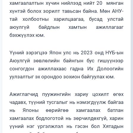
хамгаалалтын хүчин нийлээд нийт 20 мянган
хүнтэй болох зорилт тавьсан байна. Мөн АНУ-
тай холбоотны харилцаагаа, бусад улстай
аюулгүй байдлын хамтын ажиллагааг
бэхжүүлэх юм.
Үүний зэрэгцээ Япон улс нь 2023 онд НҮБ-ын
Аюулгүй зөвлөлийн байнгын бус гишүүнээр
сонгогдон ажиллахаас гадна Их Долоогийн
уулзалтыг эх орондоо зохион байгуулах юм.
Ажиглагчид пуужингийн хариу цохилт өгөх
чадавх, түүний тусгалыг нь нэмэгдүүлж байгаа
нь Японы өөрийгөө хамгаалах батлан
хамгаалах бодлоготой нь зөрчилдөхгүй, харин
үүний нэг үргэлжлэл нь гэсэн бол Хятадын