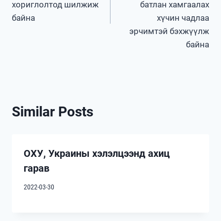
хориглолтод шилжиж
батлан хамгаалах
байна
хүчин чадлаа
эрчимтэй бэхжүүлж
байна
Similar Posts
ОХУ, Украины хэлэлцээнд ахиц
гарав
2022-03-30