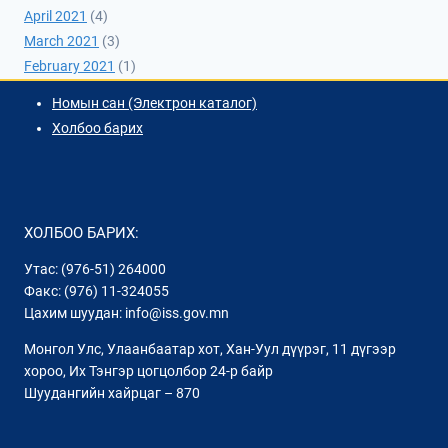
April 2021
(4)
March 2021
(3)
February 2021
(1)
Номын сан (Электрон каталог)
Холбоо барих
ХОЛБОО БАРИХ:
Утас: (976-51) 264000
Факс: (976) 11-324055
Цахим шуудан: info@iss.gov.mn
Монгол Улс, Улаанбаатар хот, Хан-Уул дүүрэг, 11 дүгээр
хороо, Их Тэнгэр цогцолбор 24-р байр
Шуудангийн хайрцаг – 870