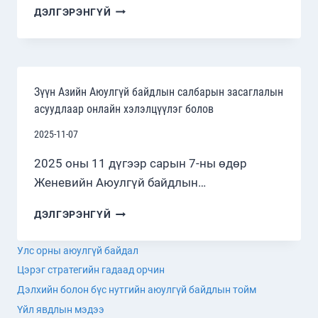
“ҮНДЭСНИЙ
ДЭЛГЭРЭНГҮЙ
ЭВ
НЭГДЭЛ”
СЭДЭВТ
НИЙТЛЭЛИЙН
УРАЛДААНД
Зүүн Азийн Аюулгүй байдлын салбарын засаглалын
ИДЭВХТЭЙ
асуудлаар онлайн хэлэлцүүлэг болов
ОРОЛЦОХЫГ
УРЬЖ
2025-11-07
БАЙНА.
2025 оны 11 дүгээр сарын 7-ны өдөр
Женевийн Аюулгүй байдлын…
ЗҮҮН
ДЭЛГЭРЭНГҮЙ
АЗИЙН
АЮУЛГҮЙ
Улс орны аюулгүй байдал
БАЙДЛЫН
Цэрэг стратегийн гадаад орчин
САЛБАРЫН
ЗАСАГЛАЛЫН
Дэлхийн болон бүс нутгийн аюулгүй байдлын тойм
АСУУДЛААР
Үйл явдлын мэдээ
ОНЛАЙН