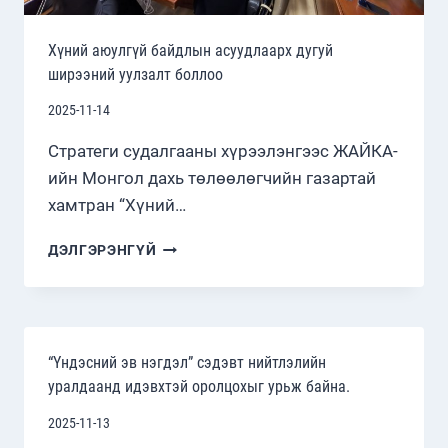
Хүний аюулгүй байдлын асуудлаарх дугуй
ширээний уулзалт боллоо
2025-11-14
Стратеги судалгааны хүрээлэнгээс ЖАЙКА-
ийн Монгол дахь төлөөлөгчийн газартай
хамтран “Хүний…
ХҮНИЙ
ДЭЛГЭРЭНГҮЙ
АЮУЛГҮЙ
БАЙДЛЫН
АСУУДЛААРХ
ДУГУЙ
ШИРЭЭНИЙ
“Үндэсний эв нэгдэл” сэдэвт нийтлэлийн
УУЛЗАЛТ
уралдаанд идэвхтэй оролцохыг урьж байна.
БОЛЛОО
2025-11-13