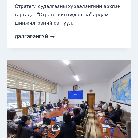
Стратеги судалгааны хүрээлэнгийн эрхлэн
гаргадаг “Стратегийн судалгаа” эрдэм
шинжилгээний сэтгүүл…
“СТРАТЕГИЙН
ДЭЛГЭРЭНГҮЙ
СУДАЛГАА”
СЭТГҮҮЛ
DOI
(DIGITAL
OBJECT
IDENTIFIER)
ДУГААРТ
ШИЛЖЛЭЭ