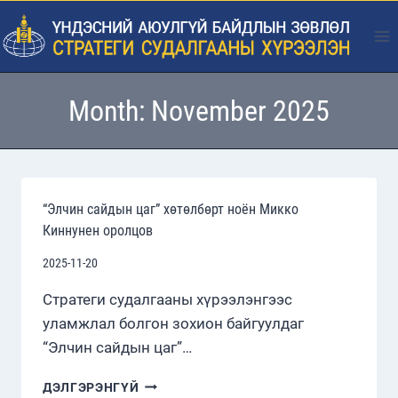
Skip
to
content
Month: November 2025
“Элчин сайдын цаг” хөтөлбөрт ноён Микко
Киннунен оролцов
2025-11-20
Стратеги судалгааны хүрээлэнгээс
уламжлал болгон зохион байгуулдаг
“Элчин сайдын цаг”…
“ЭЛЧИН
ДЭЛГЭРЭНГҮЙ