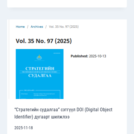
САЙДЫН
ЦАГ”
ХӨТӨЛБӨРТ
НОЁН
МИККО
КИННУНЕН
ОРОЛЦОВ
“Стратегийн судалгаа” сэтгүүл DOI (Digital Object
Identifier) дугаарт шилжлээ
2025-11-18