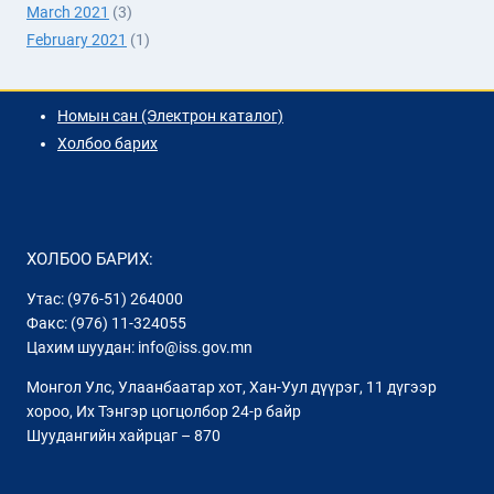
March 2021
(3)
February 2021
(1)
Номын сан (Электрон каталог)
Холбоо барих
ХОЛБОО БАРИХ:
Утас: (976-51) 264000
Факс: (976) 11-324055
Цахим шуудан: info@iss.gov.mn
Монгол Улс, Улаанбаатар хот, Хан-Уул дүүрэг, 11 дүгээр
хороо, Их Тэнгэр цогцолбор 24-р байр
Шуудангийн хайрцаг – 870