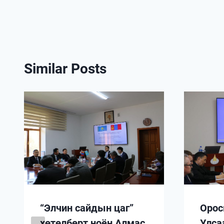
Similar Posts
“Элчин сайдын цаг”
Орос
хөтөлбөрт ноён Алмас
Улса