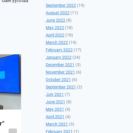
байгууллаа
September 2022
(19)
August 2022
(11)
June 2022
(8)
May 2022
(18)
April 2022
(18)
March 2022
(19)
February 2022
(17)
January 2022
(24)
December 2021
(3)
“Элчин сайдын цаг”
November 2021
(6)
хөтөлбөрт ноён
October 2021
(6)
Стефен Даст оролцов
September 2021
(2)
July 2021
(7)
2026-05-25
June 2021
(8)
May 2021
(4)
April 2021
(4)
г”
March 2021
(3)
February 2021
(1)