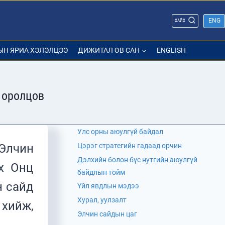
ENG
ХАЙХ
ЫН ЯРИА ХЭЛЭЛЦЭЭ
ДИЖИТАЛ ӨВ САН
ENGLISH
 оролцов
Улс орны аюулгүй байдал
“Элчин
Цэрэг стратегийн гадаад орчин
Дэлхийн болон бүс нутгийн аюулгүй
х Онц
байдлын тойм
н сайд
Үйл явдлын мэдээ
Хурал, уулзалт
хийж,
Элчин сайдын цаг