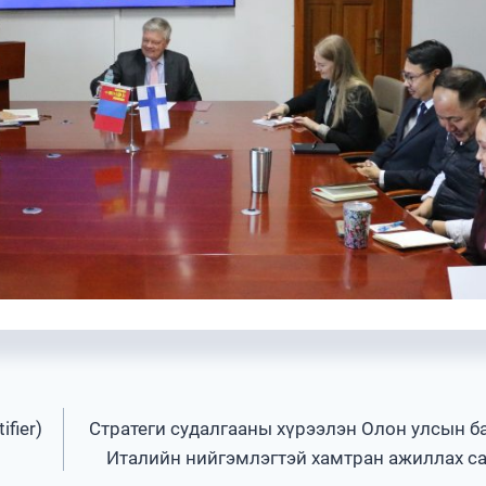
ifier)
Стратеги судалгааны хүрээлэн Олон улсын б
Италийн нийгэмлэгтэй хамтран ажиллах с