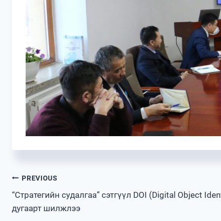
Post
PREVIOUS
“Стратегийн судалгаа” сэтгүүл DOI (Digital Object Ident
navigation
дугаарт шилжлээ