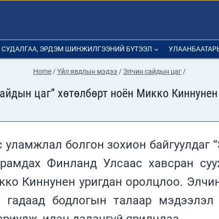
СУДАЛГАА, ЭРДЭМ ШИНЖИЛГЭЭНИЙ БҮТЭЭЛ
УЛААНБААТАР
Home
/
Үйл явдлын мэдээ
/
Элчин сайдын цаг
/
сайдын цаг” хөтөлбөрт ноён Микко Киннунен
с уламжлал болгон зохион байгуулдаг 
йрамдах Финланд Улсаас хавсран суу
кко Киннунен уригдан оролцлоо. Элчи
 гадаад бодлогын талаар мэдээлэл 
ариулж, илэн далангүй ярилцлаа.