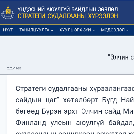
Skip
to
content
НҮҮР
ТАНИЛЦУУЛГА
ХУУЛЬ ЭРХ ЗҮЙ
МЭДЭЭЛЭЛ
“Элчин 
2025-11-20
Стратеги судалгааны хүрээлэнгээ
сайдын цаг” хөтөлбөрт Бүгд На
бөгөөд Бүрэн эрхт Элчин сайд Ми
Финланд улсын аюулгүй байдал,
судлаачдын сонирхсон асуултад х