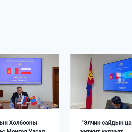
ын Холбооны
“Элчин сайдын ца
ас Монгол Улсад
ээлжит уулзалт