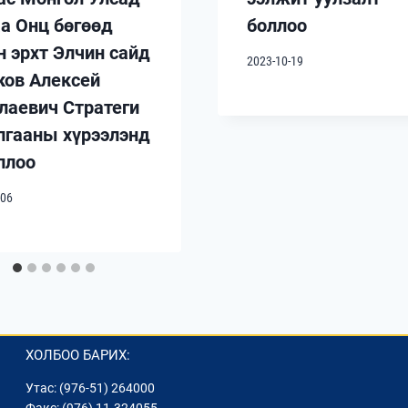
аа Онц бөгөөд
боллоо
н эрхт Элчин сайд
2023-10-19
ков Алексей
лаевич Стратеги
лгааны хүрээлэнд
ллоо
-06
ХОЛБОО БАРИХ:
Утас: (976-51) 264000