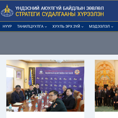
Skip
to
content
НҮҮР
ТАНИЛЦУУЛГА
ХУУЛЬ ЭРХ ЗҮЙ
МЭДЭЭЛЭЛ