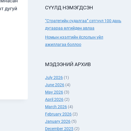
амнасан
СҮҮЛД НЭМЭГДСЭН
т дугуй
“Стратегийн судалгаа” сэтгүүл 100 дахь
дугаараа өлгийдөн авлаа
САН
Номын нээлтийн ёслолын үйл
ажиллагаа боллоо
ЭЭ СЭДЭВТ
НИЙ
МЭДЭЭНИЙ АРХИВ
Т
О
July 2026
(1)
June 2026
(4)
May 2026
(3)
April 2026
(2)
March 2026
(4)
February 2026
(2)
January 2026
(5)
December 2025
(2)