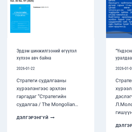
Эрдэм шинжилгээний өгүүлэл
“Үндэсн
хүлээн авч байна
уралдаа
2026-01-22
2026-01-0
Стратеги судалгааны
Страте
хүрээлэнгээс эрхлэн
хүрээл
гаргадаг “Стратегийн
дэслэг
судалгаа / The Mongolian…
Л.Мол
гишүүн
ЭРДЭМ
ДЭЛГЭРЭНГҮЙ
ШИНЖИЛГЭЭНИЙ
ДЭЛГЭ
ӨГҮҮЛЭЛ