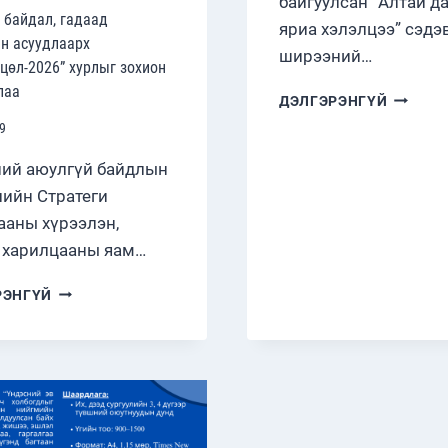
байгуулсан “Алтай д
 байдал, гадаад
яриа хэлэлцээ” сэдэв
н асуудлаарх
ширээний…
цөл-2026” хурлыг зохион
лаа
АЛТАЙ
ДЭЛГЭРЭНГҮЙ
ДАМНА
9
ЯРИА
ХЭЛЭЛЦ
ий аюулгүй байдлын
ДУГУЙ
ийн Стратеги
ШИРЭЭ
ааны хүрээлэн,
УУЛЗАЛ
БОЛЛО
 харилцааны яам…
АЮУЛГҮЙ
РЭНГҮЙ
БАЙДАЛ,
ГАДААД
БОДЛОГЫН
АСУУДЛААРХ
“ЗӨВШИЛЦӨЛ-2026”
ХУРЛЫГ
ЗОХИОН