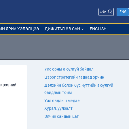
ENG
ХАЙХ
ЫН ЯРИА ХЭЛЭЛЦЭЭ
ДИЖИТАЛ ӨВ САН
ENGLISH
Улс орны аюулгүй байдал
Цэрэг стратегийн гадаад орчин
ширээний
Дэлхийн болон бүс нутгийн аюулгүй
байдлын тойм
Үйл явдлын мэдээ
Хурал, уулзалт
Элчин сайдын цаг