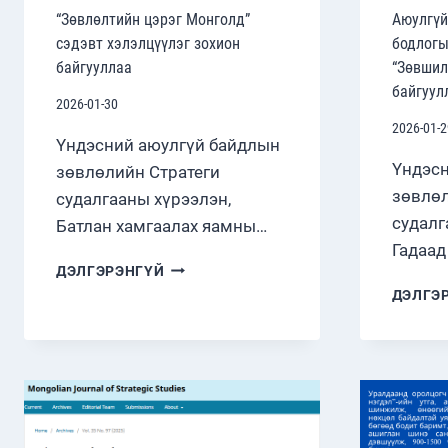
“Зөвлөлтийн цэрэг Монголд”
Аюулгүй
сэдэвт хэлэлцүүлэг зохион
бодлогы
байгууллаа
“Зөвшил
байгуул
2026-01-30
2026-01-2
Үндэсний аюулгүй байдлын
Үндэсн
зөвлөлийн Стратеги
зөвлөл
судалгааны хүрээлэн,
судалг
Батлан хамгаалах яамны…
Гадаад
“ЗӨВЛӨЛТИЙН
ДЭЛГЭРЭНГҮЙ
ЦЭРЭГ
ДЭЛГЭ
МОНГОЛД”
СЭДЭВТ
ХЭЛЭЛЦҮҮЛЭГ
ЗОХИОН
БАЙГУУЛЛАА