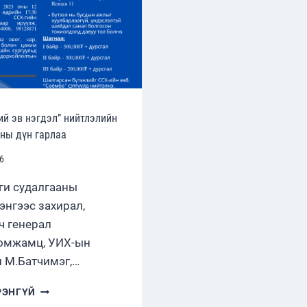
БАЙГУУЛЛАА
ий эв нэгдэл” нийтлэлийн
ны дүн гарлаа
6
ги судалгааны
энгээс захирал,
ч генерал
омжамц, УИХ-ын
 М.Батчимэг,…
“ҮНДЭСНИЙ
РЭНГҮЙ
ЭВ