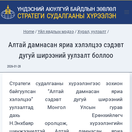
Skip
to
content
Home
/
Үйл явдлын мэдээ
/
Хурал, уулзалт
/
Алтай дамнасан яриа хэлэлцээ сэдэвт
дугуй ширээний уулзалт боллоо
2026-01-28
Стратеги судалгааны хүрээлэнгээс зохион
байгуулсан “Алтай дамнасан яриа
хэлэлцээ” сэдэвт дугуй ширээний
уулзалтад Монгол Улсын гурав
дахь Ерөнхийлөгч
Н.Энхбаяр оролцож, хүрээлэнгийн
шинжээчидтэй Алтай дамнасан яриа