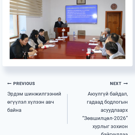
Post
PREVIOUS
NEXT
Эрдэм шинжилгээний
Аюулгүй байдал,
navigation
өгүүлэл хүлээн авч
гадаад бодлогын
байна
асуудлаарх
“Зөвшилцөл-2026”
хурлыг зохион
байгууллаа