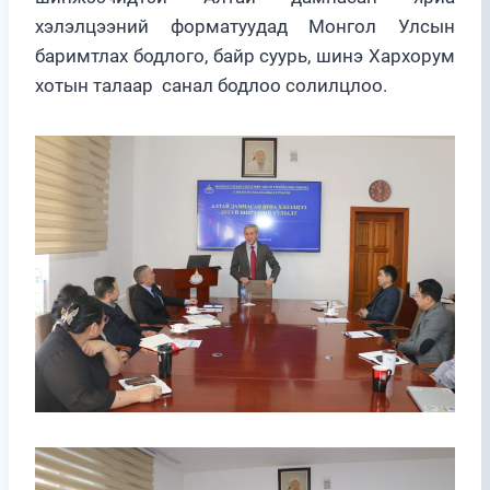
хэлэлцээний форматуудад Монгол Улсын
баримтлах бодлого, байр суурь, шинэ Хархорум
хотын талаар санал бодлоо солилцлоо.