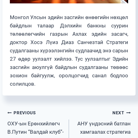
Монгол Улсын эдийн засгийн өнөөгийн нөхцөл
байдлын талаар Дэлхийн банкны суурин
төлөөлөгчийн газрын Ахлах эдийн засагч,
доктор Хосэ Лүиз Диаз Санчезтай Стратеги
судалгааны хүрээлэнгийн судлаачид энэ сарын
27 өдөр уулзалт хийлээ. Тус уулзалтыг Эдийн
засгийн аюулгүй байдлын судалгааны төвөөс
зохион байгуулж, оролцогчид санал бодлоо
солилцов.
Post
PREVIOUS
NEXT
ОХУ-ын Ерөнхийлөгч
АНУ үндэсний батлан
navigation
В.Путин “Валдай клуб”-
хамгаалах стратегиа