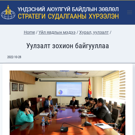
Skip
to
content
Home
/
Үйл явдлын мэдээ
/
Хурал, уулзалт
/
Уулзалт зохион байгууллаа
2022-10-28