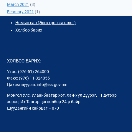
March 2021
(3)
February 2021
(1)
Номын сан (Электрон каталог)
Холбоо барих
ХОЛБОО БАРИХ:
Утас: (976-51) 264000
Факс: (976) 11-324055
Цахим шуудан: info@iss.gov.mn
Монгол Улс, Улаанбаатар хот, Хан-Уул дүүрэг, 11 дүгээр
хороо, Их Тэнгэр цогцолбор 24-р байр
Шуудангийн хайрцаг – 870