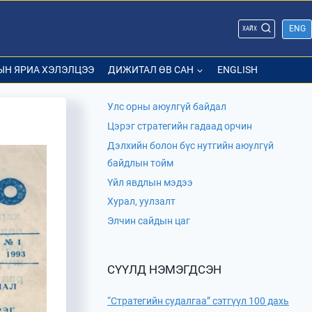
ENG
ХАЙХ
ЫН ЯРИА ХЭЛЭЛЦЭЭ
ДИЖИТАЛ ӨВ САН
ENGLISH
Улс орны аюулгүй байдал
Цэрэг стратегийн гадаад орчин
Дэлхийн болон бүс нутгийн аюулгүй
байдлын тойм
Үйл явдлын мэдээ
Хурал, уулзалт
Элчин сайдын цаг
СҮҮЛД НЭМЭГДСЭН
“Стратегийн судалгаа” сэтгүүл 100 дахь