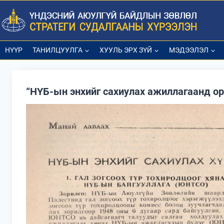
Skip
to
content
НҮҮР
ТАНИЛЦУУЛГА
ХУУЛЬ ЭРХ ЗҮЙ
МЭДЭЭЛЭЛ
“НҮБ-ын энхийг сахиулах ажиллагаанд ор