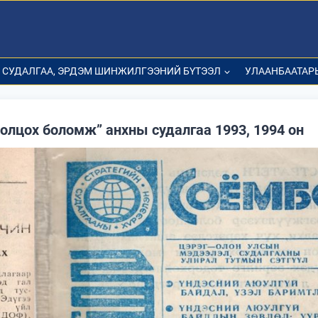
СУДАЛГАА, ЭРДЭМ ШИНЖИЛГЭЭНИЙ БҮТЭЭЛ
УЛААНБААТАР
олцох боломж” анхны судалгаа 1993, 1994 он