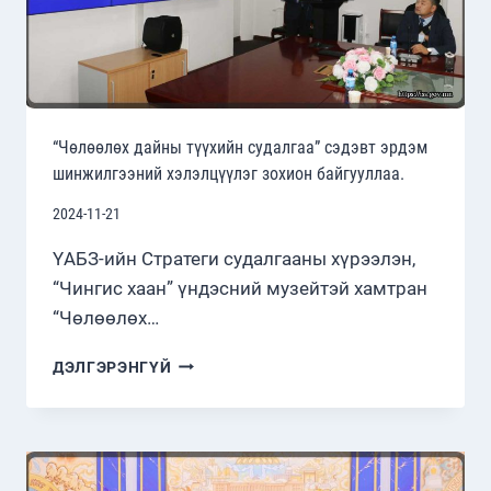
“Чөлөөлөх дайны түүхийн судалгаа” сэдэвт эрдэм
шинжилгээний хэлэлцүүлэг зохион байгууллаа.
2024-11-21
ҮАБЗ-ийн Стратеги судалгааны хүрээлэн,
“Чингис хаан” үндэсний музейтэй хамтран
“Чөлөөлөх…
“ЧӨЛӨӨЛӨХ
ДЭЛГЭРЭНГҮЙ
ДАЙНЫ
ТҮҮХИЙН
СУДАЛГАА”
СЭДЭВТ
ЭРДЭМ