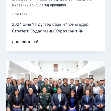
ширээний ярилцлагад оролцлоо.
2024-11-12
2024 оны 11 дүгээр сарын 12-ны өдөр
Стратеги Судалгааны Хүрээлэнгийн…
ХОРВАТЫН
ДЭЛГЭРЭНГҮЙ
БҮГД
НАЙРАМДАХ
УЛСААС
МОНГОЛ
УЛСАД
ХАВСРАН
СУУГАА
ОНЦ
БӨГӨӨД
БҮРЭН
ЭРХТ
ЭЛЧИН
САЙД