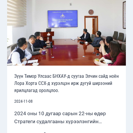
ЭРДЭМ
ШИНЖИЛГЭЭНИЙ
ХУРАЛ
ЗОХИОН
БАЙГУУЛЛАА
Зүүн Тимор Улсаас БНХАУ-д суугаа Элчин сайд ноён
Лора Хорта ССХ-д хүрэлцэн ирж дугуй ширээний
ярилцлагад оролцлоо.
2024-11-08
2024 оны 10 дугаар сарын 22-ны өдөр
Стратеги судалгааны хүрээлэнгийн…