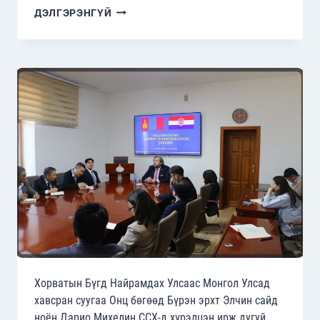
ГАДААД
ДЭЛГЭРЭНГҮЙ
БОДЛОГО,
АЮУЛГҮЙ
БАЙДЛЫН
АСУУДЛААРХ
“ЗӨВШИЛЦӨЛ-2024”
ХУРЛЫГ
ЗОХИОН
БАЙГУУЛАВ.
Хорватын Бүгд Найрамдах Улсаас Монгол Улсад
хавсран суугаа Онц бөгөөд Бүрэн эрхт Элчин сайд
ноён Дарио Михелин ССХ-д хүрэлцэн ирж дугуй