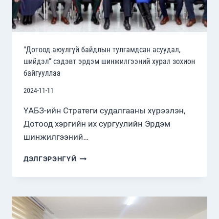
НОЁН
ДАРИО
МИХЕЛИН
ССХ-
Д
“Дотоод аюулгүй байдлын тулгамдсан асуудал,
ХҮРЭЛЦЭН
шийдэл” сэдэвт эрдэм шинжилгээний хурал зохион
ИРЖ
байгууллаа
ДУГУЙ
ШИРЭЭНИЙ
2024-11-11
ЯРИЛЦЛАГАД
ОРОЛЦЛОО.
ҮАБЗ-ийн Стратеги судалгааны хүрээлэн,
Дотоод хэргийн их сургуулийн Эрдэм
шинжилгээний…
“ДОТООД
ДЭЛГЭРЭНГҮЙ
АЮУЛГҮЙ
БАЙДЛЫН
ТУЛГАМДСАН
АСУУДАЛ,
ШИЙДЭЛ”
СЭДЭВТ