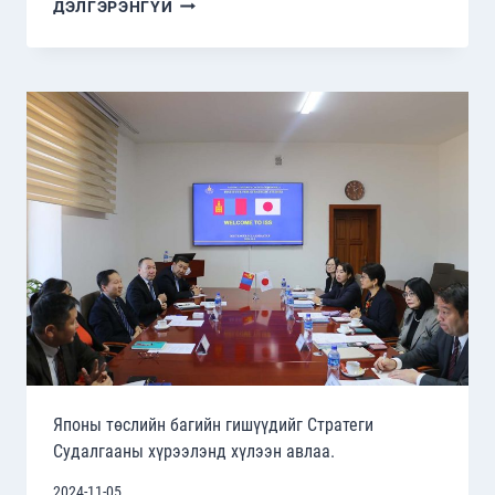
ЗҮҮН
ДЭЛГЭРЭНГҮЙ
ТИМОР
УЛСААС
БНХАУ-
Д
СУУГАА
ЭЛЧИН
САЙД
НОЁН
ЛОРА
ХОРТА
ССХ-
Д
ХҮРЭЛЦЭН
ИРЖ
ДУГУЙ
ШИРЭЭНИЙ
ЯРИЛЦЛАГАД
ОРОЛЦЛОО.
Японы төслийн багийн гишүүдийг Стратеги
Судалгааны хүрээлэнд хүлээн авлаа.
2024-11-05