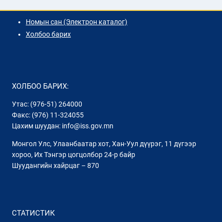
Номын сан (Электрон каталог)
Холбоо барих
ХОЛБОО БАРИХ:
Утас: (976-51) 264000
Факс: (976) 11-324055
Цахим шуудан: info@iss.gov.mn
Монгол Улс, Улаанбаатар хот, Хан-Уул дүүрэг, 11 дүгээр
хороо, Их Тэнгэр цогцолбор 24-р байр
Шуудангийн хайрцаг – 870
СТАТИСТИК