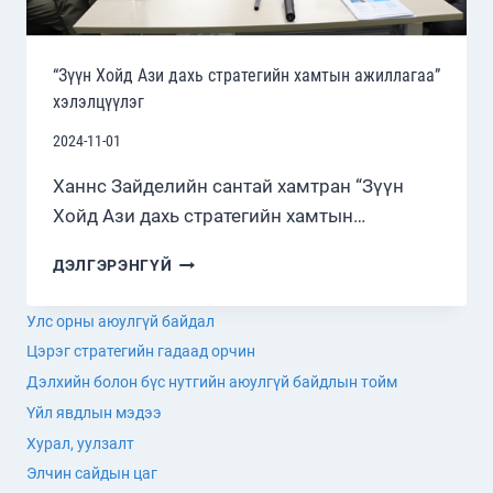
“Зүүн Хойд Ази дахь стратегийн хамтын ажиллагаа”
хэлэлцүүлэг
2024-11-01
Ханнс Зайделийн сантай хамтран “Зүүн
Хойд Ази дахь стратегийн хамтын…
“ЗҮҮН
ДЭЛГЭРЭНГҮЙ
ХОЙД
АЗИ
Улс орны аюулгүй байдал
ДАХЬ
Цэрэг стратегийн гадаад орчин
СТРАТЕГИЙН
ХАМТЫН
Дэлхийн болон бүс нутгийн аюулгүй байдлын тойм
АЖИЛЛАГАА”
Үйл явдлын мэдээ
ХЭЛЭЛЦҮҮЛЭГ
Хурал, уулзалт
Элчин сайдын цаг