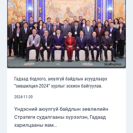
ШИНЖИЛГЭЭНИЙ
ХЭЛЭЛЦҮҮЛЭГ
ЗОХИОН
БАЙГУУЛЛАА.
Гадаад бодлого, аюулгүй байдлын асуудлаарх
“зөвшилцөл-2024” хурлыг зохион байгуулав.
2024-11-20
Үндэсний аюулгүй байдлын зөвлөлийн
Стратеги судалгааны хүрээлэн, Гадаад
харилцааны яам…