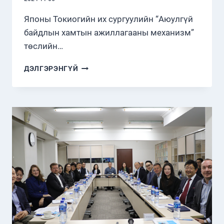
Японы Токиогийн их сургуулийн “Аюулгүй
байдлын хамтын ажиллагааны механизм”
төслийн…
ЯПОНЫ
ДЭЛГЭРЭНГҮЙ
ТӨСЛИЙН
БАГИЙН
ГИШҮҮДИЙГ
СТРАТЕГИ
СУДАЛГААНЫ
ХҮРЭЭЛЭНД
ХҮЛЭЭН
АВЛАА.