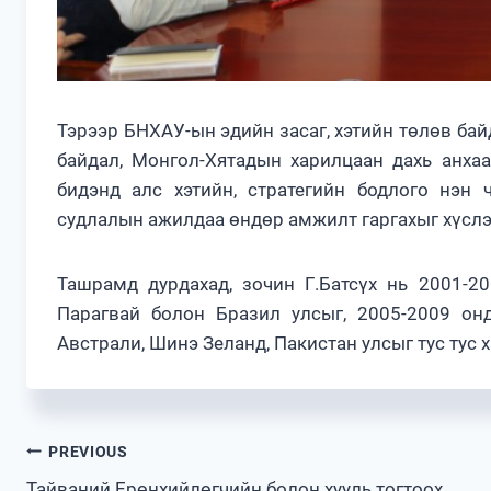
Тэрээр БНХАУ-ын эдийн засаг, хэтийн төлөв ба
байдал, Монгол-Хятадын харилцаан дахь анхаа
бидэнд алс хэтийн, стратегийн бодлого нэн 
судлалын ажилдаа өндөр амжилт гаргахыг хүслэ
Ташрамд дурдахад, зочин Г.Батсүх нь 2001-2
Парагвай болон Бразил улсыг, 2005-2009 он
Австрали, Шинэ Зеланд, Пакистан улсыг тус тус
Post
PREVIOUS
Тайваний Ерөнхийлөгчийн болон хууль тогтоох