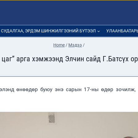
СУДАЛГАА, ЭРДЭМ ШИНЖИЛГЭЭНИЙ БҮТЭЭЛ
УЛААНБААТАР
Home
/
Мэдээ
/
 цаг” арга хэмжээнд Элчин сайд Г.Батсүх о
ээлэнд өнөөдөр буюу энэ сарын 17-ны өдөр зочилж, 