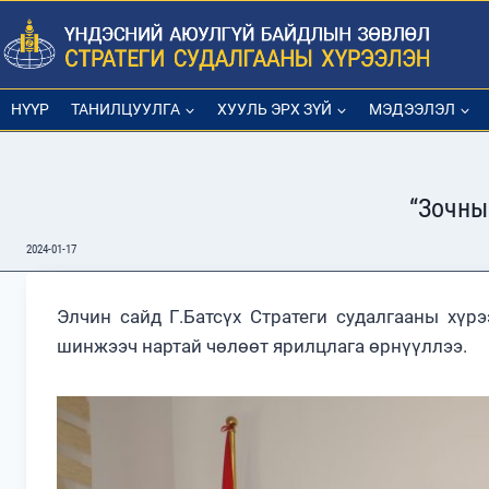
Skip
to
content
НҮҮР
ТАНИЛЦУУЛГА
ХУУЛЬ ЭРХ ЗҮЙ
МЭДЭЭЛЭЛ
“Зочны
2024-01-17
Элчин сайд Г.Батсүх Стратеги судалгааны хүр
шинжээч нартай чөлөөт ярилцлага өрнүүллээ.