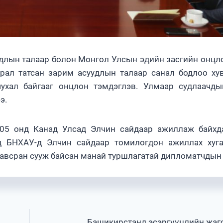
йдлын талаар болон Монгол Улсын эдийн засгийн онцло
рал татсан зарим асуудлын талаар санал бодлоо ху
чухал байгааг онцлон тэмдэглэв. Улмаар судлаачд
э.
005 онд Канад Улсад Элчин сайдаар ажиллаж байхд
д БНХАУ-д Элчин сайдаар томилогдон ажиллах хуга
 хавсран сууж байсан манай туршлагатай дипломатчдын
Башикирстанд эсэргүүцлийн жаг