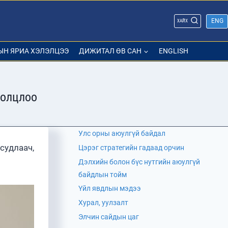
ENG
ХАЙХ
ЫН ЯРИА ХЭЛЭЛЦЭЭ
ДИЖИТАЛ ӨВ САН
ENGLISH
ролцлоо
Улс орны аюулгүй байдал
судлаач,
Цэрэг стратегийн гадаад орчин
Дэлхийн болон бүс нутгийн аюулгүй
байдлын тойм
Үйл явдлын мэдээ
Хурал, уулзалт
Элчин сайдын цаг