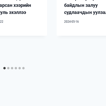
арсан хээрийн
байдлын залуу
ууль эхэллээ
судлаачдын уулза
-22
2024-05-16