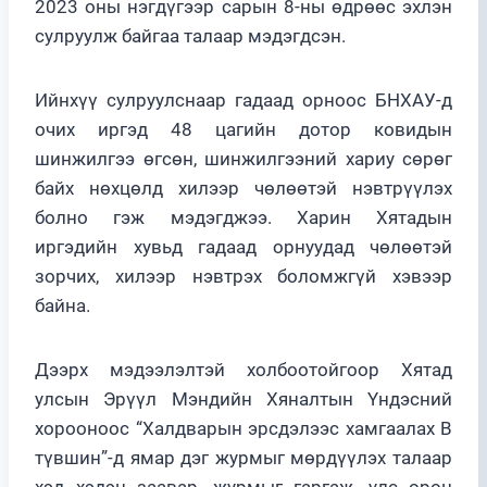
2023 оны нэгдүгээр сарын 8-ны өдрөөс эхлэн
сулруулж байгаа талаар мэдэгдсэн.
Ийнхүү сулруулснаар гадаад орноос БНХАУ-д
очих иргэд 48 цагийн дотор ковидын
шинжилгээ өгсөн, шинжилгээний хариу сөрөг
байх нөхцөлд хилээр чөлөөтэй нэвтрүүлэх
болно гэж мэдэгджээ. Харин Хятадын
иргэдийн хувьд гадаад орнуудад чөлөөтэй
зорчих, хилээр нэвтрэх боломжгүй хэвээр
байна.
Дээрх мэдээлэлтэй холбоотойгоор Хятад
улсын Эрүүл Мэндийн Хяналтын Үндэсний
хорооноос “Халдварын эрсдэлээс хамгаалах В
түвшин”-д ямар дэг журмыг мөрдүүлэх талаар
хэд хэдэн заавар, журмыг гаргаж, улс орон