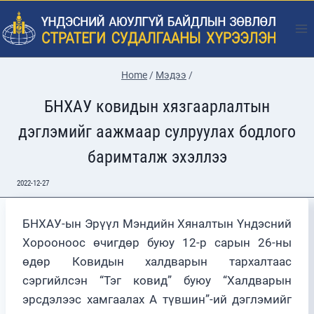
Skip
to
content
Home
/
Мэдээ
/
БНХАУ ковидын хязгаарлалтын
дэглэмийг аажмаар сулруулах бодлого
баримталж эхэллээ
2022-12-27
БНХАУ-ын Эрүүл Мэндийн Хяналтын Үндэсний
Хорооноос өчигдөр буюу 12-р сарын 26-ны
өдөр Ковидын халдварын тархалтаас
сэргийлсэн “Тэг ковид” буюу “Халдварын
эрсдэлээс хамгаалах А түвшин”-ий дэглэмийг