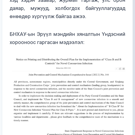
даяар, мужууд, холбогдох байгууллагуудад
өнөөдөр хүргүүлж байгаа ажээ.
БНХАУ-ын Эрүүл мэндийн хяналтын Үндэсний
хорооноос гаргасан мэдээлэл: