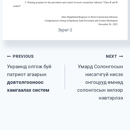
Зураг-2
Post
PREVIOUS
NEXT
Украинд олгож буй
Умард Солонгосын
navigation
патриот агаарын
нисэгчгүй нисэх
довтолгооноос
онгоцууд өмнөд
хамгаалах систем
солонгосын хилээр
нэвтэрлээ