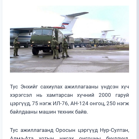
Тус Энхийг сахиулах ажиллагааны үндсэн хүч
хэрэгсэл нь хамтарсан хүчний 2000 гаруй
цэргүүд, 75 нэгж ИЛ-76, АН-124 онгоц, 250 нэгж
байлдааны машин техник байв.
Тус ажиллагаанд Оросын цэргүүд Нур-Султан,
Алма-Ата хотын нисэх онгоцны буудлууд,