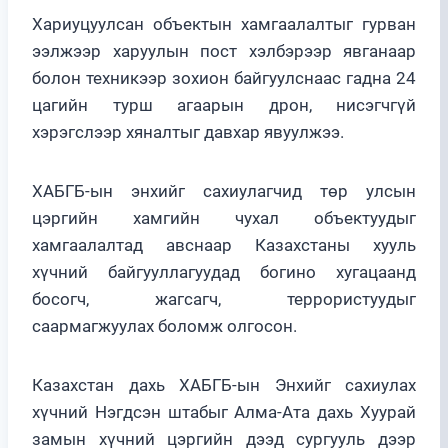
Хариуцуулсан объектын хамгаалалтыг гурван
ээлжээр харуулын пост хэлбэрээр явганаар
болон техникээр зохион байгуулснаас гадна 24
цагийн турш агаарын дрон, нисэгчгүй
хэрэгслээр хяналтыг давхар явуулжээ.
ХАБГБ-ын энхийг сахиулагчид төр улсын
цэргийн хамгийн чухал объектуудыг
хамгаалалтад авснаар Казахстаны хууль
хүчний байгууллагуудад богино хугацаанд
босогч, жагсагч, террористуудыг
саармагжуулах боломж олгосон.
Казахстан дахь ХАБГБ-ын Энхийг сахиулах
хүчний Нэгдсэн штабыг Алма-Ата дахь Хуурай
замын хүчний цэргийн дээд сургууль дээр