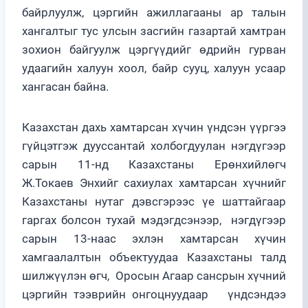
байрлуулж, цэргийн ажиллагааны ар талын
хангалтыг тус улсын засгийн газартай хамтран
зохион байгуулж цэргүүдийг өдрийн гурван
удаагийн халуун хоол, байр сууц, халуун усаар
хангасан байна.
Казахстан дахь хамтарсан хүчин үндсэн үүргээ
гүйцэтгэж дууссантай холбогдуулан нэгдүгээр
сарын 11-нд Казахстаны Ерөнхийлөгч
Ж.Токаев Энхийг сахиулах хамтарсан хүчнийг
Казахстаны нутаг дэвсгэрээс үе шаттайгаар
гаргах болсон тухай мэдэгдсэнээр, нэгдүгээр
сарын 13-наас эхлэн хамтарсан хүчин
хамгаалалтын объектуудаа Казахстаны талд
шилжүүлэн өгч, Оросын Агаар сансрын хүчний
цэргийн тээврийн онгоцнуудаар үндсэндээ