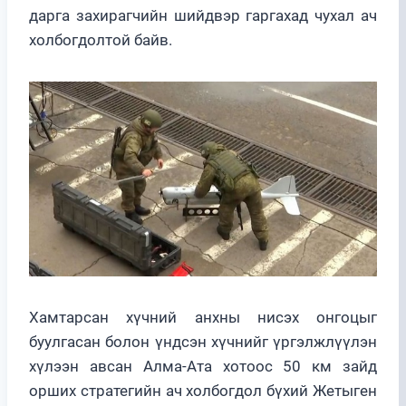
дарга захирагчийн шийдвэр гаргахад чухал ач
холбогдолтой байв.
Хамтарсан хүчний анхны нисэх онгоцыг
буулгасан болон үндсэн хүчнийг үргэлжлүүлэн
хүлээн авсан Алма-Ата хотоос 50 км зайд
орших стратегийн ач холбогдол бүхий Жетыген