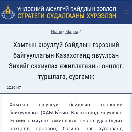
Skip
to
content
Home
/
Мэдээ
/
Хамтын аюулгүй байдлын гэрээний
байгууллагын Казахстанд явуулсан
Энхийг сахиулах ажиллагааны онцлог,
туршлага, сургамж
2022-01-17
Хамтын аюулгүй байдлын гэрээний
байгууллага (ХАБГБ)-ын Казахстанд явуулсан
Энхийг сахиулах ажиллагаа нь анх удаа бодит
нөхцөлд өрнөсөн, богино цаг хугацаанд