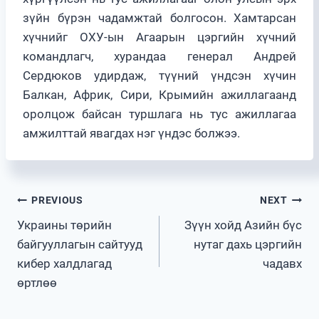
зүйн бүрэн чадамжтай болгосон. Хамтарсан
хүчнийг ОХУ-ын Агаарын цэргийн хүчний
командлагч, хурандаа генерал Андрей
Сердюков удирдаж, түүний үндсэн хүчин
Балкан, Африк, Сири, Крымийн ажиллагаанд
оролцож байсан туршлага нь тус ажиллагаа
амжилттай явагдах нэг үндэс болжээ.
Post
PREVIOUS
NEXT
Украины төрийн
Зүүн хойд Азийн бүс
navigation
байгууллагын сайтууд
нутаг дахь цэргийн
кибер халдлагад
чадавх
өртлөө