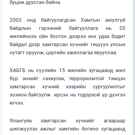
буцаж дууссан байна.
2002 онд байгуулагдсан Хамтын аюулгүй
байдлын гэрээний байгууллага нь 20
жилийнхээ ойн босгон дээрээ анх удаа бодит
байдал дээр хамтарсан хүчнийг гишүүн улсын
нутагт оруулж, цэргийн ажиллагаа явууллаа.
ХАБГБ нь сүүлийн 15 жилийн хугацаанд жил
бүр энхийг сахиулах, терроризмтой тэмцэх
хамтарсан хүчний хээрийн сургуулилтыг
зохион байгуулж ирсэн нь тодорхой үр дүнгээ
өгчээ.
Ялангуяа хамтарсан хүчнийг агаараар
шилжүүлэх ажлыг хамгийн богино хугацаанд