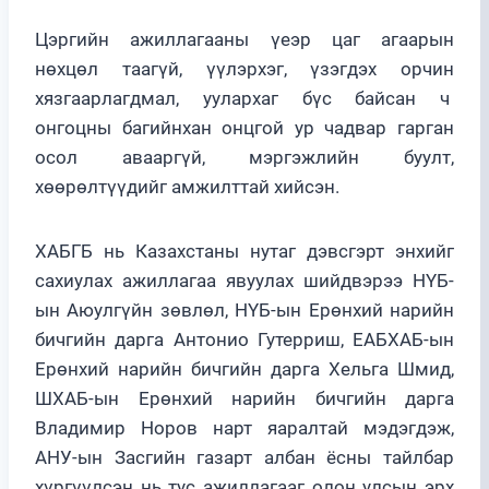
Цэргийн ажиллагааны үеэр цаг агаарын
нөхцөл таагүй, үүлэрхэг, үзэгдэх орчин
хязгаарлагдмал, уулархаг бүс байсан ч
онгоцны багийнхан онцгой ур чадвар гарган
осол авааргүй, мэргэжлийн буулт,
хөөрөлтүүдийг амжилттай хийсэн.
ХАБГБ нь Казахстаны нутаг дэвсгэрт энхийг
сахиулах ажиллагаа явуулах шийдвэрээ НҮБ-
ын Аюулгүйн зөвлөл, НҮБ-ын Ерөнхий нарийн
бичгийн дарга Антонио Гутерриш, ЕАБХАБ-ын
Ерөнхий нарийн бичгийн дарга Хельга Шмид,
ШХАБ-ын Ерөнхий нарийн бичгийн дарга
Владимир Норов нарт яаралтай мэдэгдэж,
АНУ-ын Засгийн газарт албан ёсны тайлбар
хүргүүлсэн нь тус ажиллагааг олон улсын эрх