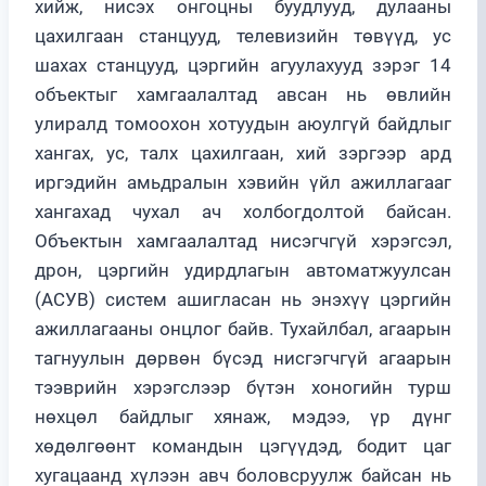
хийж, нисэх онгоцны буудлууд, дулааны
цахилгаан станцууд, телевизийн төвүүд, ус
шахах станцууд, цэргийн агуулахууд зэрэг 14
объектыг хамгаалалтад авсан нь өвлийн
улиралд томоохон хотуудын аюулгүй байдлыг
хангах, ус, талх цахилгаан, хий зэргээр ард
иргэдийн амьдралын хэвийн үйл ажиллагааг
хангахад чухал ач холбогдолтой байсан.
Объектын хамгаалалтад нисэгчгүй хэрэгсэл,
дрон, цэргийн удирдлагын автоматжуулсан
(АСУВ) систем ашигласан нь энэхүү цэргийн
ажиллагааны онцлог байв. Тухайлбал, агаарын
тагнуулын дөрвөн бүсэд нисгэгчгүй агаарын
тээврийн хэрэгслээр бүтэн хоногийн турш
нөхцөл байдлыг хянаж, мэдээ, үр дүнг
хөдөлгөөнт командын цэгүүдэд, бодит цаг
хугацаанд хүлээн авч боловсруулж байсан нь