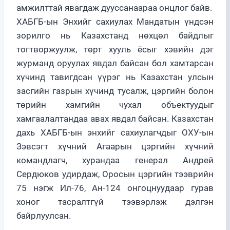
амжилттай явагдаж дууссанаараа онцлог байв.
ХАБГБ-ын Энхийг сахиулах Мандатын үндсэн
зорилго нь Казахстанд нөхцөл байдлыг
тогтворжуулж, төрт хууль ёсыг хэвийн дэг
журманд оруулах явдал байсан бол хамтарсан
хүчинд тавигдсан үүрэг нь Казахстан улсын
засгийн газрын хүчинд тусалж, цэргийн болон
төрийн хамгийн чухал объектуудыг
хамгаалалтандаа авах явдал байсан. Казахстан
дахь ХАБГБ-ын энхийг сахиулагчдыг ОХУ-ын
Зэвсэгт хүчний Агаарын цэргийн хүчний
командлагч, хурандаа генерал Андрей
Сердюков удирдаж, Оросын цэргийн тээврийн
75 нэгж Ил-76, Ан-124 онгоцнуудаар гурав
хоног тасралтгүй тээвэрлэж дэлгэн
байрлуулсан.