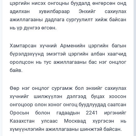
цэргийн нисэх онгоцны буудалд өнгөрсөн онд
адилхан хувилбараар Энхийг сахиулах
ажиллагааны дадлага сургуулилт хийж байсан
нь үр дүнгээ өгсөн.
Хамтарсан хүчний Арменийн цэргийн багын
бүрэлдэхүүнд эмэгтэй цэргийн албан хаагчид
оролцсон нь тус ажиллагааны бас нэг онцлог
байв.
Өөр нэг онцлог сургамж бол энхийг сахиулах
хүчнийг шилжүүлэн дэлгээд буцах хоосон
онгоцоор олон хоног онгоц буудлуудад саатсан
Оросын болон гадаадын 2241 иргэнийг
Казахстан улсаас Москвад хүргэсэн нь
хүмүүнлэгийн ажиллагааны шинжтэй байсан.