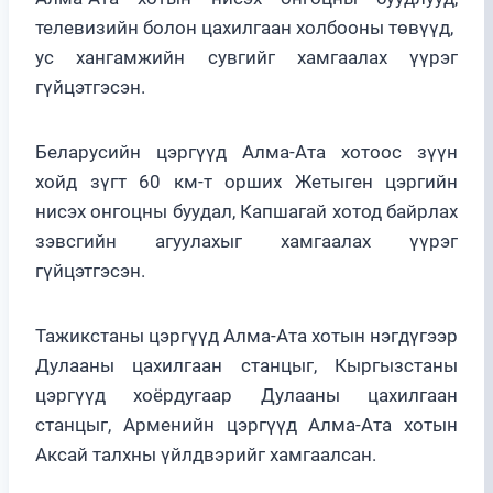
телевизийн болон цахилгаан холбооны төвүүд,
ус хангамжийн сувгийг хамгаалах үүрэг
гүйцэтгэсэн.
Беларусийн цэргүүд Алма-Ата хотоос зүүн
хойд зүгт 60 км-т орших Жетыген цэргийн
нисэх онгоцны буудал, Капшагай хотод байрлах
зэвсгийн агуулахыг хамгаалах үүрэг
гүйцэтгэсэн.
Тажикстаны цэргүүд Алма-Ата хотын нэгдүгээр
Дулааны цахилгаан станцыг, Кыргызстаны
цэргүүд хоёрдугаар Дулааны цахилгаан
станцыг, Арменийн цэргүүд Алма-Ата хотын
Аксай талхны үйлдвэрийг хамгаалсан.