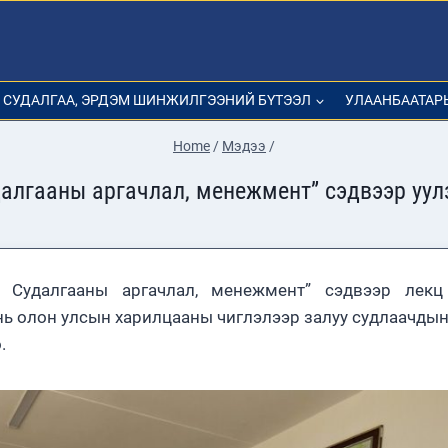
СУДАЛГАА, ЭРДЭМ ШИНЖИЛГЭЭНИЙ БҮТЭЭЛ
УЛААНБААТАР
Home
/
Мэдээ
/
алгааны аргачлал, менежмент” сэдвээр уул
 Судалгааны аргачлал, менежмент” сэдвээр лекц
нь олон улсын харилцааны чиглэлээр залуу судлаачдын
.