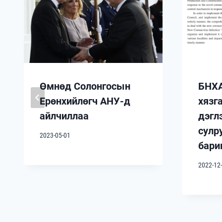
Өмнөд Солонгосын
БНХА
Ерөнхийлөгч АНУ-д
хязг
айлчиллаа
дэгл
сулр
2023-05-01
бари
2022-12