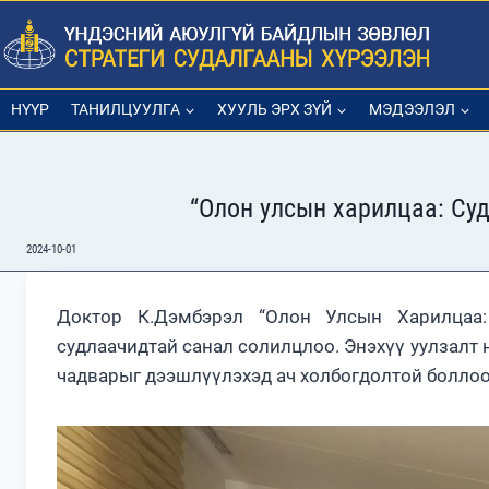
Skip
to
content
НҮҮР
ТАНИЛЦУУЛГА
ХУУЛЬ ЭРХ ЗҮЙ
МЭДЭЭЛЭЛ
“Олон улсын харилцаа: Суд
2024-10-01
Доктор К.Дэмбэрэл “Олон Улсын Харилцаа:
судлаачидтай санал солилцлоо. Энэхүү уулзалт 
чадварыг дээшлүүлэхэд ач холбогдолтой боллоо