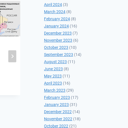
April 2024
(3)
March 2024
(8)
February 2024
(8)
January 2024
(16)
December 2023
(7)
November 2023
(6)
October 2023
(10)
Энэтхэг алсын
September 2023
(14)
тусгалтай баллистик
August 2023
(11)
пуужингийн туршилт
June 2023
(8)
хийхээ мэдэгдэв
May 2023
(11)
April 2023
(16)
2022-12-08
March 2023
(29)
February 2023
(17)
January 2023
(31)
December 2022
(14)
November 2022
(18)
October 2022
(21)