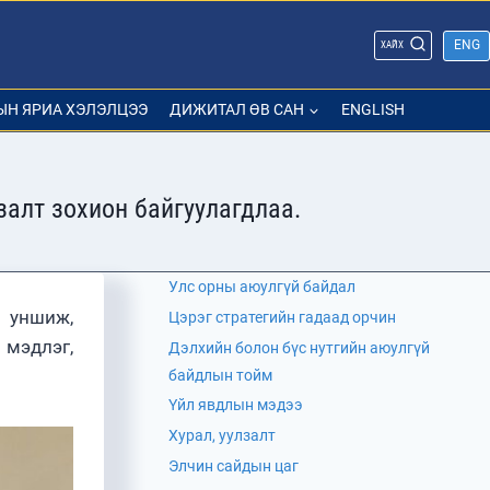
ENG
ХАЙХ
ЫН ЯРИА ХЭЛЭЛЦЭЭ
ДИЖИТАЛ ӨВ САН
ENGLISH
залт зохион байгуулагдлаа.
Улс орны аюулгүй байдал
 уншиж,
Цэрэг стратегийн гадаад орчин
 мэдлэг,
Дэлхийн болон бүс нутгийн аюулгүй
байдлын тойм
Үйл явдлын мэдээ
Хурал, уулзалт
Элчин сайдын цаг