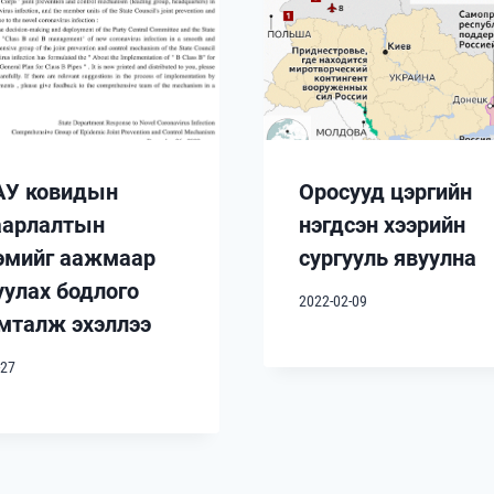
У ковидын
Оросууд цэргийн
аарлалтын
нэгдсэн хээрийн
эмийг аажмаар
сургууль явуулна
уулах бодлого
2022-02-09
мталж эхэллээ
-27