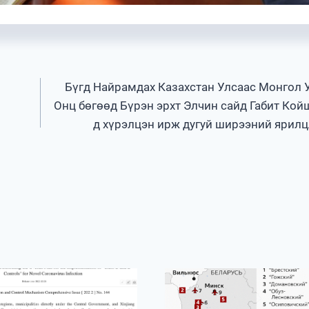
Бүгд Найрамдах Казахстан Улсаас Монгол У
Онц бөгөөд Бүрэн эрхт Элчин сайд Габит Кой
д хүрэлцэн ирж дугуй ширээний ярилц