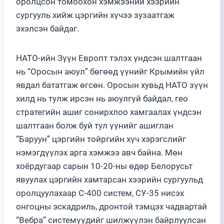
оролцсон томоохон хэмжээний хээрийн
сургууль хийж цэргийн хүчээ зузаатгаж
эхэлсэн байдаг.
НАТО-ийн Зүүн Европт тэлэх үндсэн шалтгаан
нь “Оросын аюул” бөгөөд үүнийг Крымийн үйл
явдал бататгаж өгсөн. Оросын хувьд НАТО зүүн
хилд нь тулж ирсэн нь аюулгүй байдал, гео
стратегийн ашиг сонирхлоо хамгаалах үндсэн
шалтгаан болж буй тул үүнийг ашиглан
“Баруун” цэргийн тойргийн хүч хэрэгслийг
нэмэгдүүлэх арга хэмжээ авч байна. Мөн
хоёрдугаар сарын 10-20-ны өдөр Белорусьт
явуулах цэргийн хамтарсан хээрийн сургуульд
оролцуулахаар С-400 систем, СУ-35 нисэх
онгоцны эскадриль, дронтой тэмцэх чадвартай
“Вебра” системүүдийг шилжүүлэн байрлуулсан