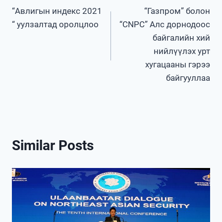
“Авлигын индекс 2021
“Газпром” болон
navigation
“ уулзалтад оролцлоо
“CNPC” Алс дорнодоос
байгалийн хий
нийлүүлэх урт
хугацааны гэрээ
байгууллаа
Similar Posts