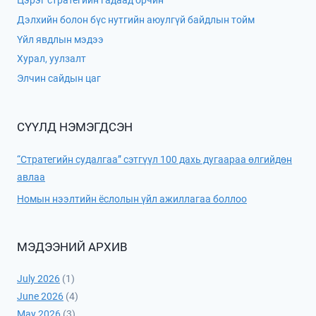
Дэлхийн болон бүс нутгийн аюулгүй байдлын тойм
Үйл явдлын мэдээ
Хурал, уулзалт
Элчин сайдын цаг
СҮҮЛД НЭМЭГДСЭН
“Стратегийн судалгаа” сэтгүүл 100 дахь дугаараа өлгийдөн
авлаа
Номын нээлтийн ёслолын үйл ажиллагаа боллоо
МЭДЭЭНИЙ АРХИВ
July 2026
(1)
June 2026
(4)
May 2026
(3)