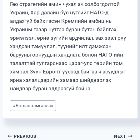
Гео стратегийн амин чухал ач холбогдолтой
Украин, Хар далайн бүс нутгийг НАТО-д
алдахгүй байх гэсэн Кремлийн амбиц нь
Украины газар нутгаа бүрэн бүтэн байлгах
эрмэлзэл, өрнө зүгийн ардчилал, зах зээл рүү
хандсан тэмүүлэл, түүнийг илт дэмжсэн
барууны орнуудын хандлага болон НАТО-ийн
тэлэлттэй тулгарснаас цэрэг-улс төрийн том
хямрал Зүүн Европт үүсээд байгаа ч асуудлыг
яриа хэлэлцээрийн замаар шийдвэрлэх
найдвар бүрэн алдраагүй байна.
Post
#
Батлан хамгаалах
Tags:
Post
PREVIOUS
NEXT