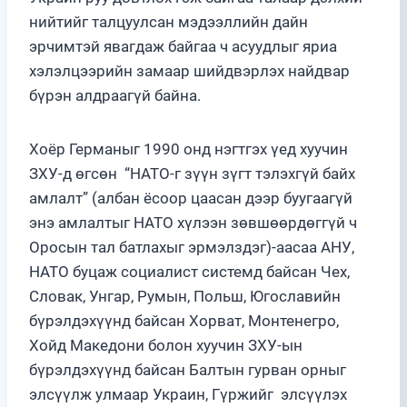
нийтийг талцуулсан мэдээллийн дайн
эрчимтэй явагдаж байгаа ч асуудлыг яриа
хэлэлцээрийн замаар шийдвэрлэх найдвар
бүрэн алдраагүй байна.
Хоёр Германыг 1990 онд нэгтгэх үед хуучин
ЗХУ-д өгсөн “НАТО-г зүүн зүгт тэлэхгүй байх
амлалт” (албан ёсоор цаасан дээр буугаагүй
энэ амлалтыг НАТО хүлээн зөвшөөрдөггүй ч
Оросын тал батлахыг эрмэлздэг)-аасаа АНУ,
НАТО буцаж социалист системд байсан Чех,
Словак, Унгар, Румын, Польш, Югославийн
бүрэлдэхүүнд байсан Хорват, Монтенегро,
Хойд Македони болон хуучин ЗХУ-ын
бүрэлдэхүүнд байсан Балтын гурван орныг
элсүүлж улмаар Украин, Гүржийг элсүүлэх