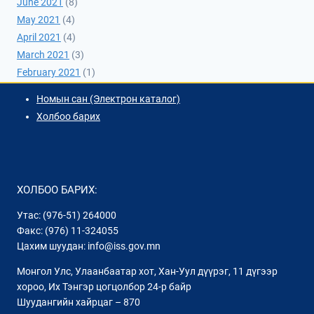
June 2021
(8)
May 2021
(4)
April 2021
(4)
March 2021
(3)
February 2021
(1)
Номын сан (Электрон каталог)
Холбоо барих
ХОЛБОО БАРИХ:
Утас: (976-51) 264000
Факс: (976) 11-324055
Цахим шуудан: info@iss.gov.mn
Монгол Улс, Улаанбаатар хот, Хан-Уул дүүрэг, 11 дүгээр
хороо, Их Тэнгэр цогцолбор 24-р байр
Шуудангийн хайрцаг – 870