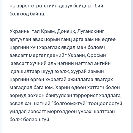
нь цэрэг-стратегийн давуу байдлыг бий
болгоод байна.
Украины тал Крым, Донецк, Луганскийг
эргүүлэн авах цорын ганц арга зам нь өдгөө
цэргийн хүч хэрэглэх явдал мөн боловч
зэвсэгт мөргөлдөөнийг Украин, Оросын
зэвсэгт хүчний аль нэгний нэгтгэл ангийн
давшилтаар шууд эхэлж, хуурай замын
цэргийн өргөн хүрээтэй ажиллагаа явагдах
магадлал бага юм. Харин өдөөн хатгагч болон
зориуд зохион байгуулсан террорист халдлага,
эсвэл хэн нэгний “болгоомжгүй” тооцоолоогүй
үйлдэл зэвсэгт мөргөлдөөн үүсэх шалтгаан
болж болзошгүй.