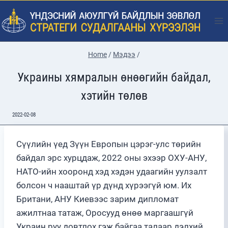
Skip
to
content
Home
/
Мэдээ
/
Украины хямралын өнөөгийн байдал,
хэтийн төлөв
2022-02-08
Сүүлийн үед Зүүн Европын цэрэг-улс төрийн
байдал эрс хурцдаж, 2022 оны эхээр ОХУ-АНУ,
НАТО-ийн хооронд хэд хэдэн удаагийн уулзалт
болсон ч нааштай үр дүнд хүрээгүй юм. Их
Британи, АНУ Киевээс зарим дипломат
ажилтнаа татаж, Оросууд өнөө маргаашгүй
Украин руу довтлох гэж байгаа талаар дэлхий