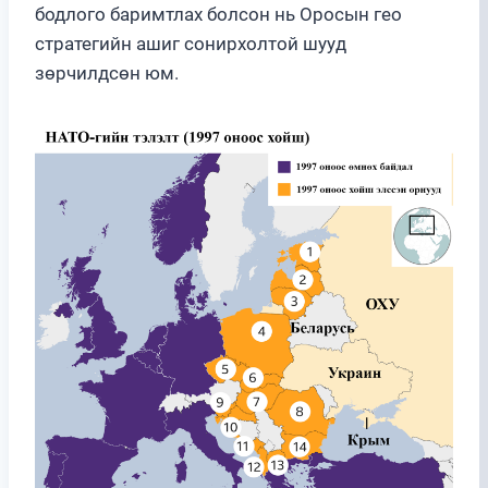
бодлого баримтлах болсон нь Оросын гео
стратегийн ашиг сонирхолтой шууд
зөрчилдсөн юм.