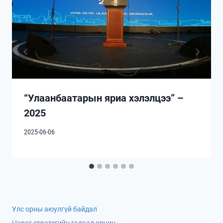
“Улаанбаатарын яриа хэлэлцээ” –
2025
2025-06-06
Улс орны аюулгүй байдал
Цэрэг стратегийн гадаад орчин