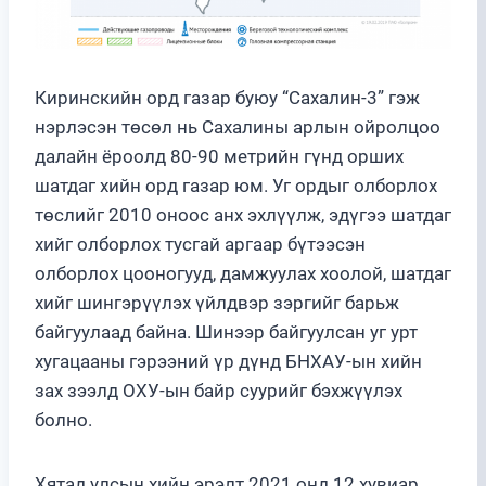
Киринскийн орд газар буюу “Сахалин-3” гэж
нэрлэсэн төсөл нь Сахалины арлын ойролцоо
далайн ёроолд 80-90 метрийн гүнд орших
шатдаг хийн орд газар юм. Уг ордыг олборлох
төслийг 2010 оноос анх эхлүүлж, эдүгээ шатдаг
хийг олборлох тусгай аргаар бүтээсэн
олборлох цооногууд, дамжуулах хоолой, шатдаг
хийг шингэрүүлэх үйлдвэр зэргийг барьж
байгуулаад байна. Шинээр байгуулсан уг урт
хугацааны гэрээний үр дүнд БНХАУ-ын хийн
зах зээлд ОХУ-ын байр суурийг бэхжүүлэх
болно.
Хятад улсын хийн эрэлт 2021 онд 12 хувиар