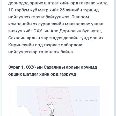
дорнодод орших шатдаг хийн орд газраас жилд
10 тэрбум куб метр хийг 25 жилийн туршид
нийлүүлэх гэрээг байгуулжээ. Газпром
компанийн эх сурвалжийн мэдээллээс үзвэл
энэхүү хийг ОХУ-ын Алс Дорнодын бүс нутаг,
Сахалин арлын зэргэлдээ далайн гүнд орших
Киринскийн орд газраас олборлож
нийлүүлэхээр төлөвлөж байна.
Зураг 1. ОХУ-ын Сахалины арлын орчимд
орших шатдаг хийн орд газрууд