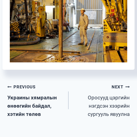
Post
PREVIOUS
NEXT
Украины хямралын
Оросууд цэргийн
navigation
өнөөгийн байдал,
нэгдсэн хээрийн
хэтийн төлөв
сургууль явуулна