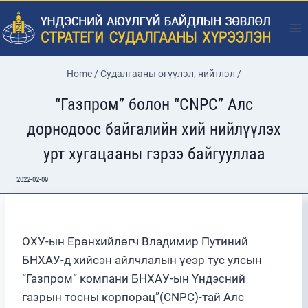
Skip
to
content
Home
/
Судалгааны өгүүлэл, нийтлэл
/
“Газпром” болон “CNPC” Алс
дорнодоос байгалийн хий нийлүүлэх
урт хугацааны гэрээ байгууллаа
2022-02-09
ОХУ-ын Ерөнхийлөгч Владимир Путиний
БНХАУ-д хийсэн айлчлалын үеэр тус улсын
“Газпром” компани БНХАУ-ын Үндэсний
газрын тосны корпорац”(CNPC)-тай Алс