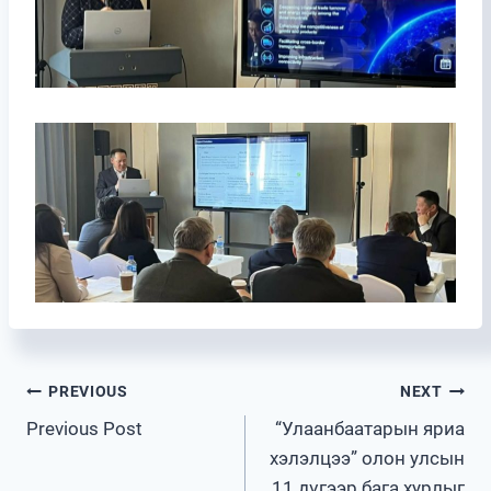
Post
PREVIOUS
NEXT
Previous Post
“Улаанбаатарын яриа
navigation
хэлэлцээ” олон улсын
11 дүгээр бага хурлыг