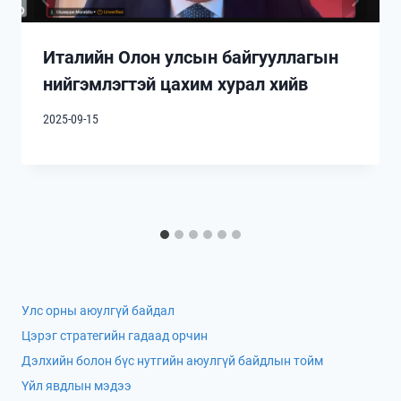
Италийн Олон улсын байгууллагын
нийгэмлэгтэй цахим хурал хийв
2025-09-15
Улс орны аюулгүй байдал
Цэрэг стратегийн гадаад орчин
Дэлхийн болон бүс нутгийн аюулгүй байдлын тойм
Үйл явдлын мэдээ