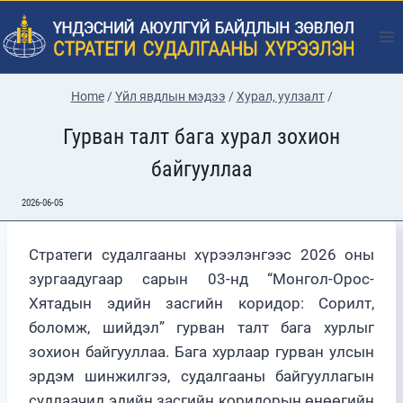
Skip
to
content
Home
/
Үйл явдлын мэдээ
/
Хурал, уулзалт
/
Гурван талт бага хурал зохион
байгууллаа
2026-06-05
Стратеги судалгааны хүрээлэнгээс 2026 оны
зургаадугаар сарын 03-нд “Монгол-Орос-
Хятадын эдийн засгийн коридор: Сорилт,
боломж, шийдэл” гурван талт бага хурлыг
зохион байгууллаа. Бага хурлаар гурван улсын
эрдэм шинжилгээ, судалгааны байгууллагын
судлаачид эдийн засгийн коридорын өнөөгийн