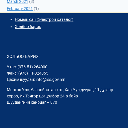
March 2021
(3)
February 2021
(1)
Номын сан (Электрон каталог)
Холбоо барих
ХОЛБОО БАРИХ:
Утас: (976-51) 264000
Факс: (976) 11-324055
Цахим шуудан: info@iss.gov.mn
Монгол Улс, Улаанбаатар хот, Хан-Уул дүүрэг, 11 дүгээр
хороо, Их Тэнгэр цогцолбор 24-р байр
Шуудангийн хайрцаг – 870