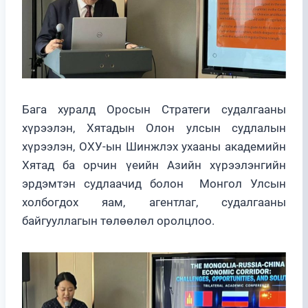
Бага хуралд Оросын Стратеги судалгааны
хүрээлэн, Хятадын Олон улсын судлалын
хүрээлэн, ОХУ-ын Шинжлэх ухааны академийн
Хятад ба орчин үеийн Азийн хүрээлэнгийн
эрдэмтэн судлаачид болон Монгол Улсын
холбогдох яам, агентлаг, судалгааны
байгууллагын төлөөлөл оролцлоо.