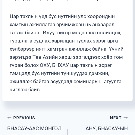
Цар тахлын үед бүс нутгийн улс хоорондын
хамтын ажиллагаа эрчимжсэн нь анхаарал
татаж байна. Илүүтэйгэр мэдээлэл солилцох,
туршлага судлах, харилцан туслах зэрэг арга
хэлбэрээр нягт хамтран ажиллаж байна. Үүний
зэрэгцээ Төв Азийн хөрш зэргэлдээх хоёр том
гүрэн болох ОХУ, БНХАУ цар тахлын эсрэг
тэмцэлд бүс нутгийн түншүүдээ дэмжин,
ажиллаж байгаа асуудалд семинарын агуулга
чиглэж байв.
Post
PREVIOUS
NEXT
БНАСАУ-ААС МОНГОЛ
АНУ, БНАСАУ-ЫН
navigation