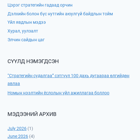
Цэрэг стратегийн гадаад орчин
Дэлхийн болон бүс нутгийн аюулгүй байдлын тойм
Үйл явдлын мэдээ
Хурал, уулзалт
Элчин сайдын цаг
СҮҮЛД НЭМЭГДСЭН
“Стратегийн судалгаа” сэтгүүл 100 дахь дугаараа өлгийдөн
авлаа
Номын нээлтийн ёслолын үйл ажиллагаа боллоо
МЭДЭЭНИЙ АРХИВ
July 2026
(1)
June 2026
(4)