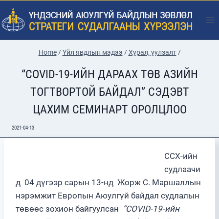
Skip
to
content
Home
/
Үйл явдлын мэдээ
/
Хурал, уулзалт
/
“COVID-19-ИЙН ДАРААХ ТӨВ АЗИЙН
ТОГТВОРТОЙ БАЙДАЛ” СЭДЭВТ
ЦАХИМ СЕМИНАРТ ОРОЛЦЛОО
2021-04-13
ССХ-ийн
судлаачи
д 04 дүгээр сарын 13-нд Жорж С. Маршаллын
нэрэмжит Европын Аюулгүй байдал судлалын
төвөөс зохион байгуулсан
“COVID-19-ийн