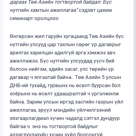
дараах Төв Азийн тогтвортой байдал: Бүс
нутгийн хамтын ажиллагаа”
сэдэвт цахим
семинарт оролцлоо
Өнгөрсөн жил гаруйн хугацаанд Төв Азийн бүс
нутгийн улсууд цар тахлын сөрөг үр дагаврыг
арилгах харилцан адилгүй арга хэмжээ авч
ажиллажээ. Бүс нутгийн улсуудад үүсч бий
болсон нийгэм, эдийн засаг, улс төрийн үр
дагавар ч ялгаатай байна. Төв Азийн 5 улсын
ДНБ-ий тухайд, гурвынх нь өсөлт буурсан бол
хоёрынх нь өсөлт удаашралтай ч үргэлжилж
байна. Зарим улсын иргэд засгийн газрын үйл
ажиллагаа, эрүүл мэндийн үйлчилгээний
хязгаарлагдмал хүчин чадалд сэтгэл дундуур
байгаа ч энэ нь тогтвортой байдлыг
алдагдуулахуйц хүчин зүйл болсонгүй.