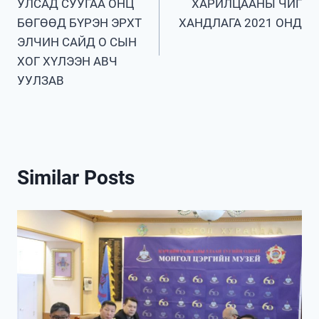
УЛСАД СУУГАА ОНЦ
ХАРИЛЦААНЫ ЧИГ
БӨГӨӨД БҮРЭН ЭРХТ
ХАНДЛАГА 2021 ОНД
ЭЛЧИН САЙД О СЫН
ХОГ ХҮЛЭЭН АВЧ
УУЛЗАВ
Similar Posts