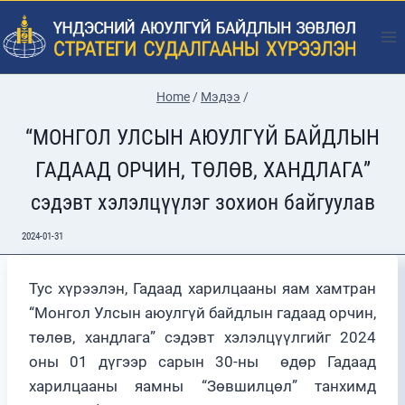
Skip
to
content
Home
/
Мэдээ
/
“МОНГОЛ УЛСЫН АЮУЛГҮЙ БАЙДЛЫН
ГАДААД ОРЧИН, ТӨЛӨВ, ХАНДЛАГА”
сэдэвт хэлэлцүүлэг зохион байгуулав
2024-01-31
Тус хүрээлэн, Гадаад харилцааны яам хамтран
“Монгол Улсын аюулгүй байдлын гадаад орчин,
төлөв, хандлага” сэдэвт хэлэлцүүлгийг 2024
оны 01 дүгээр сарын 30-ны өдөр Гадаад
харилцааны яамны “Зөвшилцөл” танхимд