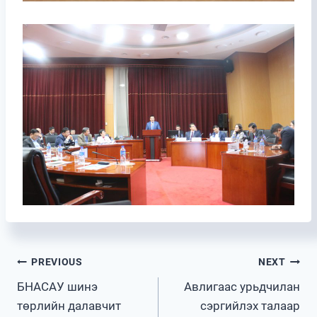
Post
PREVIOUS
NEXT
БНАСАУ шинэ
Авлигаас урьдчилан
navigation
төрлийн далавчит
сэргийлэх талаар