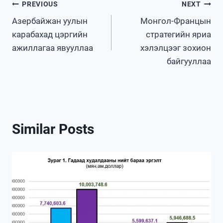
Post
PREVIOUS
NEXT
Азербайжан уулын
Монгол-Францын
navigation
карабахад цэргийн
стратегийн яриа
ажиллагаа явууллаа
хэлэлцээг зохион
байгууллаа
Similar Posts