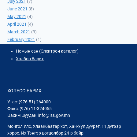
July 2021
(7)
June 2021
(8)
May 2021
(4)
April 2021
(4)
March 2021
(3)
February 2021
(1)
Номын сан (Электрон каталог)
Холбоо барих
ХОЛБОО БАРИХ:
Утас: (976-51) 264000
Факс: (976) 11-324055
Цахим шуудан: info@iss.gov.mn
Монгол Улс, Улаанбаатар хот, Хан-Уул дүүрэг, 11 дүгээр
хороо, Их Тэнгэр цогцолбор 24-р байр