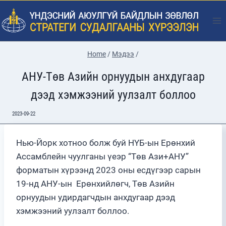
Skip
to
content
Home
/
Мэдээ
/
АНУ-Төв Азийн орнуудын анхдугаар
дээд хэмжээний уулзалт боллоо
2023-09-22
Нью-Йорк хотноо болж буй НҮБ-ын Ерөнхий
Ассамблейн чуулганы үеэр “Төв Ази+АНУ”
форматын хүрээнд 2023 оны есдүгээр сарын
19-нд АНУ-ын Ерөнхийлөгч, Төв Азийн
орнуудын удирдагчдын анхдугаар дээд
хэмжээний уулзалт боллоо.