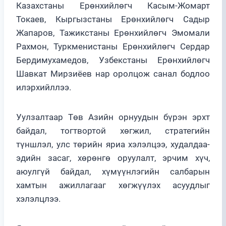
Казахстаны Ерөнхийлөгч Касым-Жомарт
Токаев, Кыргызстаны Ерөнхийлөгч Садыр
Жапаров, Тажикстаны Ерөнхийлөгч Эмомали
Рахмон, Туркменистаны Ерөнхийлөгч Сердар
Бердимухамедов, Узбекстаны Ерөнхийлөгч
Шавкат Мирзиёев нар оролцож санал бодлоо
илэрхийллээ.
Уулзалтаар Төв Азийн орнуудын бүрэн эрхт
байдал, тогтвортой хөгжил, стратегийн
түншлэл, улс төрийн яриа хэлэлцээ, худалдаа-
эдийн засаг, хөрөнгө оруулалт, эрчим хүч,
аюулгүй байдал, хүмүүнлэгийн салбарын
хамтын ажиллагааг хөгжүүлэх асуудлыг
хэлэлцлээ.