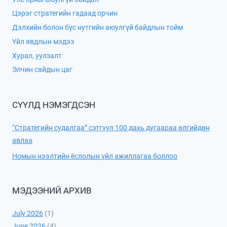
Цэрэг стратегийн гадаад орчин
Дэлхийн болон бүс нутгийн аюулгүй байдлын тойм
Үйл явдлын мэдээ
Хурал, уулзалт
Элчин сайдын цаг
СҮҮЛД НЭМЭГДСЭН
“Стратегийн судалгаа” сэтгүүл 100 дахь дугаараа өлгийдөн
авлаа
Номын нээлтийн ёслолын үйл ажиллагаа боллоо
МЭДЭЭНИЙ АРХИВ
July 2026
(1)
June 2026
(4)