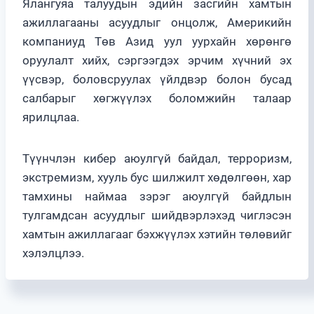
Ялангуяа талуудын эдийн засгийн хамтын
ажиллагааны асуудлыг онцолж, Америкийн
компаниуд Төв Азид уул уурхайн хөрөнгө
оруулалт хийх, сэргээгдэх эрчим хүчний эх
үүсвэр, боловсруулах үйлдвэр болон бусад
салбарыг хөгжүүлэх боломжийн талаар
ярилцлаа.
Түүнчлэн кибер аюулгүй байдал, терроризм,
экстремизм, хууль бус шилжилт хөдөлгөөн, хар
тамхины наймаа зэрэг аюулгүй байдлын
тулгамдсан асуудлыг шийдвэрлэхэд чиглэсэн
хамтын ажиллагааг бэхжүүлэх хэтийн төлөвийг
хэлэлцлээ.