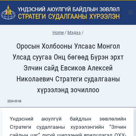
Skip
to
content
Home
/
Мэдээ
/
Оросын Холбооны Улсаас Монгол
Улсад суугаа Онц бөгөөд Бүрэн эрхт
Элчин сайд Евсиков Алексей
Николаевич Стратеги судалгааны
хүрээлэнд зочиллоо
2024-03-06
Үндэсний аюулгүй байдлын зөвлөлийн
Стратеги судалгааны хүрээлэнгийн “Элчин
сайдын цаг” дугуй ширээний ярилцлагад ОХУ-