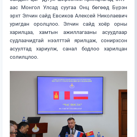
аас Монгол Улсад суугаа Онц бөгөөд Бүрэн
эрхт Элчин сайд Евсиков Алексей Николаевич
уригдан оролцлоо. Элчин сайд хоёр орны
харилцаа, хамтын ажиллагааны асуудлаар
судлаачидтай нээлттэй ярилцаж, сонирхсон
асуултад хариулж, санал бодлоо харилцан
солилцлоо.