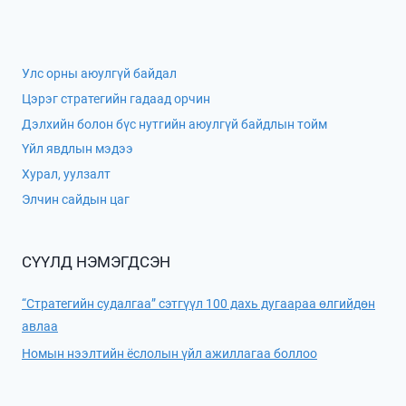
Улс орны аюулгүй байдал
Цэрэг стратегийн гадаад орчин
Дэлхийн болон бүс нутгийн аюулгүй байдлын тойм
Үйл явдлын мэдээ
Хурал, уулзалт
Элчин сайдын цаг
СҮҮЛД НЭМЭГДСЭН
“Стратегийн судалгаа” сэтгүүл 100 дахь дугаараа өлгийдөн
авлаа
Номын нээлтийн ёслолын үйл ажиллагаа боллоо