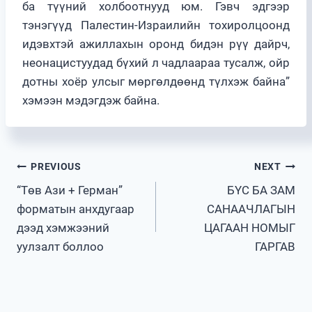
ба түүний холбоотнууд юм. Гэвч эдгээр
тэнэгүүд Палестин-Израилийн тохиролцоонд
идэвхтэй ажиллахын оронд бидэн рүү дайрч,
неонацистуудад бүхий л чадлаараа тусалж, ойр
дотны хоёр улсыг мөргөлдөөнд түлхэж байна”
хэмээн мэдэгдэж байна.
Post
PREVIOUS
NEXT
“Төв Ази + Герман”
БҮС БА ЗАМ
navigation
форматын анхдугаар
САНААЧЛАГЫН
дээд хэмжээний
ЦАГААН НОМЫГ
уулзалт боллоо
ГАРГАВ