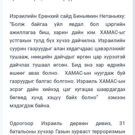
Израилийн Ерөнхий сайд Биньямин Нетаньяху:
“Болж байгаа үйл явдал бол цэргийн
ажиллагаа биш, харин дайн юм. ХАМАС-ыг
устгахын тулд бүх хүчээ дайчилна. Израилийн
суурин газруудыг алан хядагчдаас цэвэрлэхийг
тушааж, нөөцийн дайчдыг өргөн цар хүрээтэй
дайчлах тушаал өгсөн. Бид энэ хар өдрийн
өшөөг авах болно. ХАМАС-ын нуугдаж буй
газруудыг балгас болгоно. Израиль ХАМАС-ын
эсрэг дайн хийхэд цаг хугацаа шаардагдах
бөгөөд хүнд хэцүү байх болно” хэмээн
мэдэгдэж байна.
Одоогоор Израиль дөрвөн дивиз, 31
батальоны хүчээр Газын зурваст терроризмын