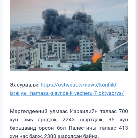
Эх сурвалж:
https://ostwest.tv/news/konflikt-
izrailya-i-hamasa-glavnoe-k-vecheru-7-oktyabrya/
Мөргөлдөөний улмаас Израилийн талаас 700
хүн амь эрсдэж, 2243 шархдаж, 35 хүн
барьцаанд орсон бол Палестины талаас 413
хүн нас барж, 2300 шархдсан байна.