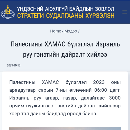
Skip
to
content
Home
/
Мэдээ
/
Палестины ХАМАС бүлэглэл Израиль
руу гэнэтийн дайралт хийлээ
2023-10-10
Палестины ХАМАС бүлэглэл 2023 оны
аравдугаар сарын 7-ны өглөөний 06:00 цагт
Израиль руу агаар, газар, далайгаас 3000
орчим пуужингаар гэнэтийн дайралт хийснээр
хоёр тал дайны байдалд ороод байна.