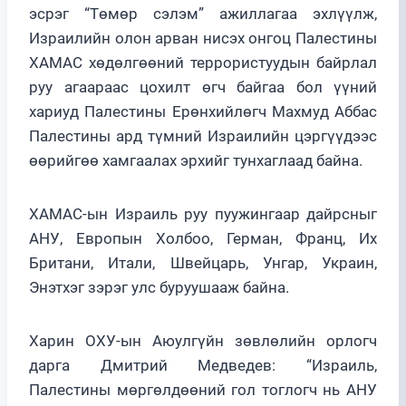
эсрэг “Төмөр сэлэм” ажиллагаа эхлүүлж,
Израилийн олон арван нисэх онгоц Палестины
ХАМАС хөдөлгөөний террористуудын байрлал
руу агаараас цохилт өгч байгаа бол үүний
хариуд Палестины Ерөнхийлөгч Махмуд Аббас
Палестины ард түмний Израилийн цэргүүдээс
өөрийгөө хамгаалах эрхийг тунхаглаад байна.
ХАМАС-ын Израиль руу пуужингаар дайрсныг
АНУ, Европын Холбоо, Герман, Франц, Их
Британи, Итали, Швейцарь, Унгар, Украин,
Энэтхэг зэрэг улс буруушааж байна.
Харин ОХУ-ын Аюулгүйн зөвлөлийн орлогч
дарга Дмитрий Медведев: “Израиль,
Палестины мөргөлдөөний гол тоглогч нь АНУ