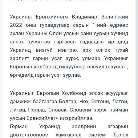
Украины Ерөнхийлөгч Владимир Зелинский
2022 оны гуравдугаар сарын 1-ний өдрөөс
эхлэн Украины Олон улсын сайн дурын хүчинд
элсэх хүсэлтээ гаргасан гадаадын иргэдэд
Украинд визгүй нэвтрэх эрх олгох тухай
зарлигт гарын үсэг зурж, улмаар Украиныг
Европын холбоонд гишүүнээр элсүүлэх хүсэлт,
өргөдөлд гарын үсэг зурлаа.
Украиныг Европын Холбоонд элсэх асуудлыг
дэмжиж байгаагаа Болгар, Чех, Эстони, Латви,
Литва, Польш, Словак, Словени зэрэг найман
улсын Ерөнхийлөгч илэрхийллээ.
Герман Украинд зөөврийн агаарын
довтолгооноос хамгаалах систем болох