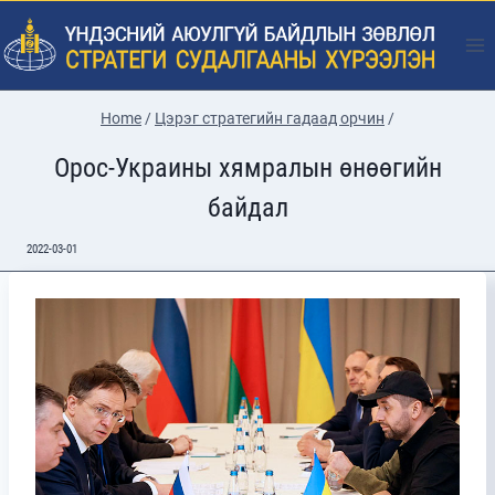
Skip
to
content
Home
/
Цэрэг стратегийн гадаад орчин
/
Орос-Украины хямралын өнөөгийн
байдал
2022-03-01