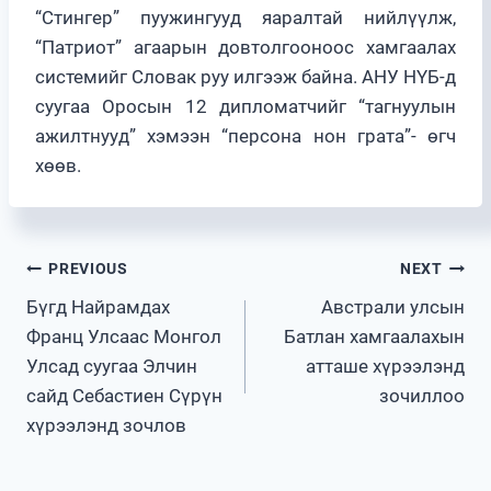
“Стингер” пуужингууд яаралтай нийлүүлж,
“Патриот” агаарын довтолгооноос хамгаалах
системийг Словак руу илгээж байна. АНУ НҮБ-д
суугаа Оросын 12 дипломатчийг “тагнуулын
ажилтнууд” хэмээн “персона нон грата”- өгч
хөөв.
Post
PREVIOUS
NEXT
Бүгд Найрамдах
Австрали улсын
navigation
Франц Улсаас Монгол
Батлан хамгаалахын
Улсад суугаа Элчин
атташе хүрээлэнд
сайд Себастиен Сүрүн
зочиллоо
хүрээлэнд зочлов