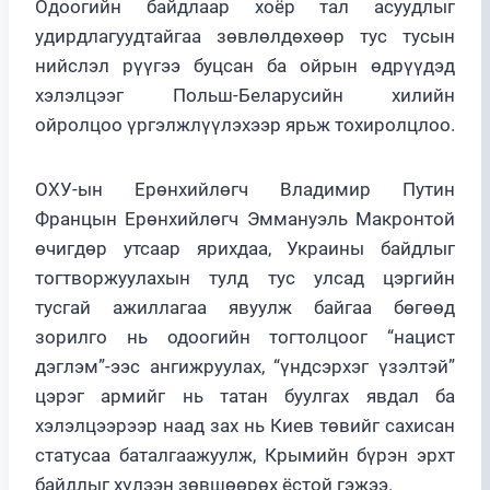
Одоогийн байдлаар хоёр тал асуудлыг
удирдлагуудтайгаа зөвлөлдөхөөр тус тусын
нийслэл рүүгээ буцсан ба ойрын өдрүүдэд
хэлэлцээг Польш-Беларусийн хилийн
ойролцоо үргэлжлүүлэхээр ярьж тохиролцлоо.
ОХУ-ын Ерөнхийлөгч Владимир Путин
Францын Ерөнхийлөгч Эммануэль Макронтой
өчигдөр утсаар ярихдаа, Украины байдлыг
тогтворжуулахын тулд тус улсад цэргийн
тусгай ажиллагаа явуулж байгаа бөгөөд
зорилго нь одоогийн тогтолцоог “нацист
дэглэм”-ээс ангижруулах, “үндсэрхэг үзэлтэй”
цэрэг армийг нь татан буулгах явдал ба
хэлэлцээрээр наад зах нь Киев төвийг сахисан
статусаа баталгаажуулж, Крымийн бүрэн эрхт
байдлыг хүлээн зөвшөөрөх ёстой гэжээ.