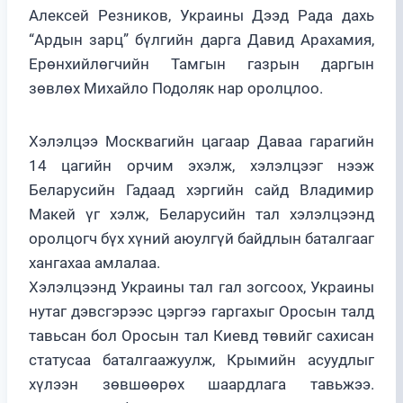
Алексей Резников, Украины Дээд Рада дахь
“Ардын зарц” бүлгийн дарга Давид Арахамия,
Ерөнхийлөгчийн Тамгын газрын даргын
зөвлөх Михайло Подоляк нар оролцлоо.
Хэлэлцээ Москвагийн цагаар Даваа гарагийн
14 цагийн орчим эхэлж, хэлэлцээг нээж
Беларусийн Гадаад хэргийн сайд Владимир
Макей үг хэлж, Беларусийн тал хэлэлцээнд
оролцогч бүх хүний аюулгүй байдлын баталгааг
хангахаа амлалаа.
Хэлэлцээнд Украины тал гал зогсоох, Украины
нутаг дэвсгэрээс цэргээ гаргахыг Оросын талд
тавьсан бол Оросын тал Киевд төвийг сахисан
статусаа баталгаажуулж, Крымийн асуудлыг
хүлээн зөвшөөрөх шаардлага тавьжээ.