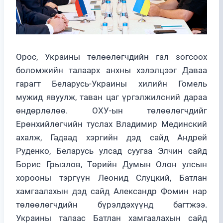
Орос, Украины төлөөлөгчдийн гал зогсоох
боломжийн талаарх анхны хэлэлцээг Даваа
гарагт Беларусь-Украины хилийн Гомель
мужид явуулж, таван цаг үргэлжилсний дараа
өндөрлөлөө. ОХУ-ын төлөөлөгчдийг
Ерөнхийлөгчийн туслах Владимир Мединский
ахалж, Гадаад хэргийн дэд сайд Андрей
Руденко, Беларусь улсад суугаа Элчин сайд
Борис Грызлов, Төрийн Думын Олон улсын
хорооны тэргүүн Леонид Слуцкий, Батлан
хамгаалахын дэд сайд Александр Фомин нар
төлөөлөгчдийн бүрэлдэхүүнд багтжээ.
Украины талаас Батлан хамгаалахын сайд