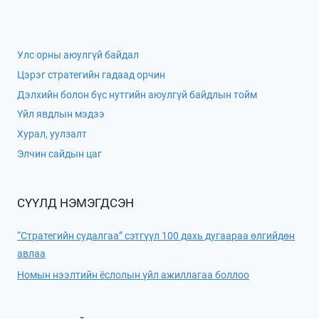
Улс орны аюулгүй байдал
Цэрэг стратегийн гадаад орчин
Дэлхийн болон бүс нутгийн аюулгүй байдлын тойм
Үйл явдлын мэдээ
Хурал, уулзалт
Элчин сайдын цаг
СҮҮЛД НЭМЭГДСЭН
“Стратегийн судалгаа” сэтгүүл 100 дахь дугаараа өлгийдөн
авлаа
Номын нээлтийн ёслолын үйл ажиллагаа боллоо