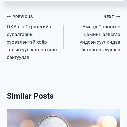
Post
PREVIOUS
NEXT
ОХУ-ын Стратегийн
Умард Солонгос
navigation
судалгааны
цөмийн зэвсгээ
хүрээлэнтэй хоёр
үндсэн хуулиндаа
талын уулзалт зохион
баталгаажууллаа
байгуулав
Similar Posts