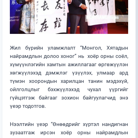
Жил бүрийн уламжлалт “Монгол, Хятадын
найрамдлын долоо хоног” нь хоёр орны соёл,
хүмүүнлэгийн хамтын ажиллагааг өргөжүүлэн
хөгжүүлэхэд дэмжлэг үзүүлэх, улмаар ард
түмэн хоорондын харилцан танин мэдэхүй,
ойлголцлыг бэхжүүлэхэд чухал үүргийг
гүйцэтгэж байгааг зохион байгуулагчид энэ
үеэр тодотгов.
Нээлтийн үеэр “Өнөөдрийг хүртэл нандигнан
зузаатгаж ирсэн хоёр орны найрамдлын