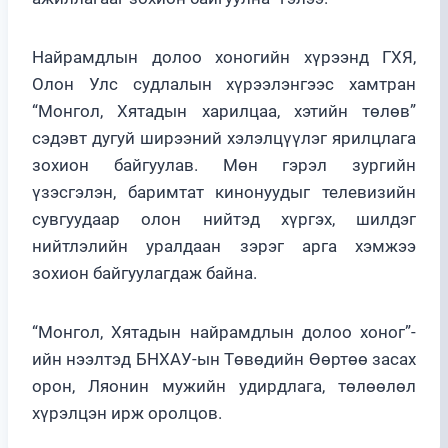
Найрамдлын долоо хоногийн хүрээнд ГХЯ,
Олон Улс судлалын хүрээлэнгээс хамтран
“Монгол, Хятадын харилцаа, хэтийн төлөв”
сэдэвт дугуй ширээний хэлэлцүүлэг ярилцлага
зохион байгуулав. Мөн гэрэл зургийн
үзэсгэлэн, баримтат кинонуудыг телевизийн
сувгуудаар олон нийтэд хүргэх, шилдэг
нийтлэлийн уралдаан зэрэг арга хэмжээ
зохион байгуулагдаж байна.
“Монгол, Хятадын найрамдлын долоо хоног”-
ийн нээлтэд БНХАУ-ын Төвөдийн Өөртөө засах
орон, Ляонин мужийн удирдлага, төлөөлөл
хүрэлцэн ирж оролцов.