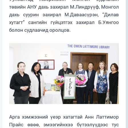
төвийн АНУ дахь захирал М.Линдрүүф, Монгол
дахь суурин захирал М.Даваасүрэн, “Дилав
хутагт” сангийн гүйцэтгэх захирал Б.Уянгоо
болон судлаачид оролцов.
Арга хэмжээний үеэр хатагтай Анн Латтимор
Прайс өвөө, эмээгийнхээ бүтээлүүдээс тус