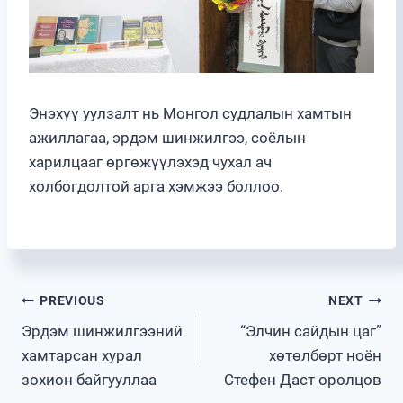
Энэхүү уулзалт нь Монгол судлалын хамтын
ажиллагаа, эрдэм шинжилгээ, соёлын
харилцааг өргөжүүлэхэд чухал ач
холбогдолтой арга хэмжээ боллоо.
Post
PREVIOUS
NEXT
Эрдэм шинжилгээний
“Элчин сайдын цаг”
navigation
хамтарсан хурал
хөтөлбөрт ноён
зохион байгууллаа
Стефен Даст оролцов