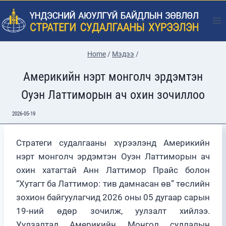
Skip
to
content
Home
/
Мэдээ
/
Америкийн нэрт монголч эрдэмтэн
Оуэн Латтиморын ач охин зочиллоо
2026-05-19
Стратеги судалгааны хүрээлэнд Америкийн
нэрт монголч эрдэмтэн Оуэн Латтиморын ач
охин хатагтай Анн Латтимор Прайс болон
“Хутагт ба Латтимор: тив дамнасан өв” төслийн
зохион байгуулагчид 2026 оны 05 дугаар сарын
19-ний өдөр зочилж, уулзалт хийлээ.
Уулзалтад Америкийн Монгол судлалын