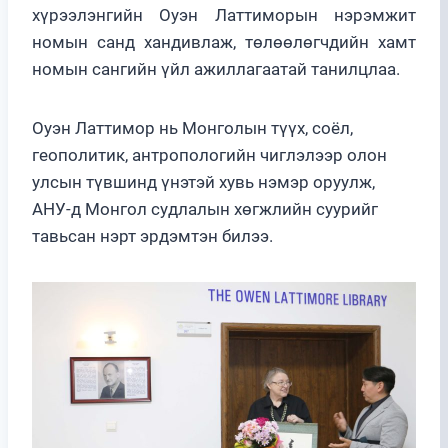
хүрээлэнгийн Оуэн Латтиморын нэрэмжит
номын санд хандивлаж, төлөөлөгчдийн хамт
номын сангийн үйл ажиллагаатай танилцлаа.
Оуэн Латтимор нь Монголын түүх, соёл,
геополитик, антропологийн чиглэлээр олон
улсын түвшинд үнэтэй хувь нэмэр оруулж,
АНУ-д Монгол судлалын хөгжлийн суурийг
тавьсан нэрт эрдэмтэн билээ.