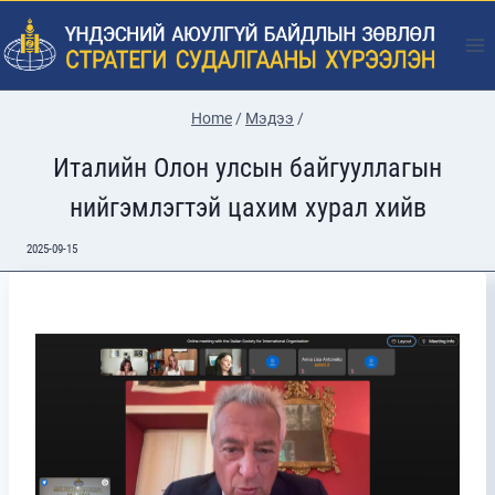
Skip
to
content
Home
/
Мэдээ
/
Италийн Олон улсын байгууллагын
нийгэмлэгтэй цахим хурал хийв
2025-09-15