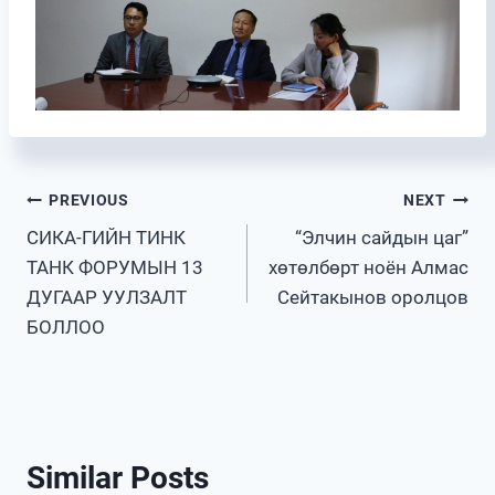
Post
PREVIOUS
NEXT
CИКA-ГИЙН ТИНК
“Элчин сайдын цаг”
navigation
ТАНК ФОРУМЫН 13
хөтөлбөрт ноён Алмас
ДУГААР УУЛЗАЛТ
Сейтакынов оролцов
БОЛЛОО
Similar Posts