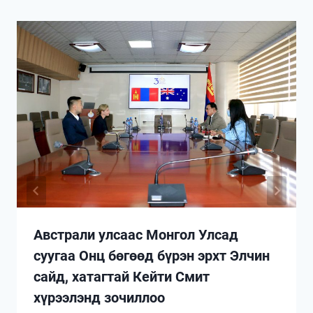
Австрали улсаас Монгол Улсад
суугаа Онц бөгөөд бүрэн эрхт Элчин
сайд, хатагтай Кейти Смит
хүрээлэнд зочиллоо