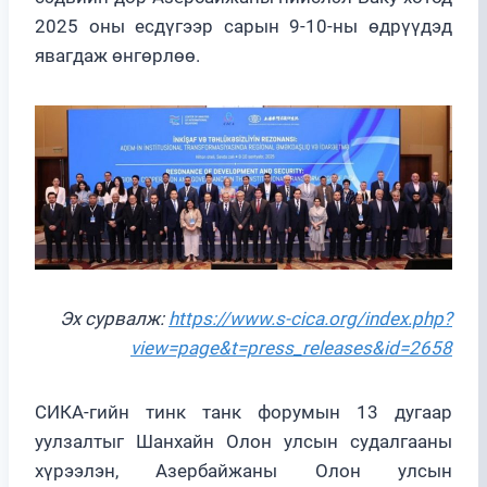
2025 оны есдүгээр сарын 9-10-ны өдрүүдэд
явагдаж өнгөрлөө.
Эх сурвалж:
https://www.s-cica.org/index.php?
view=page&t=press_releases&id=2658
СИКА-гийн тинк танк форумын 13 дугаар
уулзалтыг Шанхайн Олон улсын судалгааны
хүрээлэн, Азербайжаны Олон улсын