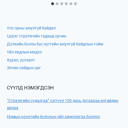
Улс орны аюулгүй байдал
Цэрэг стратегийн гадаад орчин
Дэлхийн болон бүс нутгийн аюулгүй байдлын тойм
Үйл явдлын мэдээ
Хурал, уулзалт
Элчин сайдын цаг
СҮҮЛД НЭМЭГДСЭН
“Стратегийн судалгаа” сэтгүүл 100 дахь дугаараа өлгийдөн
авлаа
Номын нээлтийн ёслолын үйл ажиллагаа боллоо