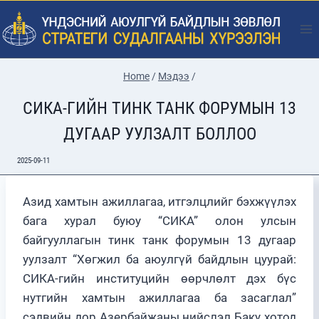
Skip
to
content
Home
/
Мэдээ
/
CИКA-ГИЙН ТИНК ТАНК ФОРУМЫН 13
ДУГААР УУЛЗАЛТ БОЛЛОО
2025-09-11
Азид хамтын ажиллагаа, итгэлцлийг бэхжүүлэх
бага хурал буюу “CИКA” олон улсын
байгууллагын тинк танк форумын 13 дугаар
уулзалт “Хөгжил ба аюулгүй байдлын цуурай:
СИКА-гийн институцийн өөрчлөлт дэх бүс
нутгийн хамтын ажиллагаа ба засаглал”
сэдвийн дор Азербайжаны нийслэл Баку хотод