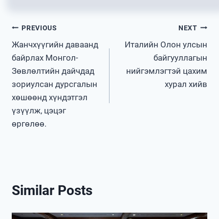
Post
PREVIOUS
NEXT
Жанчхүүгийн даваанд
Италийн Олон улсын
navigation
байрлах Монгол-
байгууллагын
Зөвлөлтийн дайчдад
нийгэмлэгтэй цахим
зориулсан дурсгалын
хурал хийв
хөшөөнд хүндэтгэл
үзүүлж, цэцэг
өргөлөө.
Similar Posts