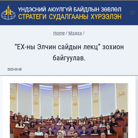
Skip
to
content
Home
/
Мэдээ
/
“ЕХ-ны Элчин сайдын лекц” зохион
байгуулав.
2025-05-08