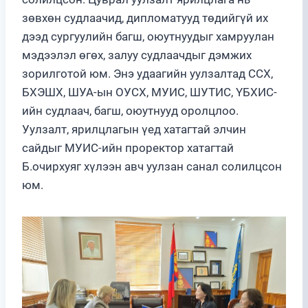
зөвхөн судлаачид, дипломатууд төдийгүй их
дээд сургуулийн багш, оюутнуудыг хамруулан
мэдээлэл өгөх, залуу судлаачдыг дэмжих
зорилготой юм. Энэ удаагийн уулзалтад ССХ,
БХЭШХ, ШУА-ын ОУСХ, МУИС, ШУТИС, ҮБХИС-
ийн судлаач, багш, оюутнууд оролцлоо.
Уулзалт, ярилцлагын үед хатагтай элчин
сайдыг МУИС-ийн проректор хатагтай
Б.очирхуяг хүлээн авч уулзан санал солилцсон
юм.