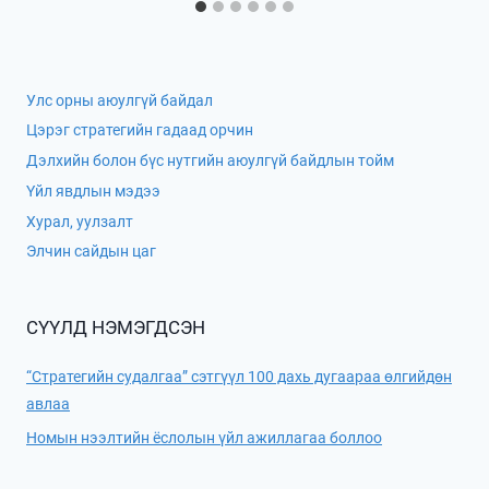
Улс орны аюулгүй байдал
Цэрэг стратегийн гадаад орчин
Дэлхийн болон бүс нутгийн аюулгүй байдлын тойм
Үйл явдлын мэдээ
Хурал, уулзалт
Элчин сайдын цаг
СҮҮЛД НЭМЭГДСЭН
“Стратегийн судалгаа” сэтгүүл 100 дахь дугаараа өлгийдөн
авлаа
Номын нээлтийн ёслолын үйл ажиллагаа боллоо