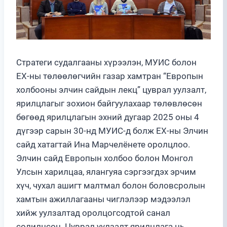
Стратеги судалгааны хүрээлэн, МУИС болон
ЕХ-ны төлөөлөгчийн газар хамтран “Европын
холбооны элчин сайдын лекц” цуврал уулзалт,
ярилцлагыг зохион байгуулахаар төлөвлөсөн
бөгөөд ярилцлагын эхний дугаар 2025 оны 4
дүгээр сарын 30-нд МУИС-д болж ЕХ-ны Элчин
сайд хатагтай Ина Марчелёнете оролцлоо.
Элчин сайд Европын холбоо болон Монгол
Улсын харилцаа, ялангуяа сэргээгдэх эрчим
хүч, чухал ашигт малтмал болон боловсролын
хамтын ажиллагааны чиглэлээр мэдээлэл
хийж уулзалтад оролцогсодтой санал
солилцсон. Цуврал уулзалт ярилцлага нь