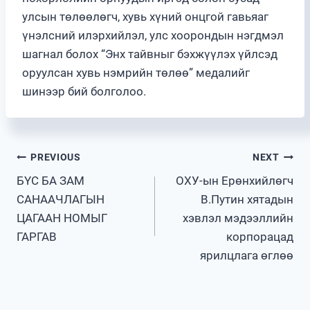
улсын төлөөлөгч, хувь хүний онцгой гавьяаг
үнэлсний илэрхийлэл, улс хоорондын нэгдмэл
шагнал болох “Энх тайвныг бэхжүүлэх үйлсэд
оруулсан хувь нэмрийн төлөө” медалийг
шинээр бий болголоо.
Post
PREVIOUS
NEXT
БҮС БА ЗАМ
ОХУ-ын Ерөнхийлөгч
navigation
САНААЧЛАГЫН
В.Путин хятадын
ЦАГААН НОМЫГ
хэвлэл мэдээллийн
ГАРГАВ
корпорацад
ярилцлага өглөө