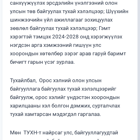
санхүүжүүлэх эрсдэлийн үнэлгээний олон
улсын төв байгуулах тухай хэлэлцээр; Шүүхийн
шинжээчийн үйл ажиллагааг зохицуулах
зөвлөл байгуулах тухай хэлэлцээр; Гэмт
хэрэгтэй тэмцэх 2024-2028 онд хэрэгжүүлэх
нэгдсэн арга хэмжээний гишүүн улс
хоорондын хөтөлбөр зэрэг арав гаруй баримт
бичигт гарын үсэг зурлаа.
Тухайлбал, Орос хэлний олон улсын
байгууллага байгуулах тухай хэлэлцээрийг
байгуулж, орос хэлийг үндэстэн хоорондын
харилцааны хэл болгон дэмжих, сурталчлах
тухай хамтарсан мэдэгдэл гаргалаа.
Мөн ТУХН-т найрсаг улс, байгууллагуудтай