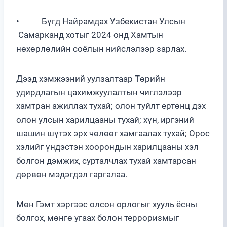
• Бүгд Найрамдах Узбекистан Улсын
Самарканд хотыг 2024 онд Хамтын
нөхөрлөлийн соёлын нийслэлээр зарлах.
Дээд хэмжээний уулзалтаар Төрийн
удирдлагын цахимжуулалтын чиглэлээр
хамтран ажиллах тухай; олон туйлт ертөнц дэх
олон улсын харилцааны тухай; хүн, иргэний
шашин шүтэх эрх чөлөөг хамгаалах тухай; Орос
хэлийг үндэстэн хоорондын харилцааны хэл
болгон дэмжих, сурталчлах тухай хамтарсан
дөрвөн мэдэгдэл гаргалаа.
Мөн Гэмт хэргээс олсон орлогыг хууль ёсны
болгох, мөнгө угаах болон терроризмыг