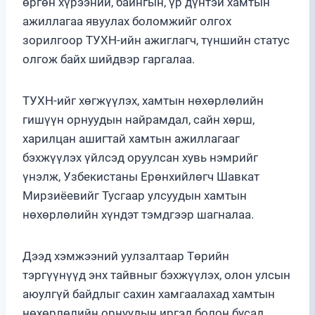
өргөн хүрээний, байнгын, үр дүнтэй хамтын
ажиллагаа явуулах боломжийг олгох
зорилгоор ТУХН-ийн ажиглагч, түншийн статус
олгож байх шийдвэр гаргалаа.
ТУХН-ийг хөгжүүлэх, хамтын нөхөрлөлийн
гишүүн орнуудын найрамдал, сайн хөрш,
харилцан ашигтай хамтын ажиллагааг
бэхжүүлэх үйлсэд оруулсан хувь нэмрийг
үнэлж, Узбекистаны Ерөнхийлөгч Шавкат
Мирзиёевийг Тусгаар улсуудын хамтын
нөхөрлөлийн хүндэт тэмдгээр шагналаа.
Дээд хэмжээний уулзалтаар Төрийн
тэргүүнүүд энх тайвныг бэхжүүлэх, олон улсын
аюулгүй байдлыг сахин хамгаалахад хамтын
нөхөрлөлийн орнуудын иргэд болон бусад