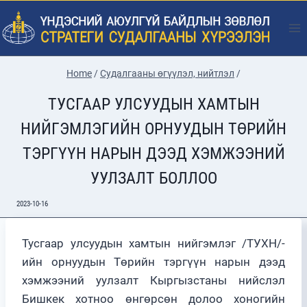
Skip
to
content
Home
/
Судалгааны өгүүлэл, нийтлэл
/
ТУСГААР УЛСУУДЫН ХАМТЫН
НИЙГЭМЛЭГИЙН ОРНУУДЫН ТӨРИЙН
ТЭРГҮҮН НАРЫН ДЭЭД ХЭМЖЭЭНИЙ
УУЛЗАЛТ БОЛЛОО
2023-10-16
Тусгаар улсуудын хамтын нийгэмлэг /ТУХН/-
ийн орнуудын Төрийн тэргүүн нарын дээд
хэмжээний уулзалт Кыргызстаны нийслэл
Бишкек хотноо өнгөрсөн долоо хоногийн