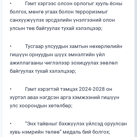
• Гэмт хэргээс олсон орлогыг хууль ёсны
болгох, мөнгө угаах болон терроризмыг
санхүүжүүлэх эрсдэлийн үнэлгээний олон
улсын төв байгуулах тухай хэлэлцээр;
• Тусгаар улсуудын хамтын нөхөрлөлийн
гишүүн орнуудын шүүх эмнэлгийн үйл
ажиллагааны чиглэлээр зохицуулах зөвлөл
байгуулах тухай хэлэлцээр;
• Гэмт хэрэгтэй тэмцэх 2024-2028 он
хүртэл авах нэгдсэн арга хэмжээний гишүүн
улс хоорондын хөтөлбөр;
• “Энх тайвныг бэхжүүлэх үйлсэд оруулсан
хувь нэмрийн төлөө” медаль бий болгох;