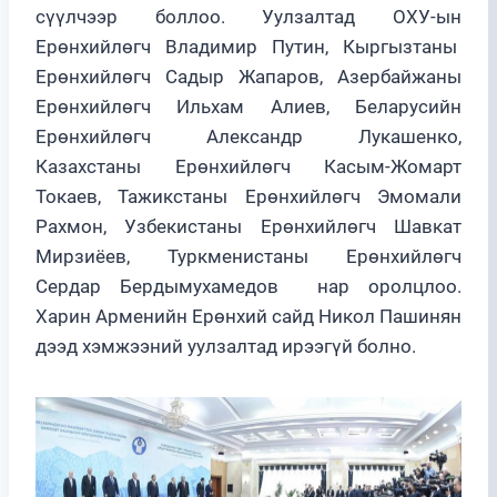
сүүлчээр боллоо. Уулзалтад ОХУ-ын
Ерөнхийлөгч Владимир Путин, Кыргызтаны
Ерөнхийлөгч Садыр Жапаров, Азербайжаны
Ерөнхийлөгч Ильхам Алиев, Беларусийн
Ерөнхийлөгч Александр Лукашенко,
Казахстаны Ерөнхийлөгч Касым-Жомарт
Токаев, Тажикстаны Ерөнхийлөгч Эмомали
Рахмон, Узбекистаны Ерөнхийлөгч Шавкат
Мирзиёев, Туркменистаны Ерөнхийлөгч
Сердар Бердымухамедов нар оролцлоо.
Харин Арменийн Ерөнхий сайд Никол Пашинян
дээд хэмжээний уулзалтад ирээгүй болно.