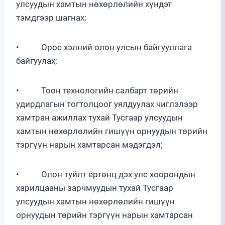
улсуудын хамтын нөхөрлөлийн хүндэт
тэмдгээр шагнах;
• Орос хэлний олон улсын байгууллага
байгуулах;
• Тоон технологийн салбарт төрийн
удирдлагын тогтолцоог уялдуулах чиглэлээр
хамтран ажиллах тухай Тусгаар улсуудын
хамтын нөхөрлөлийн гишүүн орнуудын төрийн
тэргүүн нарын хамтарсан мэдэгдэл;
• Олон туйлт ертөнц дэх улс хоорондын
харилцааны зарчмуудын тухай Тусгаар
улсуудын хамтын нөхөрлөлийн гишүүн
орнуудын төрийн тэргүүн нарын хамтарсан