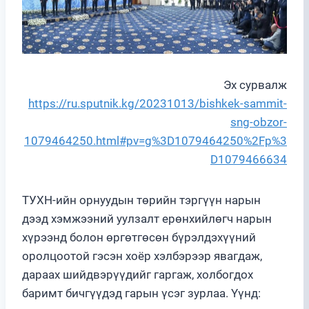
Эх сурвалж
https://ru.sputnik.kg/20231013/bishkek-sammit-
sng-obzor-
1079464250.html#pv=g%3D1079464250%2Fp%3
D1079466634
ТУХН-ийн орнуудын төрийн тэргүүн нарын
дээд хэмжээний уулзалт ерөнхийлөгч нарын
хүрээнд болон өргөтгөсөн бүрэлдэхүүний
оролцоотой гэсэн хоёр хэлбэрээр явагдаж,
дараах шийдвэрүүдийг гаргаж, холбогдох
баримт бичгүүдэд гарын үсэг зурлаа. Үүнд: