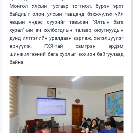
Монгол Улсын тусгаар тогтнол, бүрэн эрхт
байдлыг олон улсын тавцанд бэхжүүлэх үйл
явцын үндэс суурийг тавьсан “Ялтын бага
хурал”-ын ач холбогдлын талаар оюутнуудын
дунд илтгэлийн уралдаан зарлаж, хэлэлцүүлэг
өрнүүлж, ГХЯ-тай хамтран эрдэм
шинжилгээний бага хурлыг зохион байгуулаад
байна.