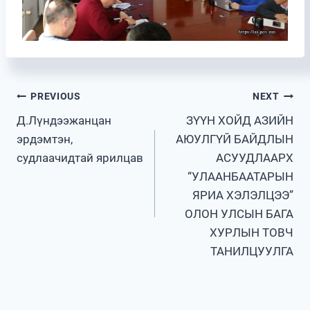
Post
PREVIOUS
NEXT
Д.Лүндээжанцан
ЗҮҮН ХОЙД АЗИЙН
navigation
эрдэмтэн,
АЮУЛГҮЙ БАЙДЛЫН
судлаачидтай ярилцав
АСУУДЛААРХ
“УЛААНБААТАРЫН
ЯРИА ХЭЛЭЛЦЭЭ”
ОЛОН УЛСЫН БАГА
ХУРЛЫН ТОВЧ
ТАНИЛЦУУЛГА