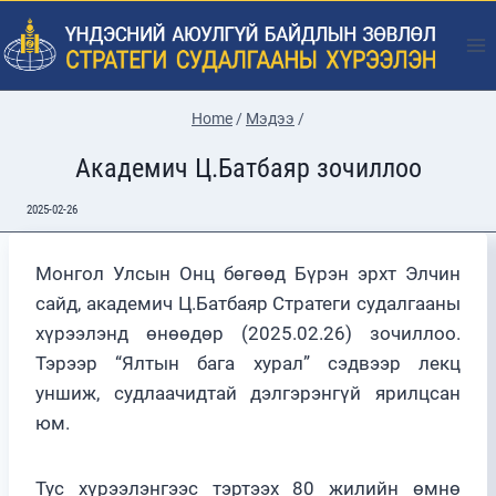
Skip
to
content
Home
/
Мэдээ
/
Академич Ц.Батбаяр зочиллоо
2025-02-26
Монгол Улсын Онц бөгөөд Бүрэн эрхт Элчин
сайд, академич Ц.Батбаяр Стратеги судалгааны
хүрээлэнд өнөөдөр (2025.02.26) зочиллоо.
Тэрээр “Ялтын бага хурал” сэдвээр лекц
уншиж, судлаачидтай дэлгэрэнгүй ярилцсан
юм.
Тус хүрээлэнгээс тэртээх 80 жилийн өмнө