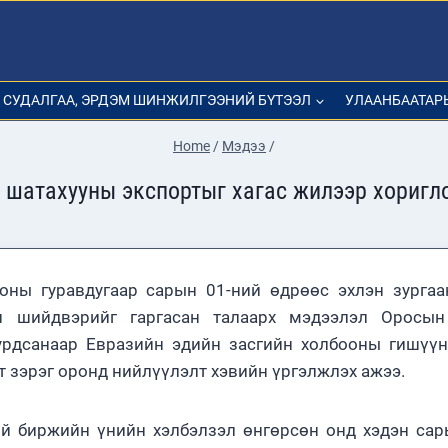
СУДАЛГАА, ЭРДЭМ ШИНЖИЛГЭЭНИЙ БҮТЭЭЛ
УЛААНБААТАР
Home
/
Мэдээ
/
 шатахууны экспортыг хагас жилээр хоригл
ны гуравдугаар сарын 01-ний өдрөөс эхлэн зургаа
он шийдвэрийг гаргасан талаарх мэдээлэл Оросын
урдсанаар Евразийн эдийн засгийн холбооны гишүүн
т зэрэг оронд нийлүүлэлт хэвийн үргэлжлэх ажээ.
й биржийн үнийн хэлбэлзэл өнгөрсөн онд хэдэн са