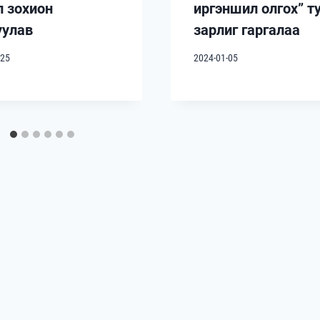
л зохион
иргэншил олгох” т
уулав
зарлиг гаргалаа
-25
2024-01-05