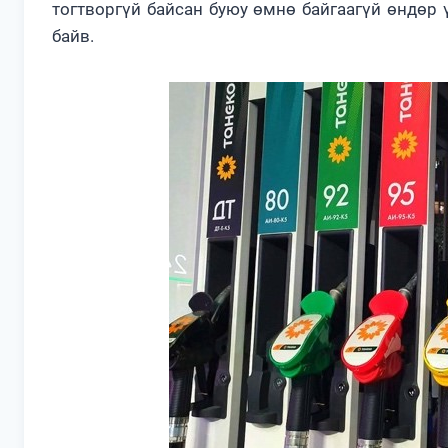
тогтворгүй байсан буюу өмнө байгаагүй өндөр
байв.