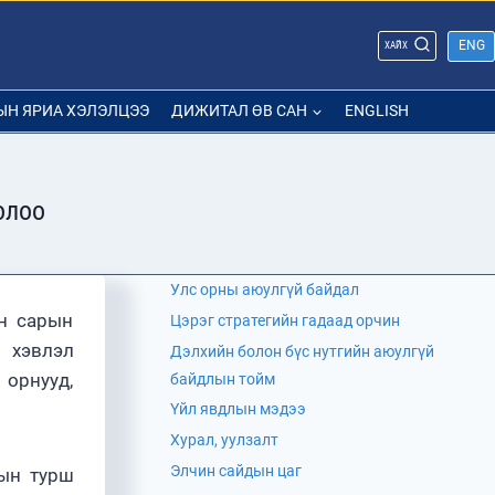
ENG
ХАЙХ
ЫН ЯРИА ХЭЛЭЛЦЭЭ
ДИЖИТАЛ ӨВ САН
ENGLISH
олоо
Улс орны аюулгүй байдал
н сарын
Цэрэг стратегийн гадаад орчин
 хэвлэл
Дэлхийн болон бүс нутгийн аюулгүй
 орнууд,
байдлын тойм
Үйл явдлын мэдээ
Хурал, уулзалт
Элчин сайдын цаг
рын турш