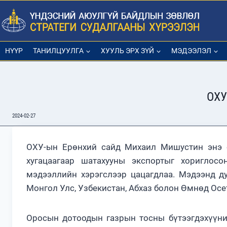
Skip
to
content
НҮҮР
ТАНИЛЦУУЛГА
ХУУЛЬ ЭРХ ЗҮЙ
МЭДЭЭЛЭЛ
ОХУ
2024-02-27
ОХУ-ын Ерөнхий сайд Михаил Мишустин энэ о
хугацаагаар шатахууны экспортыг хориглос
мэдээллийн хэрэгслээр цацагдлаа. Мэдээнд д
Монгол Улс, Узбекистан, Абхаз болон Өмнөд Осе
Оросын дотоодын газрын тосны бүтээгдэхүүни