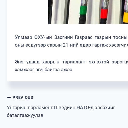
Улмаар ОХУ-ын Засгийн Газраас газрын тосны
оны есдүгээр сарын 21-ний өдөр гаргаж хэсэгчи
Энэ удаад хаврын тариалалт эхлэхтэй зэрэг
хэмжээг авч байгаа ажээ.
Post
PREVIOUS
Унгарын парламент Шведийн НАТО-д элсэхийг
navigation
баталгаажуулав