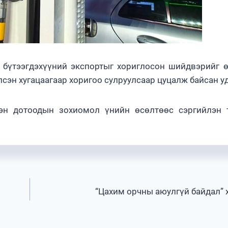
 бүтээгдэхүүний экспортыг хориглосон шийдвэрийг 
лсэн хугацаагаар хоригоо сулруулсаар цуцалж байсан у
цэн дотоодын зохиомол үнийн өсөлтөөс сэргийлэн 
“Цахим орчны аюулгүй байдал” 