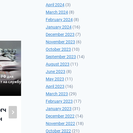
April 2024
(3)
March 2024
(8)
February 2024
(8)
January 2024
(16)
December 2023
(7)
November 2023
(6)
October 2023
(10)
September 2023
(14)
August 2023
(11)
June 2023
(8)
May 2023
(11)
April 2023
(16)
March 2023
(29)
February 2023
(17)
January 2023
(31)
гч
“COVID-19-ИЙН
December 2022
(14)
н
ДАРААХ ТӨВ АЗИЙН
November 2022
(18)
ТОГТВОРТОЙ
October 2022
(21)