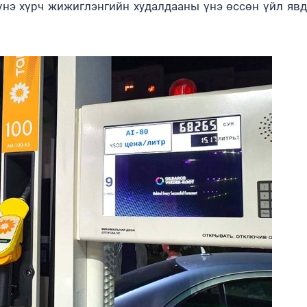
 үнэ хүрч жижиглэнгийн худалдааны үнэ өссөн үйл яв