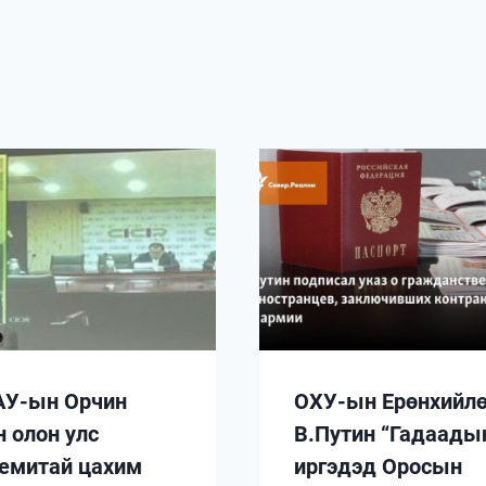
У-ын Орчин
ОХУ-ын Ерөнхийлө
н олон улс
В.Путин “Гадаады
емитай цахим
иргэдэд Оросын