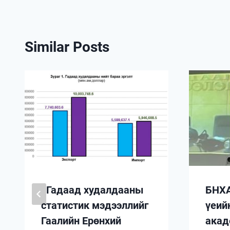
Similar Posts
Гадаад худалдааны
БНХА
статистик мэдээллийг
үеий
Гаалийн Ерөнхий
акад