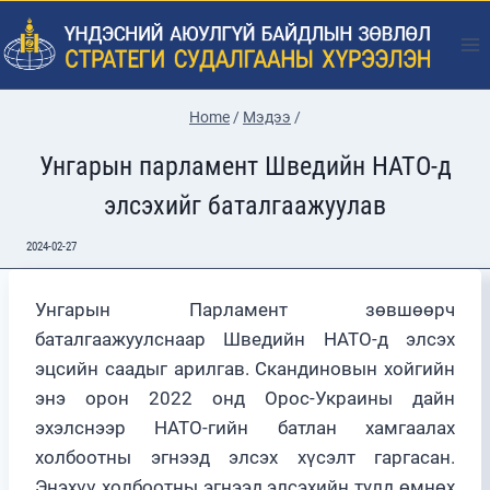
Skip
to
content
Home
/
Мэдээ
/
Унгарын парламент Шведийн НАТО-д
элсэхийг баталгаажуулав
2024-02-27
Унгарын Парламент зөвшөөрч
баталгаажуулснаар Шведийн НАТО-д элсэх
эцсийн саадыг арилгав. Скандиновын хойгийн
энэ орон 2022 онд Орос-Украины дайн
эхэлснээр НАТО-гийн батлан хамгаалах
холбоотны эгнээд элсэх хүсэлт гаргасан.
Энэхүү холбоотны эгнээд элсэхийн тулд өмнөх