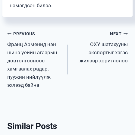
нэмэгдсэн билээ.
Post
PREVIOUS
NEXT
Франц Арменид нэн
ОХУ шатахууны
navigation
шинэ үеийн агаарын
экспортыг хагас
довтолгооноос
жилээр хориглолоо
хамгаалах радар,
пуужин нийлүүлж
эхлээд байна
Similar Posts