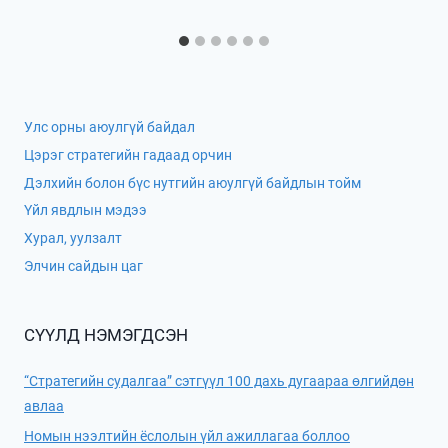
Улс орны аюулгүй байдал
Цэрэг стратегийн гадаад орчин
Дэлхийн болон бүс нутгийн аюулгүй байдлын тойм
Үйл явдлын мэдээ
Хурал, уулзалт
Элчин сайдын цаг
СҮҮЛД НЭМЭГДСЭН
“Стратегийн судалгаа” сэтгүүл 100 дахь дугаараа өлгийдөн
авлаа
Номын нээлтийн ёслолын үйл ажиллагаа боллоо