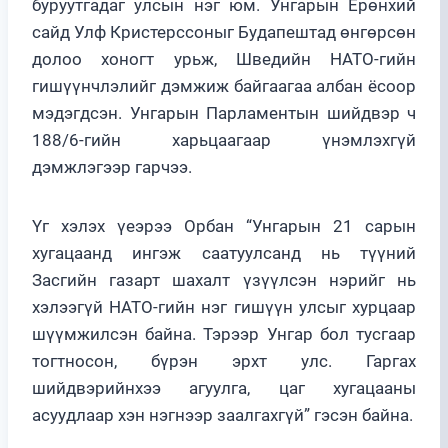
буруутгадаг улсын нэг юм. Унгарын Ерөнхий
сайд Улф Кристерссоныг Будапештад өнгөрсөн
долоо хоногт урьж, Шведийн НАТО-гийн
гишүүнчлэлийг дэмжиж байгаагаа албан ёсоор
мэдэгдсэн. Унгарын Парламентын шийдвэр ч
188/6-гийн харьцаагаар үнэмлэхгүй
дэмжлэгээр гарчээ.
Үг хэлэх үеэрээ Орбан “Унгарын 21 сарын
хугацаанд ингэж саатуулсанд нь түүний
Засгийн газарт шахалт үзүүлсэн нэрийг нь
хэлээгүй НАТО-гийн нэг гишүүн улсыг хурцаар
шүүмжилсэн байна. Тэрээр Унгар бол тусгаар
тогтносон, бүрэн эрхт улс. Гаргах
шийдвэрийнхээ агуулга, цаг хугацааны
асуудлаар хэн нэгнээр заалгахгүй” гэсэн байна.