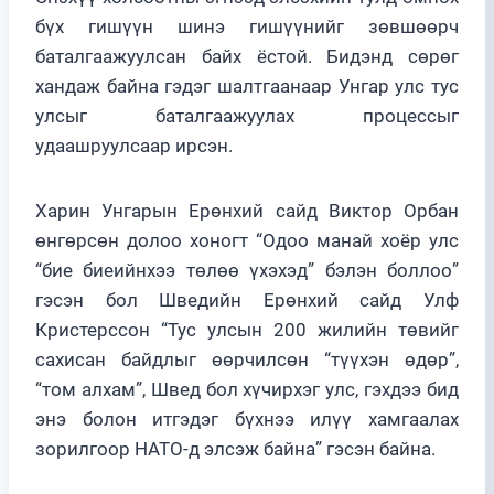
бүх гишүүн шинэ гишүүнийг зөвшөөрч
баталгаажуулсан байх ёстой. Бидэнд сөрөг
хандаж байна гэдэг шалтгаанаар Унгар улс тус
улсыг баталгаажуулах процессыг
удаашруулсаар ирсэн.
Харин Унгарын Ерөнхий сайд Виктор Орбан
өнгөрсөн долоо хоногт “Одоо манай хоёр улс
“бие биеийнхээ төлөө үхэхэд” бэлэн боллоо”
гэсэн бол Шведийн Ерөнхий сайд Улф
Кристерссон “Тус улсын 200 жилийн төвийг
сахисан байдлыг өөрчилсөн “түүхэн өдөр”,
“том алхам”, Швед бол хүчирхэг улс, гэхдээ бид
энэ болон итгэдэг бүхнээ илүү хамгаалах
зорилгоор НАТО-д элсэж байна” гэсэн байна.