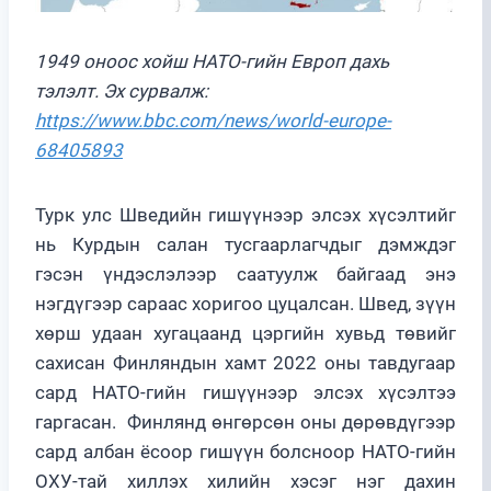
1949 оноос хойш НАТО-гийн Европ дахь
тэлэлт. Эх сурвалж:
https://www.bbc.com/news/world-europe-
68405893
Турк улс Шведийн гишүүнээр элсэх хүсэлтийг
нь Курдын салан тусгаарлагчдыг дэмждэг
гэсэн үндэслэлээр саатуулж байгаад энэ
нэгдүгээр сараас хоригоо цуцалсан. Швед, зүүн
хөрш удаан хугацаанд цэргийн хувьд төвийг
сахисан Финляндын хамт 2022 оны тавдугаар
сард НАТО-гийн гишүүнээр элсэх хүсэлтээ
гаргасан. Финлянд өнгөрсөн оны дөрөвдүгээр
сард албан ёсоор гишүүн болсноор НАТО-гийн
ОХУ-тай хиллэх хилийн хэсэг нэг дахин