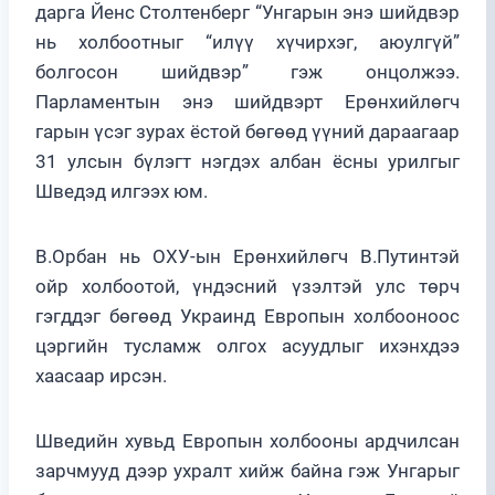
дарга Йенс Столтенберг “Унгарын энэ шийдвэр
нь холбоотныг “илүү хүчирхэг, аюулгүй”
болгосон шийдвэр” гэж онцолжээ.
Парламентын энэ шийдвэрт Ерөнхийлөгч
гарын үсэг зурах ёстой бөгөөд үүний дараагаар
31 улсын бүлэгт нэгдэх албан ёсны урилгыг
Шведэд илгээх юм.
В.Орбан нь ОХУ-ын Ерөнхийлөгч В.Путинтэй
ойр холбоотой, үндэсний үзэлтэй улс төрч
гэгддэг бөгөөд Украинд Европын холбооноос
цэргийн тусламж олгох асуудлыг ихэнхдээ
хаасаар ирсэн.
Шведийн хувьд Европын холбооны ардчилсан
зарчмууд дээр ухралт хийж байна гэж Унгарыг