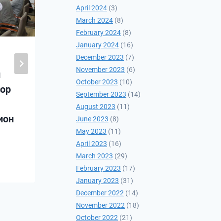
April 2024
(3)
March 2024
(8)
February 2024
(8)
January 2024
(16)
December 2023
(7)
Үндэсний аюулгүй
November 2023
(6)
н
байдлын Үзэл
October 2023
(10)
сор
баримтлалын талаарх
September 2023
(14)
нээлттэй хэлэлцүүлэг
August 2023
(11)
ион
зохион байгууллаа
June 2023
(8)
May 2023
(11)
2022-02-24
April 2023
(16)
March 2023
(29)
February 2023
(17)
January 2023
(31)
December 2022
(14)
November 2022
(18)
October 2022
(21)