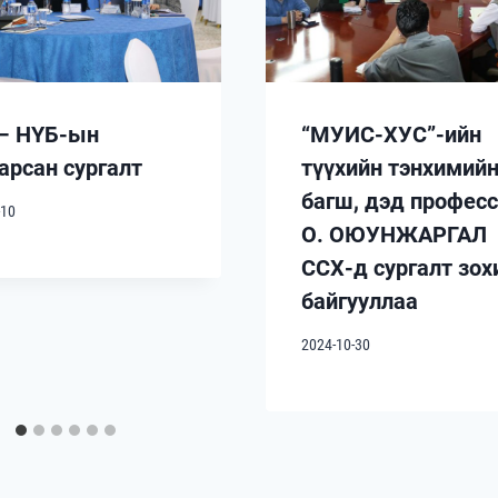
– НҮБ-ын
“МУИС-ХУС”-ийн
арсан сургалт
түүхийн тэнхимий
багш, дэд профес
-10
О. ОЮУНЖАРГАЛ
ССХ-д сургалт зох
байгууллаа
2024-10-30