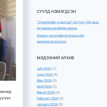
СҮҮЛД НЭМЭГДСЭН
“Стратегийн судалгаа” сэтгүүл 100 дахь
дугаараа өлгийдөн авлаа
Номын нээлтийн ёслолын үйл
ажиллагаа боллоо
МЭДЭЭНИЙ АРХИВ
July 2026
(1)
June 2026
(4)
May 2026
(3)
April 2026
(2)
лаачид
March 2026
(4)
гүүлэл
February 2026
(2)
January 2026
(5)