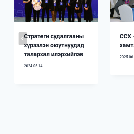
Стратеги судалгааны
ССХ 
хүрээлэн оюутнуудад
хамт
талархал илэрхийлэв
2025-06
2024-06-14