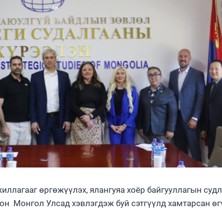
ллагааг өргөжүүлэх, ялангуяа хоёр байгууллагын суд
лон Монгол Улсад хэвлэгдэж буй сэтгүүлд хамтарсан ө