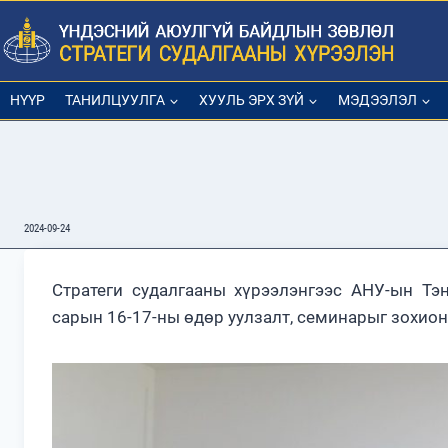
Skip
to
content
НҮҮР
ТАНИЛЦУУЛГА
ХУУЛЬ ЭРХ ЗҮЙ
МЭДЭЭЛЭЛ
2024-09-24
Стратеги судалгааны хүрээлэнгээс АНУ-ын Тэн
сарын 16-17-ны өдөр уулзалт, семинарыг зохион