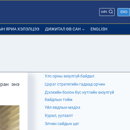
ENG
ХАЙХ
ЫН ЯРИА ХЭЛЭЛЦЭЭ
ДИЖИТАЛ ӨВ САН
ENGLISH
Улс орны аюулгүй байдал
тран энэ
Цэрэг стратегийн гадаад орчин
Дэлхийн болон бүс нутгийн аюулгүй
байдлын тойм
Үйл явдлын мэдээ
Хурал, уулзалт
Элчин сайдын цаг