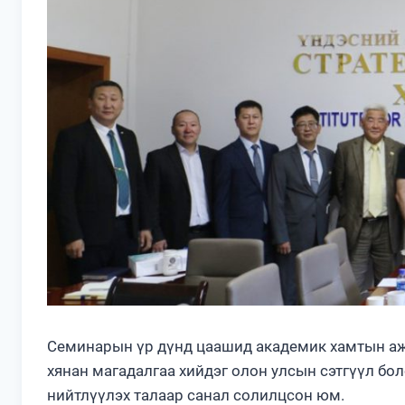
Семинарын үр дүнд цаашид академик хамтын ажи
хянан магадалгаа хийдэг олон улсын сэтгүүл бо
нийтлүүлэх талаар санал солилцсон юм.