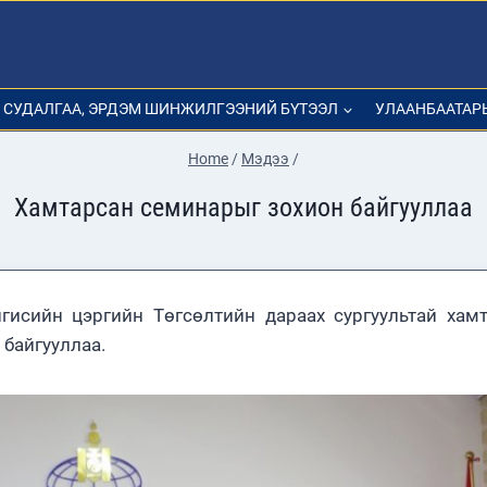
СУДАЛГАА, ЭРДЭМ ШИНЖИЛГЭЭНИЙ БҮТЭЭЛ
УЛААНБААТАР
Home
/
Мэдээ
/
Хамтарсан семинарыг зохион байгууллаа
гисийн цэргийн Төгсөлтийн дараах сургуультай хам
 байгууллаа.