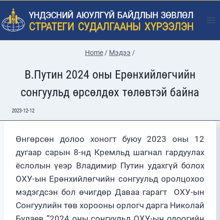
Skip
to
content
Home
/
Мэдээ
/
В.Путин 2024 оны Ерөнхийлөгчийн
сонгуульд өрсөлдөх төлөвтэй байна
2023-12-12
Өнгөрсөн долоо хоногт буюу 2023 оны 12
дугаар сарын 8-нд Кремльд шагнал гардуулах
ёслолын үеэр Владимир Путин удахгүй болох
ОХУ-ын Ерөнхийлөгчийн сонгуульд оролцохоо
мэдэгдсэн бол өчигдөр Даваа гарагт ОХУ-ын
Сонгуулийн төв хорооны орлогч дарга Николай
Булаев ”2024 оны сонгуульд ОХУ-ын одоогийн