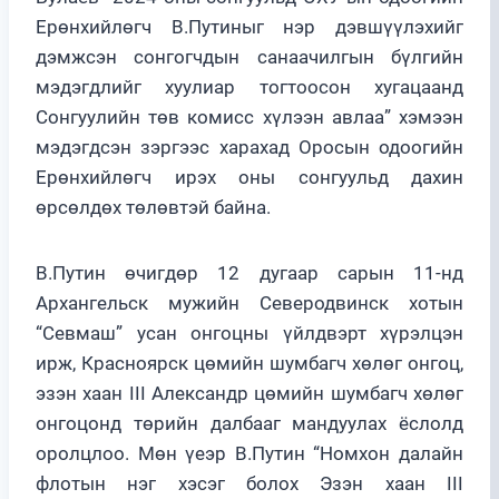
Ерөнхийлөгч В.Путиныг нэр дэвшүүлэхийг
дэмжсэн сонгогчдын санаачилгын бүлгийн
мэдэгдлийг хуулиар тогтоосон хугацаанд
Сонгуулийн төв комисс хүлээн авлаа” хэмээн
мэдэгдсэн зэргээс харахад Оросын одоогийн
Ерөнхийлөгч ирэх оны сонгуульд дахин
өрсөлдөх төлөвтэй байна.
В.Путин өчигдөр 12 дугаар сарын 11-нд
Архангельск мужийн Северодвинск хотын
“Севмаш” усан онгоцны үйлдвэрт хүрэлцэн
ирж, Красноярск цөмийн шумбагч хөлөг онгоц,
эзэн хаан III Александр цөмийн шумбагч хөлөг
онгоцонд төрийн далбааг мандуулах ёслолд
оролцлоо. Мөн үеэр В.Путин “Номхон далайн
флотын нэг хэсэг болох Эзэн хаан III