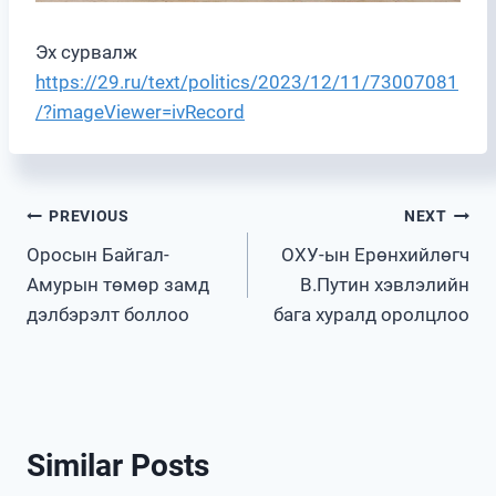
Эх сурвалж
https://29.ru/text/politics/2023/12/11/73007081
/?imageViewer=ivRecord
Post
PREVIOUS
NEXT
Оросын Байгал-
ОХУ-ын Ерөнхийлөгч
navigation
Амурын төмөр замд
В.Путин хэвлэлийн
дэлбэрэлт боллоо
бага хуралд оролцлоо
Similar Posts