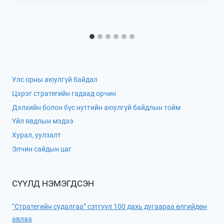
Улс орны аюулгүй байдал
Цэрэг стратегийн гадаад орчин
Дэлхийн болон бүс нутгийн аюулгүй байдлын тойм
Үйл явдлын мэдээ
Хурал, уулзалт
Элчин сайдын цаг
СҮҮЛД НЭМЭГДСЭН
“Стратегийн судалгаа” сэтгүүл 100 дахь дугаараа өлгийдөн
авлаа