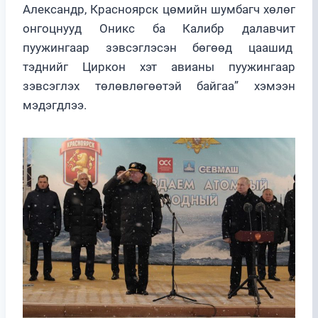
Александр, Красноярск цөмийн шумбагч хөлөг
онгоцнууд Оникс ба Калибр далавчит
пуужингаар зэвсэглэсэн бөгөөд цаашид
тэднийг Циркон хэт авианы пуужингаар
зэвсэглэх төлөвлөгөөтэй байгаа” хэмээн
мэдэгдлээ.