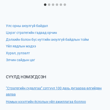
Улс орны аюулгүй байдал
Цэрэг стратегийн гадаад орчин
Дэлхийн болон бүс нутгийн аюулгүй байдлын тойм
Үйл явдлын мэдээ
Хурал, уулзалт
Элчин сайдын цаг
СҮҮЛД НЭМЭГДСЭН
“Стратегийн судалгаа” сэтгүүл 100 дахь дугаараа өлгийдөн
авлаа
Номын нээлтийн ёслолын үйл ажиллагаа боллоо