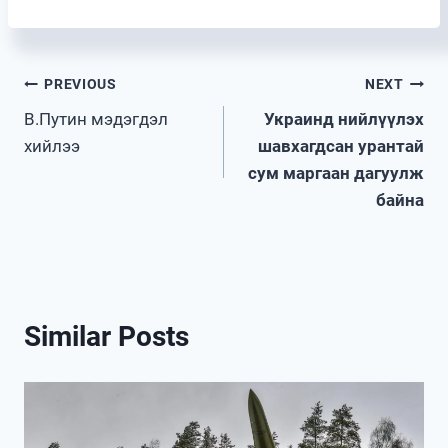
Post
PREVIOUS
NEXT
В.Путин мэдэгдэл
Украинд нийлүүлэх
navigation
хийлээ
шавхагдсан урантай
сум маргаан дагуулж
байна
Similar Posts