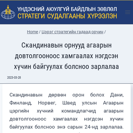
Skip
to
content
Home
/
Цэрэг стратегийн гадаад орчин
/
Скандинавын орнууд агаарын
довтолгооноос хамгаалах нэгдсэн
хүчин байгуулах болсноо зарлалаа
2023-03-28
Скандинавын дөрвөн орон болох Дани,
Финланд, Норвег, Швед улсын Агаарын
цэргийн хүчний командлагчид агаарын
довтолгооноос хамгаалах нэгдсэн хүчин
байгуулах болсноо энэ сарын 24-нд зарлалаа.