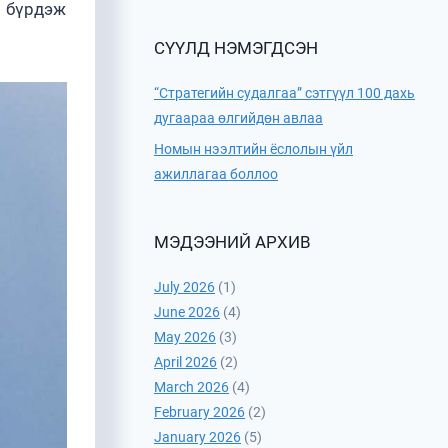
с бүрдэж
СҮҮЛД НЭМЭГДСЭН
“Стратегийн судалгаа” сэтгүүл 100 дахь
дугаараа өлгийдөн авлаа
Номын нээлтийн ёслолын үйл
ажиллагаа боллоо
МЭДЭЭНИЙ АРХИВ
July 2026
(1)
June 2026
(4)
May 2026
(3)
April 2026
(2)
March 2026
(4)
February 2026
(2)
January 2026
(5)