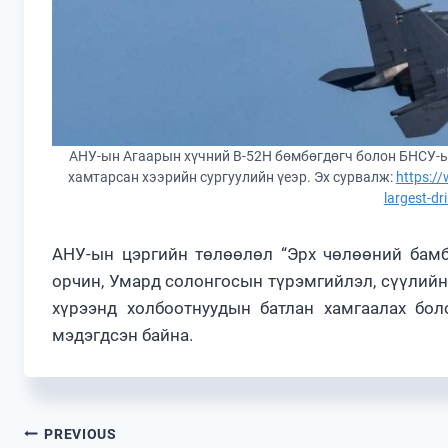
АНУ-ын Агаарын хүчний B-52H бөмбөгдөгч болон БНСУ-ы
хамтарсан хээрийн сургуулийн үеэр. Эх сурвалж:
https://
largest-dr
АНУ-ын цэргийн төлөөлөл “Эрх чөлөөний бамба
орчин, Умард солонгосын түрэмгийлэл, сүүлийн
хүрээнд холбоотнуудын батлан хамгаалах бол
мэдэгдсэн байна.
Post
PREVIOUS