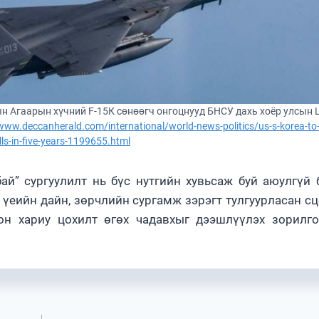
н Агаарын хүчний F-15К сөнөөгч онгоцнууд БНСУ дахь хоёр улсын 
www.deccanherald.com/international/world-news-politics/us-s-korea-to-k
ills-in-five-years-1199655.html
й” сургуулилт нь бүс нутгийн хувьсаж буй аюулгүй
 үеийн дайн, зөрчлийн сургамж зэрэгт тулгуурласан с
он хариу цохилт өгөх чадавхыг дээшлүүлэх зорилг