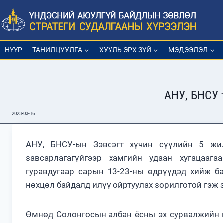
Skip
to
content
НҮҮР
ТАНИЛЦУУЛГА
ХУУЛЬ ЭРХ ЗҮЙ
МЭДЭЭЛЭЛ
АНУ, БНСУ 
2023-03-16
АНУ, БНСУ-ын Зэвсэгт хүчин сүүлийн 5 жи
завсарлагагүйгээр хамгийн удаан хугацаага
гуравдугаар сарын 13-23-ны өдрүүдэд хийж ба
нөхцөл байдалд илүү ойртуулах зорилготой гэж 
Өмнөд Солонгосын албан ёсны эх сурвалжийн м