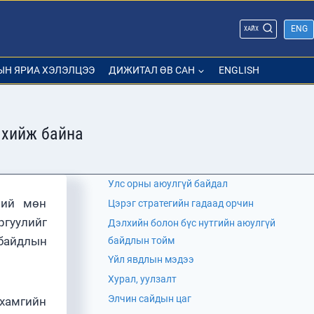
ENG
ХАЙХ
ЫН ЯРИА ХЭЛЭЛЦЭЭ
ДИЖИТАЛ ӨВ САН
ENGLISH
 хийж байна
Улс орны аюулгүй байдал
ний мөн
Цэрэг стратегийн гадаад орчин
гуулийг
Дэлхийн болон бүс нутгийн аюулгүй
 байдлын
байдлын тойм
Үйл явдлын мэдээ
Хурал, уулзалт
Элчин сайдын цаг
 хамгийн