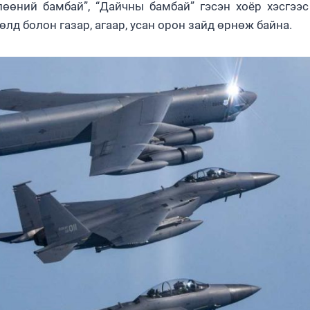
лөөний бамбай”, “Дайчны бамбай” гэсэн хоёр хэсгээ
лд болон газар, агаар, усан орон зайд өрнөж байна.