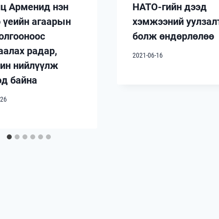
ц Арменид нэн
НАТО-гийн дээд
 үеийн агаарын
хэмжээний уулзал
олгооноос
болж өндөрлөлөө
аалах радар,
2021-06-16
ин нийлүүлж
эд байна
-26