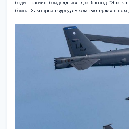
бодит цагийн байдалд явагдах бөгөөд “Эрх чө
байна. Хамтарсан сургууль компьютержсон нөхцө