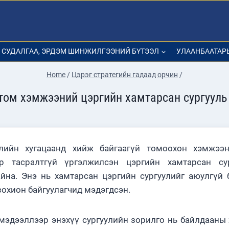
СУДАЛГАА, ЭРДЭМ ШИНЖИЛГЭЭНИЙ БҮТЭЭЛ
УЛААНБААТАР
Home
/
Цэрэг стратегийн гадаад орчин
/
том хэмжээний цэргийн хамтарсан сургууль
лийн хугацаанд хийж байгаагүй томоохон хэмжээ
ар тасралтгүй үргэлжилсэн цэргийн хамтарсан сур
йна. Энэ нь хамтарсан цэргийн сургуулийг аюулгүй
зохион байгуулагчид мэдэгдсэн.
эдээллээр энэхүү сургуулийн зорилго нь байлдааны