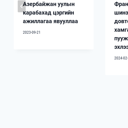
Азербайжан уулын
Фран
карабахад цэргийн
шинэ
ажиллагаа явууллаа
довт
хамг
2023-09-21
пууж
эхлэ
2024-02