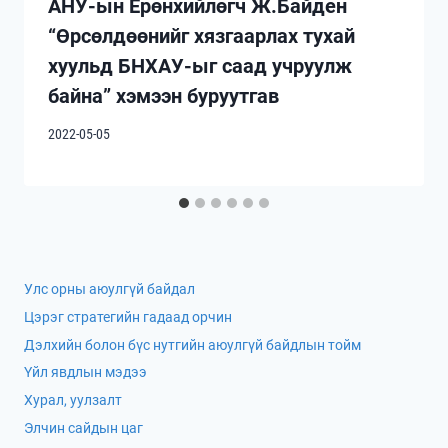
АНУ-ын Ерөнхийлөгч Ж.Байден
“Өрсөлдөөнийг хязгаарлах тухай
хуульд БНХАУ-ыг саад учруулж
байна” хэмээн буруутгав
2022-05-05
Улс орны аюулгүй байдал
Цэрэг стратегийн гадаад орчин
Дэлхийн болон бүс нутгийн аюулгүй байдлын тойм
Үйл явдлын мэдээ
Хурал, уулзалт
Элчин сайдын цаг