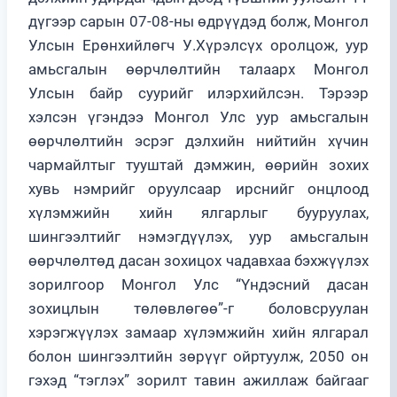
дүгээр сарын 07-08-ны өдрүүдэд болж, Монгол
Улсын Ерөнхийлөгч У.Хүрэлсүх оролцож, уур
амьсгалын өөрчлөлтийн талаарх Монгол
Улсын байр суурийг илэрхийлсэн. Тэрээр
хэлсэн үгэндээ Монгол Улс уур амьсгалын
өөрчлөлтийн эсрэг дэлхийн нийтийн хүчин
чармайлтыг тууштай дэмжин, өөрийн зохих
хувь нэмрийг оруулсаар ирснийг онцлоод
хүлэмжийн хийн ялгарлыг бууруулах,
шингээлтийг нэмэгдүүлэх, уур амьсгалын
өөрчлөлтөд дасан зохицох чадавхаа бэхжүүлэх
зорилгоор Монгол Улс “Үндэсний дасан
зохицлын төлөвлөгөө”-г боловсруулан
хэрэгжүүлэх замаар хүлэмжийн хийн ялгарал
болон шингээлтийн зөрүүг ойртуулж, 2050 он
гэхэд “тэглэх” зорилт тавин ажиллаж байгааг