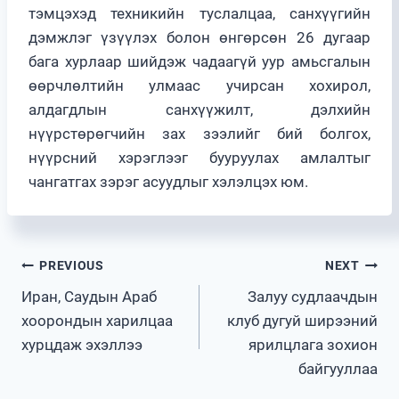
тэмцэхэд техникийн туслалцаа, санхүүгийн
дэмжлэг үзүүлэх болон өнгөрсөн 26 дугаар
бага хурлаар шийдэж чадаагүй уур амьсгалын
өөрчлөлтийн улмаас учирсан хохирол,
алдагдлын санхүүжилт, дэлхийн
нүүрстөрөгчийн зах зээлийг бий болгох,
нүүрсний хэрэглээг бууруулах амлалтыг
чангатгах зэрэг асуудлыг хэлэлцэх юм.
Post
PREVIOUS
NEXT
Иран, Саудын Араб
Залуу судлаачдын
navigation
хоорондын харилцаа
клуб дугуй ширээний
хурцдаж эхэллээ
ярилцлага зохион
байгууллаа