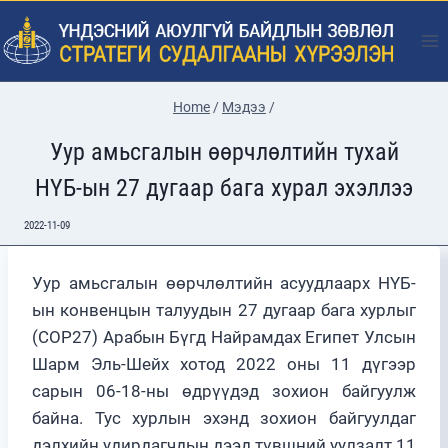
Skip
to
content
Home
/
Мэдээ
/
Уур амьсгалын өөрчлөлтийн тухай
НҮБ-ын 27 дугаар бага хурал эхэллээ
2022-11-09
Уур амьсгалын өөрчлөлтийн асуудлаарх НҮБ-
ын конвенцын талуудын 27 дугаар бага хурлыг
(COP27) Арабын Бүгд Найрамдах Египет Улсын
Шарм Эль-Шейх хотод 2022 оны 11 дүгээр
сарын 06-18-ны өдрүүдэд зохион байгуулж
байна. Тус хурлын эхэнд зохион байгуулдаг
дэлхийн удирдагчдын дээд түвшний уулзалт 11