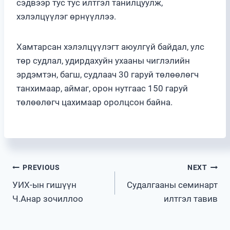
сэдвээр тус тус илтгэл танилцуулж,
хэлэлцүүлэг өрнүүллээ.
Хамтарсан хэлэлцүүлэгт аюулгүй байдал, улс
төр судлал, удирдахуйн ухааны чиглэлийн
эрдэмтэн, багш, судлаач 30 гаруй төлөөлөгч
танхимаар, аймаг, орон нутгаас 150 гаруй
төлөөлөгч цахимаар оролцсон байна.
Post
PREVIOUS
NEXT
УИХ-ын гишүүн
Судалгааны семинарт
navigation
Ч.Анар зочиллоо
илтгэл тавив