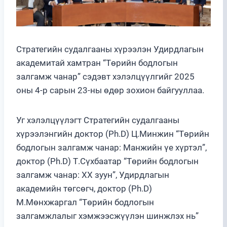
Стратегийн судалгааны хүрээлэн Удирдлагын
академитай хамтран “Төрийн бодлогын
залгамж чанар” сэдэвт хэлэлцүүлгийг 2025
оны 4-р сарын 23-ны өдөр зохион байгууллаа.
Уг хэлэлцүүлэгт Стратегийн судалгааны
хүрээлэнгийн доктор (Ph.D) Ц.Минжин “Төрийн
бодлогын залгамж чанар: Манжийн үе хүртэл”,
доктор (Ph.D) Т.Сүхбаатар “Төрийн бодлогын
залгамж чанар: ХХ зуун”, Удирдлагын
академийн төгсөгч, доктор (Ph.D)
М.Мөнхжаргал “Төрийн бодлогын
залгамжлалыг хэмжээсжүүлэн шинжлэх нь”