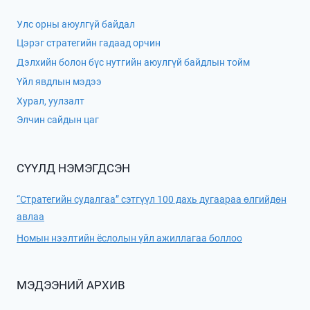
Улс орны аюулгүй байдал
Цэрэг стратегийн гадаад орчин
Дэлхийн болон бүс нутгийн аюулгүй байдлын тойм
Үйл явдлын мэдээ
Хурал, уулзалт
Элчин сайдын цаг
СҮҮЛД НЭМЭГДСЭН
“Стратегийн судалгаа” сэтгүүл 100 дахь дугаараа өлгийдөн
авлаа
Номын нээлтийн ёслолын үйл ажиллагаа боллоо
МЭДЭЭНИЙ АРХИВ