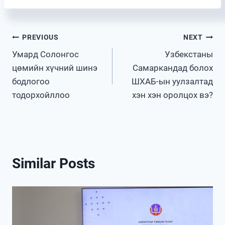
Post
PREVIOUS
NEXT
Умард Солонгос
Узбекстаны
navigation
цөмийн хүчний шинэ
Самаркандад болох
бодлогоо
ШХАБ-ын уулзалтад
тодорхойллоо
хэн хэн оролцох вэ?
Similar Posts