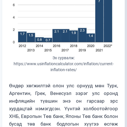
Эх сурвалж:
https://www.usinflationcalculator.com/inflation/current-
inflation-rates/
Өндөр хөгжилтэй олон улс орнууд мөн Турк,
Аргентин, Грек, Венесуэл зэрэг улс оронд
инфляцийн түвшин энэ он гарсаар эрс
хурдацтай нэмэгдсэн. Үүнтэй холбоотойгоор
ХНБ, Европын Төв банк, Японы Төв банк болон
бусад төв банк бодлогын хүүгээ өсгөж