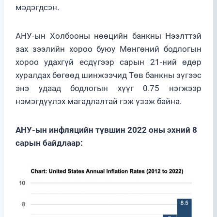
мэдэгдсэн.
АНУ-ын Холбооны нөөцийн банкны Нээлттэй
зах зээлийн хороо буюу Мөнгөний бодлогын
хороо удахгүй есдүгээр сарын 21-ний өдөр
хуралдах бөгөөд шинжээчид Төв банкны зүгээс
энэ удаад бодлогын хүүг 0.75 нэгжээр
нэмэгдүүлэх магадлалтай гэж үзэж байна.
АНУ-ын инфляцийн түвшин 2022 оны эхний 8
сарын байдлаар: