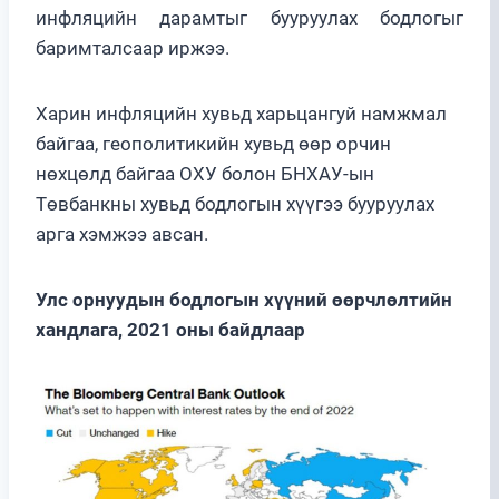
инфляцийн дарамтыг бууруулах бодлогыг
баримталсаар иржээ.
Харин инфляцийн хувьд харьцангуй намжмал
байгаа, геополитикийн хувьд өөр орчин
нөхцөлд байгаа ОХУ болон БНХАУ-ын
Төвбанкны хувьд бодлогын хүүгээ бууруулах
арга хэмжээ авсан.
Улс орнуудын бодлогын хүүний өөрчлөлтийн
хандлага, 2021 оны байдлаар