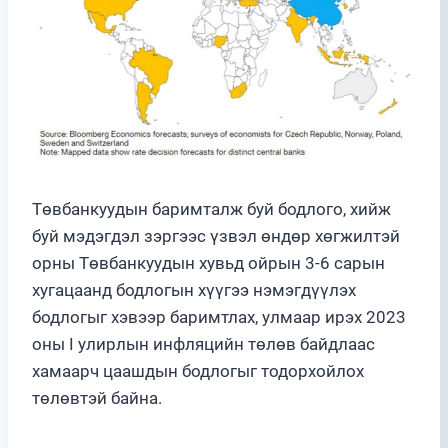
Төвбанкуудын баримталж буй бодлого, хийж
буй мэдэгдэл зэргээс үзвэл өндөр хөгжилтэй
орны Төвбанкуудын хувьд ойрын 3-6 сарын
хугацаанд бодлогын хүүгээ нэмэгдүүлэх
бодлогыг хэвээр баримтлах, улмаар ирэх 2023
оны I улирлын инфляцийн төлөв байдлаас
хамаарч цаашдын бодлогыг тодорхойлох
төлөвтэй байна.