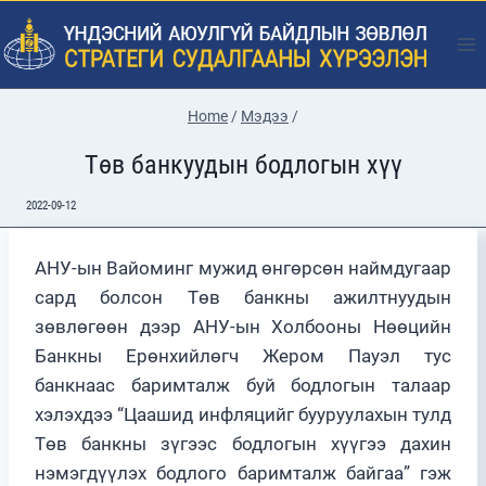
Skip
to
content
Home
/
Мэдээ
/
Төв банкуудын бодлогын хүү
2022-09-12
АНУ-ын Вайоминг мужид өнгөрсөн наймдугаар
сард болсон Төв банкны ажилтнуудын
зөвлөгөөн дээр АНУ-ын Холбооны Нөөцийн
Банкны Ерөнхийлөгч Жером Пауэл тус
банкнаас баримталж буй бодлогын талаар
хэлэхдээ “Цаашид инфляцийг бууруулахын тулд
Төв банкны зүгээс бодлогын хүүгээ дахин
нэмэгдүүлэх бодлого баримталж байгаа” гэж