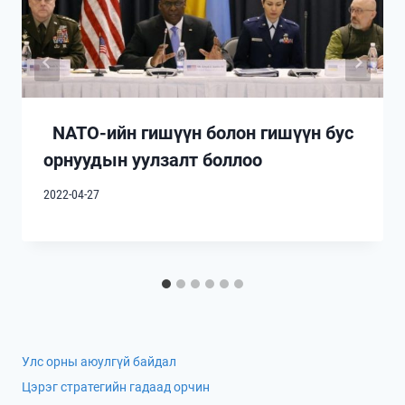
NАТО-ийн гишүүн болон гишүүн бус
орнуудын уулзалт боллоо
2022-04-27
Улс орны аюулгүй байдал
Цэрэг стратегийн гадаад орчин