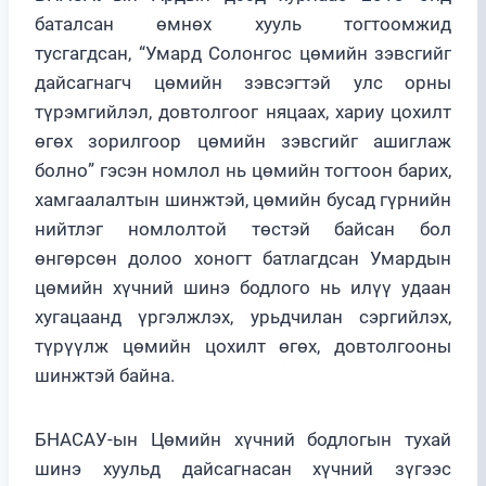
баталсан өмнөх хууль тогтоомжид
тусгагдсан, “Умард Солонгос цөмийн зэвсгийг
дайсагнагч цөмийн зэвсэгтэй улс орны
түрэмгийлэл, довтолгоог няцаах, хариу цохилт
өгөх зорилгоор цөмийн зэвсгийг ашиглаж
болно” гэсэн номлол нь цөмийн тогтоон барих,
хамгаалалтын шинжтэй, цөмийн бусад гүрнийн
нийтлэг номлолтой төстэй байсан бол
өнгөрсөн долоо хоногт батлагдсан Умардын
цөмийн хүчний шинэ бодлого нь илүү удаан
хугацаанд үргэлжлэх, урьдчилан сэргийлэх,
түрүүлж цөмийн цохилт өгөх, довтолгооны
шинжтэй байна.
БНАСАУ-ын Цөмийн хүчний бодлогын тухай
шинэ хуульд дайсагнасан хүчний зүгээс