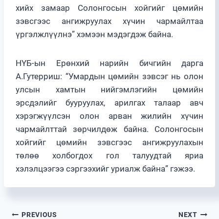
хийх замаар Солонгосын хойгийг цөмийн
зэвсгээс ангижруулах хүчин чармайлтаа
үргэлжлүүлнэ” хэмээн мэдэгдэж байна.
НҮБ-ын Ерөнхий нарийн бичгийн дарга
А.Гутерриш: “Умардын цөмийн зэвсэг нь олон
улсын хамтын нийгэмлэгийн цөмийн
эрсдэлийг бууруулах, арилгах талаар авч
хэрэгжүүлсэн олон арван жилийн хүчин
чармайлттай зөрчилдөж байна. Солонгосын
хойгийг цөмийн зэвсгээс ангижруулахын
төлөө холбогдох гол талуудтай яриа
хэлэлцээгээ сэргээхийг уриалж байна” гэжээ.
Post
PREVIOUS
NEXT