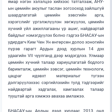
ямар нэгэн хэлэлцээ хийхээс татгалзаж, АНУ-
ын цөмийн аюулыг таслан зогсооход зайлшгүй
шаардлагатай цөмийн зэвсгийн арга,
хэрэгслийг үргэлжлүүлэн хөгжүүлэх, цөмийн
хүчний үйл ажиллагааны үр ашиг, найдвартай
байдлыг нэмэгдүүлэх болно гэдгээ БНАСАУ-ын
удирдагч Ким Чен Ун өнгөрсөн долоо хоногийн
пүрэв гарагт Ардын дээд хурлын 14 дэх
удаагийн VII чуулганд дээр мэдэгдлээ. Улмаар
цөмийн хүчний талаар хариуцлагатай бодлого
баримталж, цөмийн зэвсэг, цөмийн технологи,
цацраг идэвхт материалыг түгээн
дэлгэрүүлэхээс сэргийлэхийн тулд тэдгээрийг
найдвартай хадгалах, хамгаалах талаар
тууштай арга хэмжээ авахаа амлажээ.
БНАСАУ-ын Ардын дээд хурлаас 2013 онд