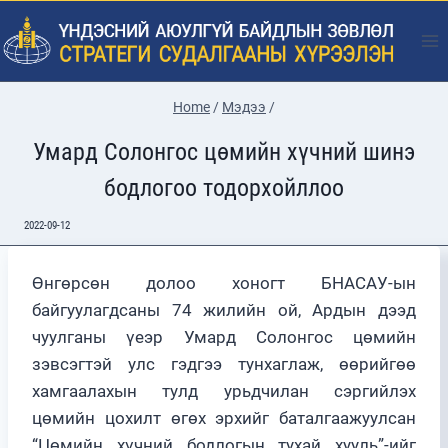
Skip
to
content
Home
/
Мэдээ
/
Умард Солонгос цөмийн хүчний шинэ
бодлогоо тодорхойллоо
2022-09-12
Өнгөрсөн долоо хоногт БНАСАУ-ын
байгуулагдсаны 74 жилийн ой, Ардын дээд
чуулганы үеэр Умард Солонгос цөмийн
зэвсэгтэй улс гэдгээ тунхаглаж, өөрийгөө
хамгаалахын тулд урьдчилан сэргийлэх
цөмийн цохилт өгөх эрхийг баталгаажуулсан
“Цөмийн хүчний бодлогын тухай хууль”-ийг