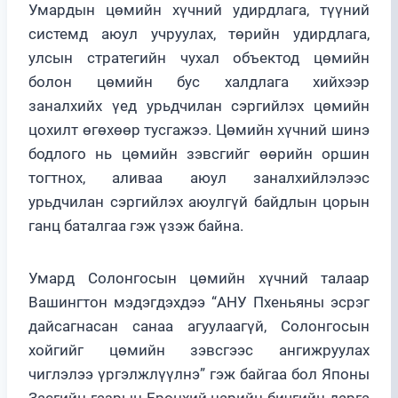
Умардын цөмийн хүчний удирдлага, түүний
системд аюул учруулах, төрийн удирдлага,
улсын стратегийн чухал объектод цөмийн
болон цөмийн бус халдлага хийхээр
заналхийх үед урьдчилан сэргийлэх цөмийн
цохилт өгөхөөр тусгажээ. Цөмийн хүчний шинэ
бодлого нь цөмийн зэвсгийг өөрийн оршин
тогтнох, аливаа аюул заналхийлэлээс
урьдчилан сэргийлэх аюулгүй байдлын цорын
ганц баталгаа гэж үзэж байна.
Умард Солонгосын цөмийн хүчний талаар
Вашингтон мэдэгдэхдээ “АНУ Пхеньяны эсрэг
дайсагнасан санаа агуулаагүй, Солонгосын
хойгийг цөмийн зэвсгээс ангижруулах
чиглэлээ үргэлжлүүлнэ” гэж байгаа бол Японы
Засгийн газрын Ерөнхий нарийн бичгийн дарга