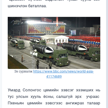
шинэчлэн баталлаа.
Эх сурвалж
https://www.bbc.com/news/world-asia-
41174689
Умард Солонгос цөмийн зэвсэг эзэмших нь
тус улсын хууль ёсны, салшгүй эрх учраас
Пхеньян цөмийн зэвсгээс ангижрах талаар