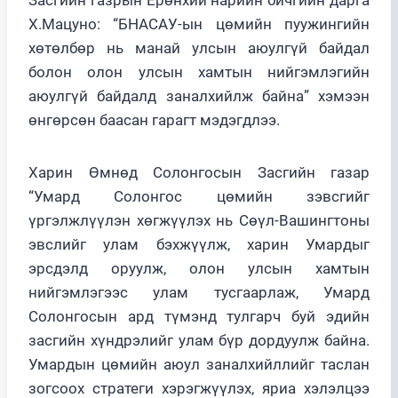
Х.Мацуно: “БНАСАУ-ын цөмийн пуужингийн
хөтөлбөр нь манай улсын аюулгүй байдал
болон олон улсын хамтын нийгэмлэгийн
аюулгүй байдалд заналхийлж байна” хэмээн
өнгөрсөн баасан гарагт мэдэгдлээ.
Харин Өмнөд Солонгосын Засгийн газар
“Умард Солонгос цөмийн зэвсгийг
үргэлжлүүлэн хөгжүүлэх нь Сөүл-Вашингтоны
эвслийг улам бэхжүүлж, харин Умардыг
эрсдэлд оруулж, олон улсын хамтын
нийгэмлэгээс улам тусгаарлаж, Умард
Солонгосын ард түмэнд тулгарч буй эдийн
засгийн хүндрэлийг улам бүр дордуулж байна.
Умардын цөмийн аюул заналхийллийг таслан
зогсоох стратеги хэрэгжүүлэх, яриа хэлэлцээ