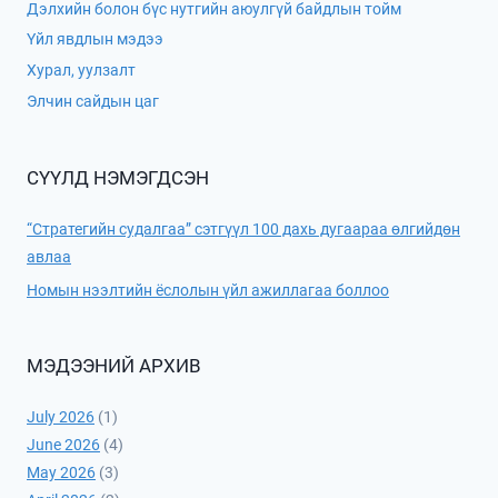
Дэлхийн болон бүс нутгийн аюулгүй байдлын тойм
Үйл явдлын мэдээ
Хурал, уулзалт
Элчин сайдын цаг
СҮҮЛД НЭМЭГДСЭН
“Стратегийн судалгаа” сэтгүүл 100 дахь дугаараа өлгийдөн
авлаа
Номын нээлтийн ёслолын үйл ажиллагаа боллоо
МЭДЭЭНИЙ АРХИВ
July 2026
(1)
June 2026
(4)
May 2026
(3)