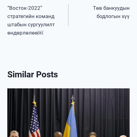
“Восток-2022”
Төв банкуудын
navigation
стратегийн команд
бодлогын хүү
штабын сургуулилт
өндөрлөлөө￼
Similar Posts