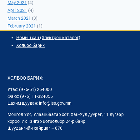
May 2021
(4)
April 2021
(4)
March 2021
(3)
February 2021
(1)
Номын сан (Электрон каталог)
Холбоо барих
ХОЛБОО БАРИХ:
Утас: (976-51) 264000
Факс: (976) 11-324055
Цахим шуудан: info@iss.gov.mn
Монгол Улс, Улаанбаатар хот, Хан-Уул дүүрэг, 11 дүгээр
хороо, Их Тэнгэр цогцолбор 24-р байр
Шуудангийн хайрцаг – 870